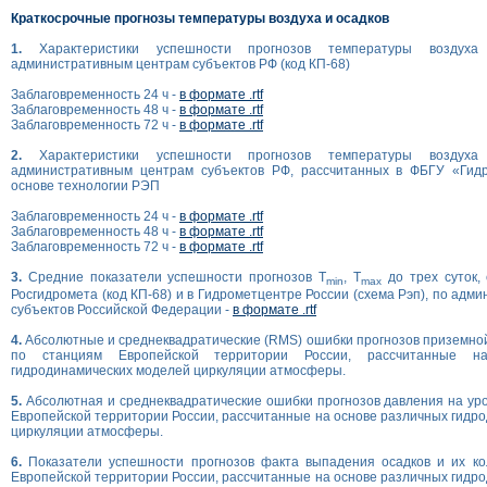
Краткосрочные прогнозы температуры воздуха и осадков
1.
Характеристики успешности прогнозов температуры возду
административным центрам субъектов РФ (код КП-68)
Заблаговременность 24 ч -
в формате .rtf
Заблаговременность 48 ч -
в формате .rtf
Заблаговременность 72 ч -
в формате .rtf
2.
Характеристики успешности прогнозов температуры возду
административным центрам субъектов РФ, рассчитанных в ФБГУ «Гид
основе технологии РЭП
Заблаговременность 24 ч -
в формате .rtf
Заблаговременность 48 ч -
в формате .rtf
Заблаговременность 72 ч -
в формате .rtf
3.
Средние показатели успешности прогнозов T
, T
до трех суток,
min
max
Росгидромета (код КП-68) и в Гидрометцентре России (схема Рэп), по ад
субъектов Российской Федерации -
в формате .rtf
4.
Абсолютные и среднеквадратические (RMS) ошибки прогнозов приземно
по станциям Европейской территории России, рассчитанные н
гидродинамических моделей циркуляции атмосферы.
5.
Абсолютная и среднеквадратические ошибки прогнозов давления на ур
Европейской территории России, рассчитанные на основе различных гидр
циркуляции атмосферы.
6.
Показатели успешности прогнозов факта выпадения осадков и их ко
Европейской территории России, рассчитанные на основе различных гидр