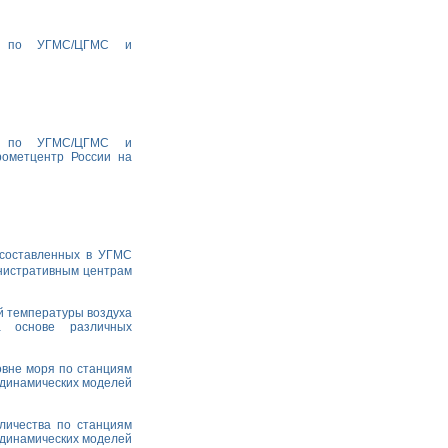
ха по УГМС/ЦГМС и
ха по УГМС/ЦГМС и
рометцентр России на
 составленных в УГМС
министративным центрам
й температуры воздуха
а основе различных
овне моря по станциям
одинамических моделей
личества по станциям
одинамических моделей