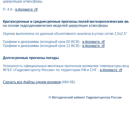
циркуляции атмосферы.
П. 4-6 -
в формате .rtf
Краткосрочные и среднесрочные прогнозы полей метеорологических в
на основе гидродинамических моделей циркуляции атмосферы
Оценка выполнена по данным объективного анализа в узлах сетки 2,5x2,5°
Графики и диаграммы (исходный срок 00 ВСВ) -
в формате .rtf
Графики и диаграммы (исходный срок 12 ВСВ) -
в формате .rtf
Долгосрочные прогнозы погоды
Успешность официальных месячных прогнозов аномалии температуры воз
ФГБУ «Гидрометцентр России» по территории РФ и СНГ -
в формате .rtf
Скачать все файлы одним архивом
(484 КБ)
© Методический кабинет Гидрометцентра России