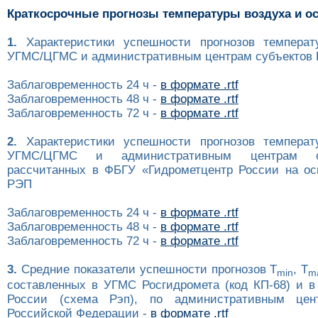
Краткосрочные прогнозы температуры воздуха и о
1.
Характеристики успешности прогнозов температ
УГМС/ЦГМС и административным центрам субъектов Р
Заблаговременность 24 ч -
в формате .rtf
Заблаговременность 48 ч -
в формате .rtf
Заблаговременность 72 ч -
в формате .rtf
2.
Характеристики успешности прогнозов температ
УГМС/ЦГМС и административным центрам с
рассчитанных в ФБГУ «Гидрометцентр России на ос
РЭП
Заблаговременность 24 ч -
в формате .rtf
Заблаговременность 48 ч -
в формате .rtf
Заблаговременность 72 ч -
в формате .rtf
3.
Средние показатели успешности прогнозов T
, T
min
m
составленных в УГМС Росгидромета (код КП-68) и в
России (схема Рэп), по административным цен
Российской Федерации -
в формате .rtf