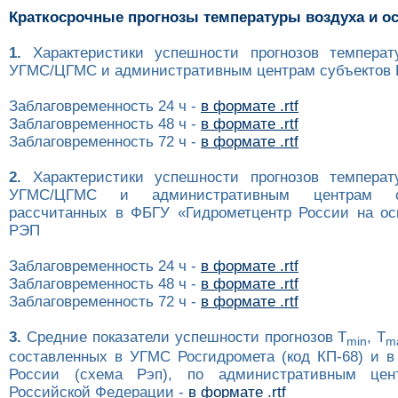
Краткосрочные прогнозы температуры воздуха и о
1.
Характеристики успешности прогнозов температ
УГМС/ЦГМС и административным центрам субъектов Р
Заблаговременность 24 ч -
в формате .rtf
Заблаговременность 48 ч -
в формате .rtf
Заблаговременность 72 ч -
в формате .rtf
2.
Характеристики успешности прогнозов температ
УГМС/ЦГМС и административным центрам с
рассчитанных в ФБГУ «Гидрометцентр России на ос
РЭП
Заблаговременность 24 ч -
в формате .rtf
Заблаговременность 48 ч -
в формате .rtf
Заблаговременность 72 ч -
в формате .rtf
3.
Средние показатели успешности прогнозов T
, T
min
m
составленных в УГМС Росгидромета (код КП-68) и в
России (схема Рэп), по административным цен
Российской Федерации -
в формате .rtf