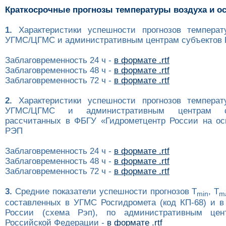
Краткосрочные прогнозы температуры воздуха и о
1.
Характеристики успешности прогнозов температ
УГМС/ЦГМС и административным центрам субъектов Р
Заблаговременность 24 ч -
в формате .rtf
Заблаговременность 48 ч -
в формате .rtf
Заблаговременность 72 ч -
в формате .rtf
2.
Характеристики успешности прогнозов температ
УГМС/ЦГМС и административным центрам с
рассчитанных в ФБГУ «Гидрометцентр России на ос
РЭП
Заблаговременность 24 ч -
в формате .rtf
Заблаговременность 48 ч -
в формате .rtf
Заблаговременность 72 ч -
в формате .rtf
3.
Средние показатели успешности прогнозов T
, T
min
m
составленных в УГМС Росгидромета (код КП-68) и в
России (схема Рэп), по административным цен
Российской Федерации -
в формате .rtf