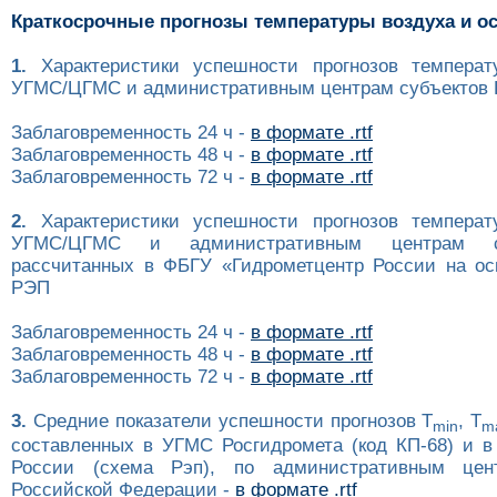
Краткосрочные прогнозы температуры воздуха и о
1.
Характеристики успешности прогнозов температ
УГМС/ЦГМС и административным центрам субъектов Р
Заблаговременность 24 ч -
в формате .rtf
Заблаговременность 48 ч -
в формате .rtf
Заблаговременность 72 ч -
в формате .rtf
2.
Характеристики успешности прогнозов температ
УГМС/ЦГМС и административным центрам с
рассчитанных в ФБГУ «Гидрометцентр России на ос
РЭП
Заблаговременность 24 ч -
в формате .rtf
Заблаговременность 48 ч -
в формате .rtf
Заблаговременность 72 ч -
в формате .rtf
3.
Средние показатели успешности прогнозов T
, T
min
m
составленных в УГМС Росгидромета (код КП-68) и в
России (схема Рэп), по административным цен
Российской Федерации -
в формате .rtf