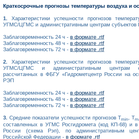
Краткосрочные прогнозы температуры воздуха и о
1.
Характеристики успешности прогнозов температ
УГМС/ЦГМС и административным центрам субъектов Р
Заблаговременность 24 ч -
в формате .rtf
Заблаговременность 48 ч -
в формате .rtf
Заблаговременность 72 ч -
в формате .rtf
2.
Характеристики успешности прогнозов температ
УГМС/ЦГМС и административным центрам с
рассчитанных в ФБГУ «Гидрометцентр России на ос
РЭП
Заблаговременность 24 ч -
в формате .rtf
Заблаговременность 48 ч -
в формате .rtf
Заблаговременность 72 ч -
в формате .rtf
3.
Средние показатели успешности прогнозов T
, T
min
m
составленных в УГМС Росгидромета (код КП-68) и в
России (схема Рэп), по административным цен
Российской Федерации -
в формате .rtf