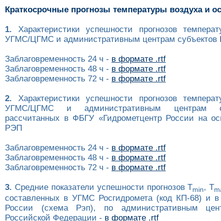
Краткосрочные прогнозы температуры воздуха и о
1.
Характеристики успешности прогнозов температ
УГМС/ЦГМС и административным центрам субъектов Р
Заблаговременность 24 ч -
в формате .rtf
Заблаговременность 48 ч -
в формате .rtf
Заблаговременность 72 ч -
в формате .rtf
2.
Характеристики успешности прогнозов температ
УГМС/ЦГМС и административным центрам с
рассчитанных в ФБГУ «Гидрометцентр России на ос
РЭП
Заблаговременность 24 ч -
в формате .rtf
Заблаговременность 48 ч -
в формате .rtf
Заблаговременность 72 ч -
в формате .rtf
3.
Средние показатели успешности прогнозов T
, T
min
m
составленных в УГМС Росгидромета (код КП-68) и в
России (схема Рэп), по административным цен
Российской Федерации -
в формате .rtf