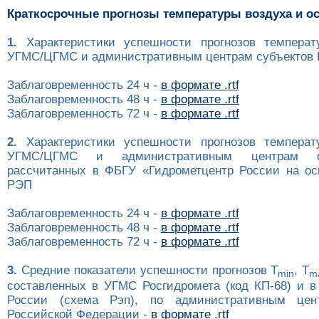
Краткосрочные прогнозы температуры воздуха и о
1.
Характеристики успешности прогнозов температ
УГМС/ЦГМС и административным центрам субъектов Р
Заблаговременность 24 ч -
в формате .rtf
Заблаговременность 48 ч -
в формате .rtf
Заблаговременность 72 ч -
в формате .rtf
2.
Характеристики успешности прогнозов температ
УГМС/ЦГМС и административным центрам с
рассчитанных в ФБГУ «Гидрометцентр России на ос
РЭП
Заблаговременность 24 ч -
в формате .rtf
Заблаговременность 48 ч -
в формате .rtf
Заблаговременность 72 ч -
в формате .rtf
3.
Средние показатели успешности прогнозов T
, T
min
m
составленных в УГМС Росгидромета (код КП-68) и в
России (схема Рэп), по административным цен
Российской Федерации -
в формате .rtf