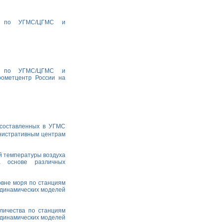
ха по УГМС/ЦГМС и
ха по УГМС/ЦГМС и
рометцентр России на
 составленных в УГМС
министративным центрам
й температуры воздуха
а основе различных
овне моря по станциям
одинамических моделей
личества по станциям
одинамических моделей