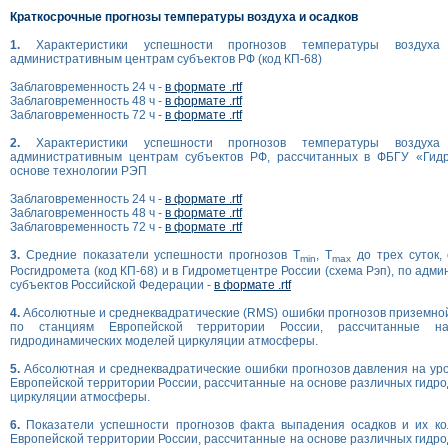
Краткосрочные прогнозы температуры воздуха и осадков
1.
Характеристики успешности прогнозов температуры возду
административным центрам субъектов РФ (код КП-68)
Заблаговременность 24 ч -
в формате .rtf
Заблаговременность 48 ч -
в формате .rtf
Заблаговременность 72 ч -
в формате .rtf
2.
Характеристики успешности прогнозов температуры возду
административным центрам субъектов РФ, рассчитанных в ФБГУ «Гид
основе технологии РЭП
Заблаговременность 24 ч -
в формате .rtf
Заблаговременность 48 ч -
в формате .rtf
Заблаговременность 72 ч -
в формате .rtf
3.
Средние показатели успешности прогнозов T
, T
до трех суток,
min
max
Росгидромета (код КП-68) и в Гидрометцентре России (схема Рэп), по ад
субъектов Российской Федерации -
в формате .rtf
4.
Абсолютные и среднеквадратические (RMS) ошибки прогнозов приземно
по станциям Европейской территории России, рассчитанные н
гидродинамических моделей циркуляции атмосферы.
5.
Абсолютная и среднеквадратические ошибки прогнозов давления на ур
Европейской территории России, рассчитанные на основе различных гидр
циркуляции атмосферы.
6.
Показатели успешности прогнозов факта выпадения осадков и их ко
Европейской территории России, рассчитанные на основе различных гидр