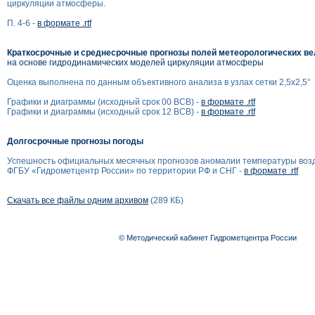
циркуляции атмосферы.
П. 4-6 -
в формате .rtf
Краткосрочные и среднесрочные прогнозы полей метеорологических в
на основе гидродинамических моделей циркуляции атмосферы
Оценка выполнена по данным объективного анализа в узлах сетки 2,5x2,5°
Графики и диаграммы (исходный срок 00 ВСВ) -
в формате .rtf
Графики и диаграммы (исходный срок 12 ВСВ) -
в формате .rtf
Долгосрочные прогнозы погоды
Успешность официальных месячных прогнозов аномалии температуры воз
ФГБУ «Гидрометцентр России» по территории РФ и СНГ -
в формате .rtf
Скачать все файлы одним архивом
(289 КБ)
© Методический кабинет Гидрометцентра России