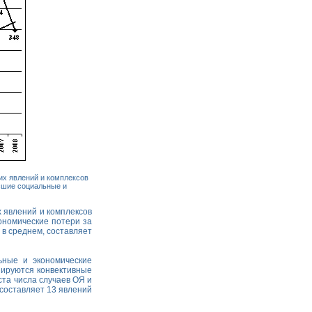
их явлений и комплексов
есшие социальные и
 явлений и комплексов
ономические потери за
 в среднем, составляет
ные и экономические
изируются конвективные
ста числа случаев ОЯ и
составляет 13 явлений