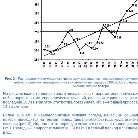
Рис. 2
- Распределение суммарного числа случаев опасных гидрометеорологическ
неблагоприятных метеорологических явлений по годам за 1991-2008 гг., нан
экономические потери
На рисунке видна тенденция роста числа опасных гидрометеорологических
неблагоприятных метеорологических явлений, нанесших социальные и эк
последние 18 лет. При этом статистика показывает, что ежегодный прирост,
14-15 случаев.
Более 70% ОЯ и неблагоприятные условия погоды, нанесшие социаль
потери, приходится на теплый период (апрель-октябрь) года, когда актив
явления (рис. 3). Именно в этот период отмечается основная тенденция ро
НУП. Ежегодный прирост количества ОЯ и НУП в теплый период в среднем 
в год.