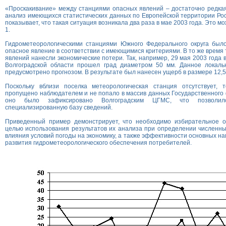
«Проскакивание» между станциями опасных явлений – достаточно редка
анализ имеющихся статистических данных по Европейской территории Рос
показывает, что такая ситуация возникала два раза в мае 2003 года. Это мо
1.
Гидрометеорологическими станциями Южного Федерального округа был
опасное явление в соответствии с имеющимися критериями. В то же время
явлений нанесли экономические потери. Так, например, 29 мая 2003 года 
Волгоградской области прошел град диаметром 50 мм. Данное локал
предусмотрено прогнозом. В результате был нанесен ущерб в размере 12,5 
Поскольку вблизи поселка метеорологическая станция отсутствует,
пропущено наблюдателем и не попало в массив данных Государственного
оно было зафиксировано Волгоградским ЦГМС, что позволи
специализированную базу сведений.
Приведенный пример демонстрирует, что необходимо избирательное 
целью использования результатов их анализа при определении численны
влияния условий погоды на экономику, а также эффективности основных н
развития гидрометеорологического обеспечения потребителей.