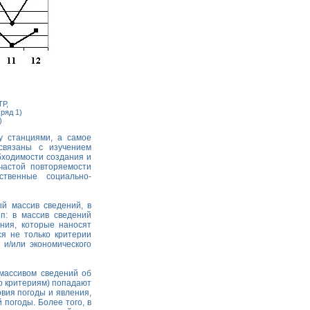
ТР,
ряд 1)
)
у станциями, а самое
связаны с изучением
бходимости создания и
частой повторяемости
твенные социально-
 массив сведений, в
п: в массив сведений
ния, которые наносят
ся не только критерии
 и/или экономического
массивом сведений об
по критериям) попадают
овия погоды и явления,
погоды. Более того, в