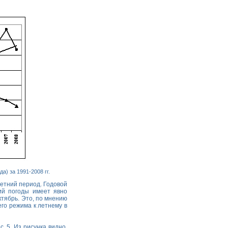
) за 1991-2008 гг.
летний период. Годовой
ий погоды имеет явно
тябрь. Это, по мнению
го режима к летнему в
 5. Из рисунка видно,