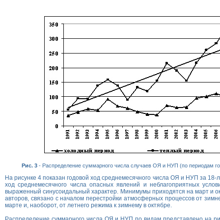
Рис. 3
- Распределение суммарного числа случаев ОЯ и НУП (по периодам года
На рисунке 4 показан годовой ход среднемесячного числа ОЯ и НУП за 18-
ход среднемесячного числа опасных явлений и неблагоприятных услов
выраженный синусоидальный характер. Минимумы приходятся на март и ок
авторов, связано с началом перестройки атмосферных процессов от зимне
марте и, наоборот, от летнего режима к зимнему в октябре.
Распределение суммарного числа ОЯ и НУП по видам представлено на рис.