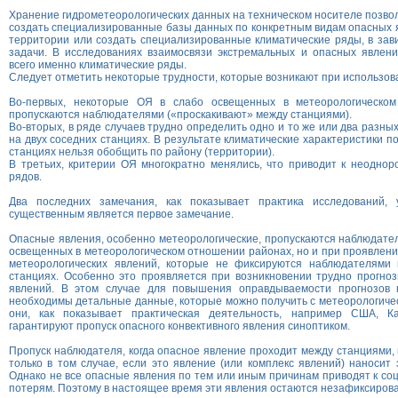
Хранение гидрометеорологических данных на техническом носителе позвол
создать специализированные базы данных по конкретным видам опасных
территории или создать специализированные климатические ряды, в за
задачи. В исследованиях взаимосвязи экстремальных и опасных явлени
всего именно климатические ряды.
Следует отметить некоторые трудности, которые возникают при использова
Во-первых, некоторые ОЯ в слабо освещенных в метеорологическом
пропускаются наблюдателями («проскакивают» между станциями).
Во-вторых, в ряде случаев трудно определить одно и то же или два разн
на двух соседних станциях. В результате климатические характеристики 
станциях нельзя обобщить по району (территории).
В третьих, критерии ОЯ многократно менялись, что приводит к неоднор
рядов.
Два последних замечания, как показывает практика исследований, 
существенным является первое замечание.
Опасные явления, особенно метеорологические, пропускаются наблюдател
освещенных в метеорологическом отношении районах, но и при проявлени
метеорологических явлений, которые не фиксируются наблюдателями 
станциях. Особенно это проявляется при возникновении трудно прогно
явлений. В этом случае для повышения оправдываемости прогнозов 
необходимы детальные данные, которые можно получить с метеорологичес
они, как показывает практическая деятельность, например США, 
гарантируют пропуск опасного конвективного явления синоптиком.
Пропуск наблюдателя, когда опасное явление проходит между станциями,
только в том случае, если это явление (или комплекс явлений) наносит 
Однако не все опасные явления по тем или иным причинам приводят к со
потерям. Поэтому в настоящее время эти явления остаются незафиксиров