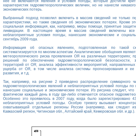
нее не включаются явления и условия погоды, которые достигли крит
характеристик гидрометеорологических величин, но не нанесли никакого
экономических потерь.
Выбранный подход позволил включить в массив сведений не только ги
характеристики, но также сведения об экономических потерях. Кроме эт
социальная информация, как, например, меры помощи, принятые защит
ликвидации. В настоящее время в массив сведений включены вс
неблагоприятные условия погоды, нанесшие экономические и социал
сентябрь 2009 года.
Информация об опасных явлениях, подготовленная по такой с
систематизируется по многим аспектам. Аналитические обобщения являютс
метеорологического риска проявления ОЯ на различных территориях; п
решений по обеспечению гидрометеорологической безопасности,
территорий от ОЯ; анализа эффективности мероприятий, направленных
ущерба от ОЯ, в том числе анализа системы прогнозирования и ее 
развития, и т.д.
Так, например, на рисунке 2 приведено распределение суммарного ч
гидрометеорологических явлений и неблагоприятных условий погоды по го
нанесшие социальные и экономические потери. Из рисунка следует, что
фактически каждый день в году где-либо отмечается опасное гидрометео
Особенно это проявилось в 2007 году, когда было зарегистрировано 4
неблагоприятных условий погоды. Особую тревогу вызывает концентр
охватывающей отдельные регионы России (например, как следует из
Кавказский регион, Читинская обл., Алтайский край, Кемеровская обл. и др.).