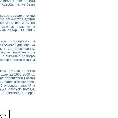
ических значений или
 ущерба, т.е. не было
дрометеорологические
ого включается другая
ные меры или меры по
е опасные явления и
ьные потери за 1991-
хеме, обобщается и
я основой для: оценки
ринятия обоснованных
 защите населения и
 на снижение размера
совершенствования и
исла случаев опасных
дам за 1991-2008 гг.,
 на территории России
рологическое явление.
35 опасных явлений и
ация опасной погоды,
 статистики, Северо-