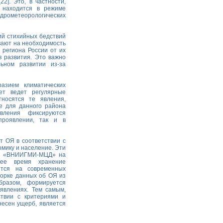
2]. Это, в частности,
ы находится в режиме
идрометеорологических
ий стихийных бедствий
ывают на необходимость
 региона России от их
в развития. Это важно
ьном развитии из-за
азием климатических
ет ведет регулярные
носятся те явления,
е для данного района
ления фиксируются
проявлении, так и в
т ОЯ в соответствии с
омику и население. Эти
ГУ «ВНИИГМИ-МЦД» на
щее время хранение
ится на современных
орке данных об ОЯ из
бразом, формируется
явлениях. Тем самым,
твии с критериями и
несен ущерб, является