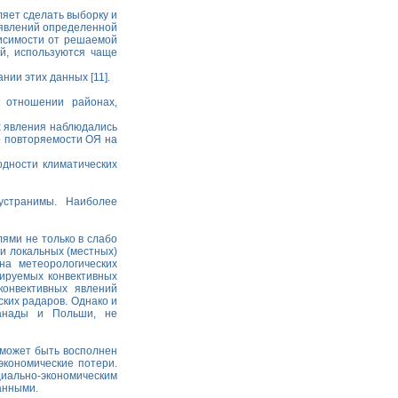
яет сделать выборку и
 явлений определенной
висимости от решаемой
й, используются чаще
нии этих данных [11].
 отношении районах,
ых явления наблюдались
по повторяемости ОЯ на
одности климатических
устранимы. Наиболее
ями не только в слабо
и локальных (местных)
на метеорологических
зируемых конвективных
конвективных явлений
ких радаров. Однако и
Канады и Польши, не
 может быть восполнен
экономические потери.
циально-экономическим
анными.