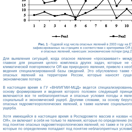
Рис. 1
- Годовой ход числа опасных явлений в 2003 году на Е
зафиксированных на станциях в соответствии с критериями ОЯ (
и опасных явлений, нанесших экономические потери (ряд 2
Для выявления ситуаций, когда опасное явление «проскакивает» межд
главное для решения целого комплекса других задач, которые не 
климатической повторяемости ОЯ как природного явления, привело к нео
ведения специализированной базы сведений. Это обусловлено также 
опасных явлений на территории России, которые наносят сущес
экономические потери.
В настоящее время в ГУ «ВНИИГМИ-МЦД» ведется специализированный
основу формирования и ведения которого положен следующий принци
включаются все те неблагоприятные и опасные условия погоды и явле
социальный и экономический ущерб. Другими словами, за основу берут
опасных гидрометеорологических явлений, а также наличие социального
ущерба.
Хотя имеющийся в настоящее время в Росгидромете массив и назван «
ОЯ», он включает в себя не только те явления, которые по определению (
под понятие опасных гидрометеорологических явлений, но также и те усл
которые по определению попадают под понятие неблагоприятных условий 