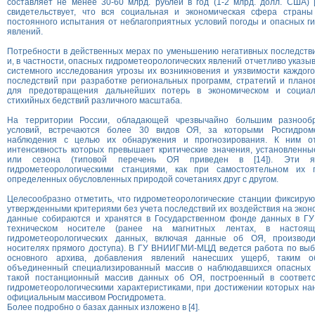
составляет не менее 30-60 млрд. рублей в год (1-2 млрд. долл. США) [2
свидетельствует, что вся социальная и экономическая сфера стран
постоянного испытания от неблагоприятных условий погоды и опасных г
явлений.
Потребности в действенных мерах по уменьшению негативных последств
и, в частности, опасных гидрометеорологических явлений отчетливо указ
системного исследования угрозы их возникновения и уязвимости каждого
последствий при разработке региональных программ, стратегий и плано
для предотвращения дальнейших потерь в экономическом и социал
стихийных бедствий различного масштаба.
На территории России, обладающей чрезвычайно большим разнообр
условий, встречаются более 30 видов ОЯ, за которыми Росгидром
наблюдения с целью их обнаружения и прогнозирования. К ним от
интенсивность которых превышает критические значения, установленны
или сезона (типовой перечень ОЯ приведен в [14]). Эти яв
гидрометеорологическими станциями, как при самостоятельном их 
определенных обусловленных природой сочетаниях друг с другом.
Целесообразно отметить, что гидрометеорологические станции фиксирую
утвержденными критериями без учета последствий их воздействия на экон
данные собираются и хранятся в Государственном фонде данных в 
техническом носителе (ранее на магнитных лентах, в настоя
гидрометеорологических данных, включая данные об ОЯ, производ
носителях прямого доступа). В ГУ ВНИИГМИ-МЦД ведется работа по выб
основного архива, добавления явлений нанесших ущерб, таким о
объединенный специализированный массив о наблюдавшихся опасных 
такой постанционный массив данных об ОЯ, построенный в соответс
гидрометеорологическими характеристиками, при достижении которых на
официальным массивом Росгидромета.
Более подробно о базах данных изложено в [4].