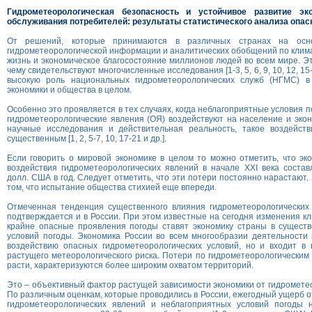
Гидрометеорологическая безопасность и устойчивое развитие э
обслуживания потребителей: результаты статистического анализа опа
От решений, которые принимаются в различных странах на осно
гидрометеорологической информации и аналитических обобщений по клима
жизнь и экономическое благосостояние миллионов людей во всем мире. Э
чему свидетельствуют многочисленные исследования [1-3, 5, 6, 9, 10, 12, 15
высокую роль национальных гидрометеорологических служб (НГМС) в
экономики и общества в целом.
Особенно это проявляется в тех случаях, когда неблагоприятные условия 
гидрометеорологические явления (ОЯ) воздействуют на население и экон
научные исследования и действительная реальность, такое воздейств
существенным [1, 2, 5-7, 10, 17-21 и др.].
Если говорить о мировой экономике в целом то можно отметить, что эк
воздействия гидрометеорологических явлений в начале ХХI века соста
долл. США в год. Следует отметить, что эти потери постоянно нарастают.
том, что испытание общества стихией еще впереди.
Отмеченная тенденция существенного влияния гидрометеорологических 
подтверждается и в России. При этом известные на сегодня изменения кл
крайне опасные проявления погоды ставят экономику страны в существ
условий погоды. Экономика России во всем многообразии деятельности
воздействию опасных гидрометеорологических условий, но и входит в 
растущего метеорологического риска. Потери по гидрометеорологически
расти, характеризуются более широким охватом территорий.
Это – объективный фактор растущей зависимости экономики от гидрометео
По различным оценкам, которые проводились в России, ежегодный ущерб о
гидрометеорологических явлений и неблагоприятных условий погоды 