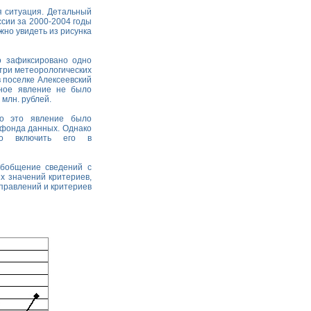
я ситуация. Детальный
сии за 2000-2004 годы
жно увидеть из рисунка
о зафиксировано одно
 три метеорологических
в поселке Алексеевский
ьное явление не было
млн. рублей.
 то это явление было
 фонда данных. Однако
ло включить его в
обобщение сведений с
х значений критериев,
аправлений и критериев