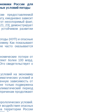
кономики России для
сных условий погоды
ве предоставляемой
ту, ежедневно зависит
тот неоспоримый факт,
-21, 23], демонстрирует
 устойчивом развитии
погоды (НУП) и опасные
омику. Как показывают
ие часто оказывается
ономические потери от
вляют более 100 млрд.
 Это свидетельствует о
условий на экономику
иматических условий и
енную зависимость от
 не только подвержена
климатический период
м причинам продолжают
рологических условий.
т воздействия опасных
на территории России