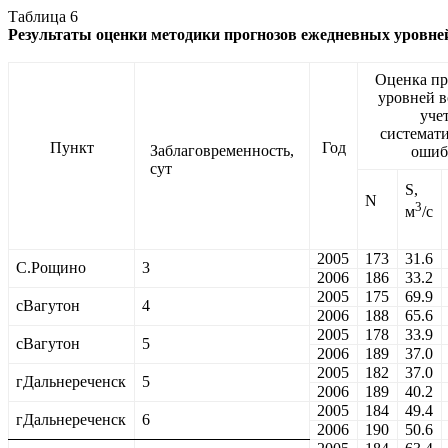
Таблица 6
Результаты
оценки методики прогнозов ежедневных уровне
Оценка пр
уровней в
уче
системат
Пункт
Год
Заблаговременность,
ошиб
сут
S
,
N
3
м
/с
2005
173
31.6
С.Рощино
3
2006
186
33.2
2005
175
69.9
сВагутон
4
2006
188
65.6
2005
178
33.9
сВагутон
5
2006
189
37.0
2005
182
37.0
гДальнереченск
5
2006
189
40.2
2005
184
49.4
гДальнереченск
6
2006
190
50.6