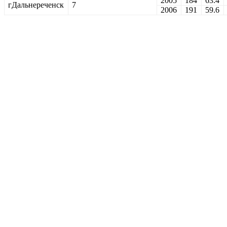
2005
184
63.4
гДальнереченск
7
2006
191
59.6