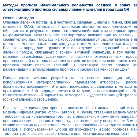
Методы прогноза максимального количества осадков в зонах ак
альтернативного прогноза сильных ливней и шквалов в градации ОЯ
Основы методов
Опасные явления погоды и, в частности, сильные шквалы и ливни, связан
конвекции (ЗАК), относятся к мезомасштабным метеорологическим я
образуются в результате сложного взаимодействия атмосферных проце
микромасштаба. Известно, что размер таких явлений (как во времени, 
сравнительно мал. Площадь, на которой наблюдаются рассматриваемые явл
много раз меньше расстояния между пунктами метеорологических и аэрол
Все это и определяет трудности в проведении исследований и в про
явлений погоды, связанных с зонами активной конвекции, в том числе
моделей атмосферы. Достижения в развитии отечественных гидрод
прогноза полей метеорологических элементов позволили использовать и
прогноза таких опасных явлений. В настоящее время прошли ис
рекомендации к использованию прогнозы с заблаговременностью 12-24 ч.
Предлагаемые методы разработаны на основе концепции «идеал
использованием метеорологических параметров атмосферы, расс
фактических наблюдений. Это дает возможность реализовать методы н
практически любой гидродинамической модели, рассчитывающей необ
конвективных явлений параметры атмосферы и удовлетворяющей требова
горизонтальному разрешению.
В настоящее время для прогноза опасных конвективных явлений испол
модель Гидрометцентра России (автор В.М.Лосев). Указанная модель удов
требований, за исключением того, что в оперативном режиме не направля
прогностические значения температуры и влажности у поверхности Земли
стадии оперативных испытаний. Указанные проблемы приходится решать 
методов с использованием блоков физико-синоптического прогноза ма
температуры и физико-статистического прогноза приземной влажности.