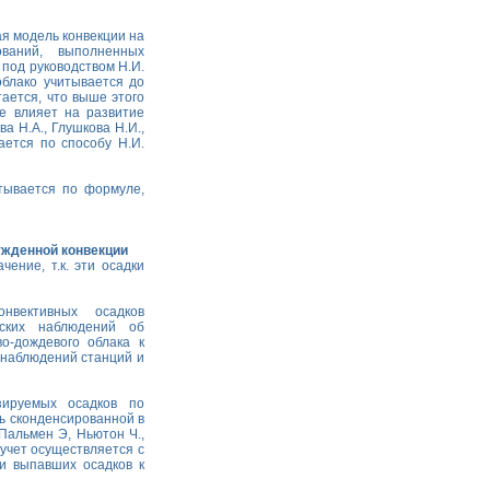
я модель конвекции на
ований, выполненных
 под руководством Н.И.
облако учитывается до
ается, что выше этого
е влияет на развитие
ва Н.А., Глушкова Н.И.,
ается по способу Н.И.
тывается по формуле,
ужденной конвекции
ение, т.к. эти осадки
нвективных осадков
еских наблюдений об
о-дождевого облака к
 наблюдений станций и
зируемых осадков по
ть сконденсированной в
/Пальмен Э, Ньютон Ч.,
й учет осуществляется с
и выпавших осадков к