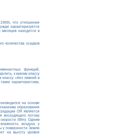
 1969), что отношение
ождя характеризуется
х месяцев находятся в
го количества осадков
иминантных функций,
лить, к какому классу
к классу «без ливней в
такие характеристики,
оизводился на основе
механизма образования
 градации ОЯ является
я восходящего потока
 скорости (Wm). Одним
влажность воздуха у
ы у поверхности Земли
яет на высоту уровня