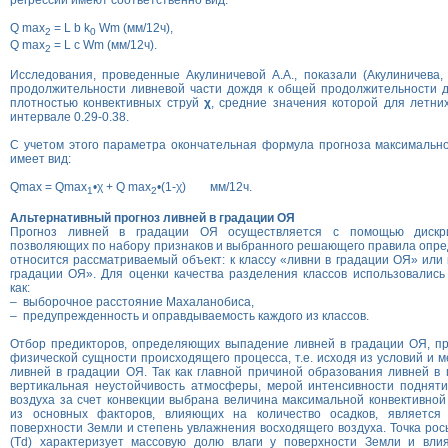
регрессии имеют соответственно вид:
Q max
= L b k
Wm (мм/12ч),
2
0
Q max
= L c Wm (мм/12ч).
2
Исследования, проведенные Акулиничевой А.А., показали (Акулиничева,
продолжительности ливневой части дождя к общей продолжительности д
плотностью конвективных струй
χ
, средние значения которой для летни
интервале 0.29-0.38.
С учетом этого параметра окончательная формула прогноза максимально
имеет вид:
Qmax = Qmax
•χ + Q max
•(1-χ) мм/12ч.
1
2
Альтернативный прогноз ливней в градации ОЯ
Прогноз ливней в градации ОЯ осуществляется с помощью дискр
позволяющих по набору признаков и выбранного решающего правила опреде
относится рассматриваемый объект: к классу «ливни в градации ОЯ» или 
градации ОЯ». Для оценки качества разделения классов использовались 
как:
– выборочное расстояние Махаланобиса,
– предупрежденность и оправдываемость каждого из классов.
Отбор предикторов, определяющих выпадение ливней в градации ОЯ, пр
физической сущности происходящего процесса, т.е. исходя из условий и 
ливней в градации ОЯ. Так как главной причиной образования ливней в
вертикальная неустойчивость атмосферы, мерой интенсивности подняти
воздуха за счет конвекции выбрана величина максимальной конвективной
из основных факторов, влияющих на количество осадков, является 
поверхности Земли и степень увлажнения восходящего воздуха. Точка рос
(Td) характеризует массовую долю влаги у поверхности Земли и вли