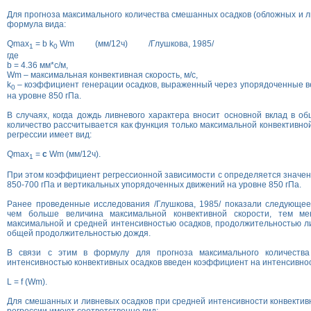
Для прогноза максимального количества смешанных осадков (обложных и л
формула вида:
Qmax
= b k
Wm (мм/12ч) /Глушкова, 1985/
1
0
где
b = 4.36 мм*c/м,
Wm – максимальная конвективная скорость, м/с,
k
– коэффициент генерации осадков, выраженный через упорядоченные 
0
на уровне 850 гПа.
В случаях, когда дождь ливневого характера вносит основной вклад в об
количество рассчитывается как функция только максимальной конвективно
регрессии имеет вид:
Qmax
=
c
Wm (мм/12ч).
1
При этом коэффициент регрессионной зависимости с определяется значен
850-700 гПа и вертикальных упорядоченных движений на уровне 850 гПа.
Ранее проведенные исследования /Глушкова, 1985/ показали следующее
чем больше величина максимальной конвективной скорости, тем м
максимальной и средней интенсивностью осадков, продолжительностью л
общей продолжительностью дождя.
В связи с этим в формулу для прогноза максимального количества
интенсивностью конвективных осадков введен коэффициент на интенсивнос
L = f (Wm).
Для смешанных и ливневых осадков при средней интенсивности конвектив