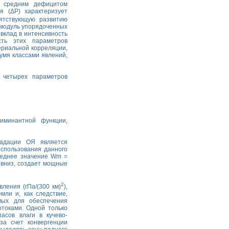
я средним дефицитом
я (ΔP) характеризует
ятствующую развитию
 модуль упорядоченных
вклад в интенсивность
ть этих параметров
риальной корреляции,
умя классами явлений,
 четырех параметров
иминантной функции,
радации ОЯ является
использования данного
реднее значение Wm =
ь вниз, создает мощные
2
ления (гПа/(300 км)
),
ли и, как следствие,
мых для обеспечения
токами. Одной только
асов влаги в кучево-
за счет конвергенции