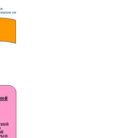
ов
квалов оя