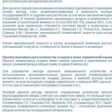
для оптимизации методических расчетов.
Для расчета параметров конвекции использована одномерная стационарна
основе метода слоя, усовершенствованная в результате исслед
сотрудниками ВГИ и Гидрометцентра России (в том числе автором методов
Глушковой). В модели вовлечение окружающего воздуха в конвективное 
значений относительной влажности в слое 850-500 гПа, равных 60%. Счит
значения роль вовлечения становится ничтожно малой и практически н
конвекции /Малкус Дж. С., Балабуев А.Г., Эйдинова Г.З., Песков Б.Е., Ливано
Савкина А.М./. Значение максимальной конвективной скорости рассчитыв
Глушковой /Руководство, 1986/.
Расчет максимальной скорости в случае вынужденной конвекции рассчи
учитывающей точку росы у поверхности Земли и мощность конвекции.
Прогноз максимального количества осадков в зонах термической и вын
Прогноз конвективных осадков имеет важное научное и практическое знач
вносят основной вклад в общую сумму осадков /Симпсон Д./.
При разработке метода прогноза максимального количества ко
использовались экспериментальные данные: данные плювиографич
интенсивности и количестве осадков, данные о верхней границе кучев
моменту начала выпадения осадков, измеренные с помощью МРЛ, данные
постов, карты барической топографии /Глушкова Н.И./.
Основой данного метода является определение количества прогно
влагосодержанию облака с учетом того известного факта, что большая час
облаке влаги остается в атмосфере и не участвует в осадкообразовании 
Сулаквелидзе Г.К., Глушкова Н.И., Федченко Л.М., Сулаквелидзе Я.Г./. Тако
помощью коэффициента генерации осадков (k
) – отношения фактическ
0
общему количеству генерируемой облаком влаги.