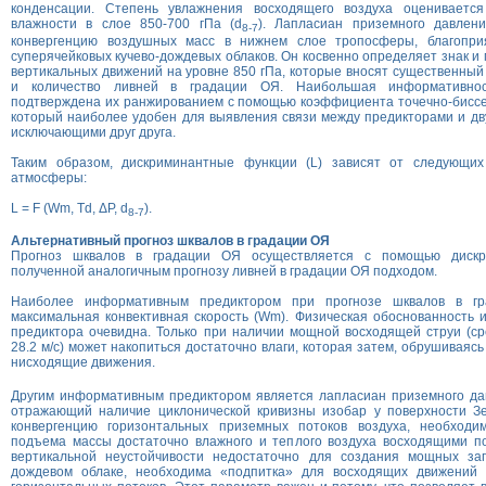
конденсации. Степень увлажнения восходящего воздуха оцениваетс
влажности в слое 850-700 гПа (d
). Лапласиан приземного давлени
8-7
конвергенцию воздушных масс в нижнем слое тропосферы, благопри
суперячейковых кучево-дождевых облаков. Он косвенно определяет знак и
вертикальных движений на уровне 850 гПа, которые вносят существенный 
и количество ливней в градации ОЯ. Наибольшая информативнос
подтверждена их ранжированием с помощью коэффициента точечно-биссе
который наиболее удобен для выявления связи между предикторами и дв
исключающими друг друга.
Таким образом, дискриминантные функции (L) зависят от следующих
атмосферы:
L = F (Wm, Td, ΔP, d
).
8-7
Альтернативный прогноз шквалов в градации ОЯ
Прогноз шквалов в градации ОЯ осуществляется с помощью дискр
полученной аналогичным прогнозу ливней в градации ОЯ подходом.
Наиболее информативным предиктором при прогнозе шквалов в г
максимальная конвективная скорость (Wm). Физическая обоснованность 
предиктора очевидна. Только при наличии мощной восходящей струи (с
28.2 м/с) может накопиться достаточно влаги, которая затем, обрушиваяс
нисходящие движения.
Другим информативным предиктором является лапласиан приземного дав
отражающий наличие циклонической кривизны изобар у поверхности Зем
конвергенцию горизонтальных приземных потоков воздуха, необходи
подъема массы достаточно влажного и теплого воздуха восходящими по
вертикальной неустойчивости недостаточно для создания мощных зап
дождевом облаке, необходима «подпитка» для восходящих движений 