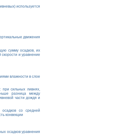
ивневых) используется
вертикальные движения
щую сумму осадков, их
й скорости и уравнение
иями влажности в слое
: при сильных ливнях,
еньше разница между
ивневой части дождя и
 осадков со средней
ть конвекции
ных осадков уравнения