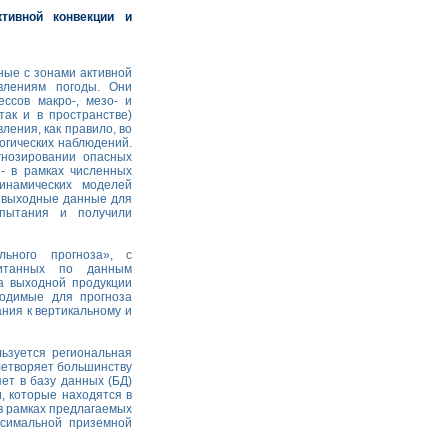
тивной конвекции и
ные с зонами активной
влениям погоды. Они
ссов макро-, мезо- и
так и в пространстве)
ения, как правило, во
огических наблюдений.
гнозировании опасных
 - в рамках численных
инамических моделей
х выходные данные для
пытания и получили
ьного прогноза», с
читанных по данным
а выходной продукции
ходимые для прогноза
ния к вертикальному и
ьзуется региональная
летворяет большинству
ет в базу данных (БД)
, которые находятся в
в рамках предлагаемых
ксимальной приземной