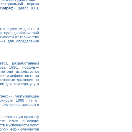
тических уравнений.
специальной версии
Изограф»
(автор Ю.В.
тся с учетом дневного
я сухоадиабатический
симости от количества
ение для определения
етод, разработанный
ва, 1980/. Поскольку
 методе используется
ениям дефицитов точки
ядоченные движения на
ине дня температуру и
грессии, учитывающее
рхности 1000 гПа от
 полученное автором в
 оперативную практику
ости Земли на основе
тв в успешности могут
ологических элементов