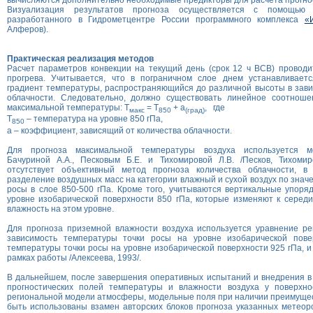
вычисляются дополнительно необходимые предикторы для расчета прогнос
Визуализация результатов прогноза осуществляется с помощью 
разработанного в Гидрометцентре России программного комплекса
«
Алферов).
Практическая реализация методов
Расчет параметров конвекции на текущий день (срок 12 ч ВСВ) проводи
прогрева. Учитывается, что в пограничном слое днем устанавливаетс
градиент температуры, распространяющийся до различной высоты в зави
облачности. Следовательно, должно существовать линейное соотнош
максимальной температуры: Т
= Т
+ а
, где
макс
850
(град)
Т
– температура на уровне 850 гПа,
850
а – коэффициент, зависящий от количества облачности.
Для прогноза максимальной температуры воздуха используется м
Бачуриной А.А., Песковым Б.Е. и Тихомировой Л.В. /Песков, Тихомиро
отсутствует объективный метод прогноза количества облачности, в
разделение воздушных масс на категории влажный и сухой воздух по знач
росы в слое 850-500 гПа. Кроме того, учитываются вертикальные упор
уровне изобарической поверхности 850 гПа, которые изменяют к серед
влажность на этом уровне.
Для прогноза приземной влажности воздуха используется уравнение ре
зависимость температуры точки росы на уровне изобарической пове
температуры точки росы на уровне изобарической поверхности 925 гПа, и
рамках работы /Алексеева, 1993/.
В дальнейшем, после завершения оперативных испытаний и внедрения в
прогностических полей температуры и влажности воздуха у поверхн
региональной модели атмосферы, модельные поля при наличии преимущес
быть использованы взамен авторских блоков прогноза указанных метеор