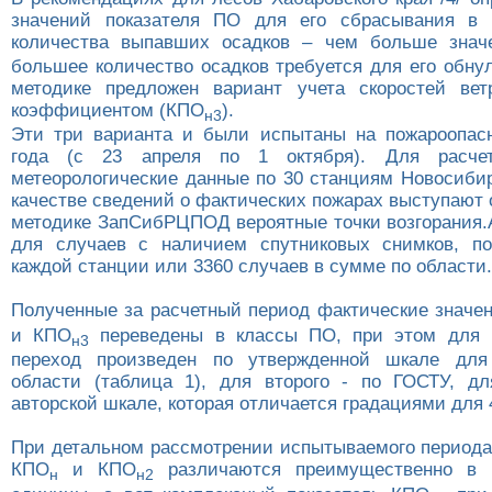
значений показателя ПО для его сбрасывания в 
количества выпавших осадков – чем больше зна
большее количество осадков требуется для его обну
методике предложен вариант учета скоростей вет
коэффициентом (КПО
).
н3
Эти три варианта и были испытаны на пожароопас
года (с 23 апреля по 1 октября). Для расчет
метеорологические данные по 30 станциям Новосибир
качестве сведений о фактических пожарах выступают
методике ЗапСибРЦПОД вероятные точки возгорания.
для случаев с наличием спутниковых снимков, по
каждой станции или 3360 случаев в сумме по области.
Полученные за расчетный период фактические значе
и КПО
переведены в классы ПО, при этом для п
н3
переход произведен по утвержденной шкале для
области (таблица 1), для второго - по ГОСТУ, дл
авторской шкале, которая отличается градациями для 4
При детальном рассмотрении испытываемого периода
КПО
и КПО
различаются преимущественно в 
н
н2