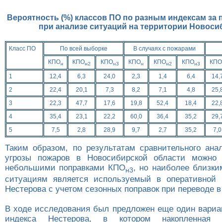
Вероятность (%) классов ПО по разным индексам за 
при анализе ситуаций на территории Новоси
Класс ПО
По всей выборке
В случаях с пожарами
КПО
КПО
КПО
КПО
КПО
КПО
КПО
н
н2
н3
н
н2
н3
1
12,4
6,3
24,0
2,3
1,4
6,4
14,
2
22,4
20,1
7,3
8,2
7,1
4,8
25,
3
22,3
47,7
17,6
19,8
52,4
18,4
22,
4
35,4
23,1
22,2
60,0
36,4
35,2
29,
5
7,5
2,8
28,9
9,7
2,7
35,2
7,0
Таким образом, по результатам сравнительного ана
угрозы пожаров в Новосибирской области можно 
небольшими поправками КПО
, но наиболее близки
н3
ситуациям является используемый в оперативной 
Нестерова с учетом сезонных поправок при переводе в
В ходе исследования был предложен еще один вари
индекса Нестерова, в котором накопленная «