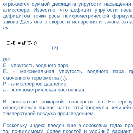
отражается суммой дефицита упругости насыщения 
атмосфере. Известно, что дефицит упругости нас
дефицитом точки росы психрометрической формуло
закона Дальтона о скорости испарения и закона охл
/5/:
(3)
где
E - упругость водяного пара,
E
- максимальная упругость водяного пара пр
τ
смоченного термометра (τ),
P - атмосферное давление,
a - психрометрическая постоянная.
В показателе пожарной опасности по Нестеров
определяемая правая часть этой формулы нелинейн
температурой воздуха произведением.
Поскольку индекс введен еще в сороковых годах про
то, по-видимому, более простой и удобный вариант