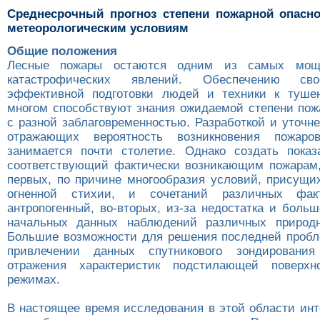
Cреднесрочный прогноз степени пожарной опасно
метеорологическим условиям
Общие положения
Лесные пожары остаются одним из самых мощ
катастрофических явлений. Обеспечению св
эффективной подготовки людей и техники к туше
многом способствуют знания ожидаемой степени пож
с разной заблаговременностью. Разработкой и уточн
отражающих вероятность возникновения пожаров
занимается почти столетие. Однако создать показ
соответствующий фактически возникающим пожарам, 
первых, по причине многообразия условий, присущи
огненной стихии, и сочетаний различных факт
антропогенный, во-вторых, из-за недостатка и боль
начальных данных наблюдений различных природн
Большие возможности для решения последней проб
привлечении данных спутникового зондировани
отражения характеристик подстилающей поверх
режимах.
В настоящее время исследования в этой области инт