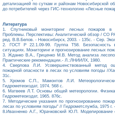
детализацией по суткам и районам Новосибирской об
до потребителей через ГИС-технологию «Лесные пожа
Литература
1. Спутниковый мониторинг лесных пожаров в 
Проблемы. Перспективы: Аналитический обзор / СО Р
ред. В.В.Белов. - Новосибирск, 2003. - 135с. - Сер. Эко
2. ГОСТ Р 22.1.09-99. Группа Т58. Безопасность
ситуациях. Мониторинг и прогнозирование лесных пож
3. Жданко В.А., Гриценко М.В. Метод анализа лесоп
Практические рекомендации.- Л.:ЛНИИЛХ, 1980.
4. Сверлова Л.И. Усовершенствованный метод оц
пожарной опасности в лесах по условиям погоды //Хаб
31с.
5. Хромов С.П., Мамонтов Л.И. Метеорологически
Гидрометеоиздат, 1974. 568 с.
6. Матвеев Л.Т. Основы общей метеорологии. Физика
Гидрометеоиздат, 1965. 876с.
7. Методические указания по прогнозированию пожар
лесах по условиям погоды" // Гидрометслужба, 1975 г. 
8.Ивахненко А.Г., Юрачковский Ю.П. Моделирование