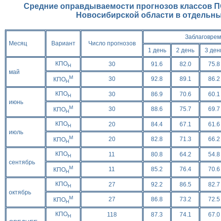
Средние оправдываемости прогнозов классов П
Новосибирской области в отдельные
Заблаговрем
Месяц
Вариант
Число прогнозов
1 день
2 день
3 ден
КПО
30
91.6
82.0
75.8
Н
май
М
30
92.8
89.1
86.2
КПО
Н
КПО
30
86.9
70.6
60.1
Н
июнь
М
30
88.6
75.7
69.7
КПО
Н
КПО
20
84.4
67.1
61.6
Н
июль
М
20
82.8
71.3
66.2
КПО
Н
КПО
11
80.8
64.2
54.8
Н
сентябрь
М
11
85.2
76.4
70.6
КПО
Н
КПО
27
92.2
86.5
82.7
Н
октябрь
М
27
86.8
73.2
72.5
КПО
Н
КПО
118
87.3
74.1
67.0
Н