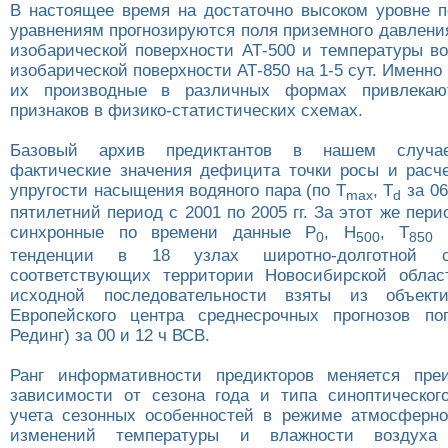
В настоящее время на достаточно высоком уровне 
уравнениям прогнозируются поля приземного давлени
изобарической поверхности АТ-500 и температуры во
изобарической поверхности АТ-850 на 1-5 сут. Именно
их производные в различных формах привлекаю
признаков в физико-статистических схемах.
Базовый архив предиктантов в нашем случае
фактические значения дефицита точки росы и расч
упругости насыщения водяного пара (по Т
, Т
за 06
max
d
пятилетний период с 2001 по 2005 гг. За этот же пер
синхронные по времени данные P
, H
, T
и
0
500
850
тенденции в 18 узлах широтно-долготной сет
соответствующих территории Новосибирской облас
исходной последовательности взяты из объект
Европейского центра среднесрочных прогнозов п
Рединг) за 00 и 12 ч ВСВ.
Ранг информативности предикторов меняется пре
зависимости от сезона года и типа синоптическог
учета сезонных особенностей в режиме атмосферн
изменений температуры и влажности воздух