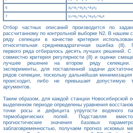
y
=a
+a
x
+a
x
6
6
1
2
1
3
2
y
=a
+a
x
+a
x
+a
x
7
7
1
2
1
3
2
4
Отбор частных описаний производится по задан
рассчитанному по контрольной выборке N2. В нашем 
ряду селекции в качестве критерия использова
относительная среднеквадратичная ошибка (8). 
первого ряда отбиралось десять лучших решений. С
совместно критерия регулярности (8) и оценки смещ
лучшее решение на втором ряду селекции.
эксперименты, для поставленной задачи достаточн
рядов селекции, поскольку дальнейшая минимизация
происходит, либо не превышает допустимую т
аргументов.
Таким образом, для каждой станции Новосибирской о
выделенном периоде определены уравнения восстано
точки росы и дефицита упругости водяного п
термобарических полей. Подставляя вмест
прогностические значения базовых параме
заблаговременностью, получаем прогноз искомых ме