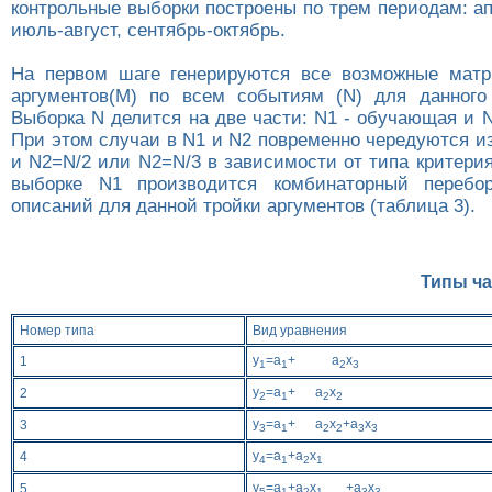
контрольные выборки построены по трем периодам: а
июль-август, сентябрь-октябрь.
На первом шаге генерируются все возможные матр
аргументов(M) по всем событиям (N) для данного
Выборка N делится на две части: N1 - обучающая и N
При этом случаи в N1 и N2 повременно чередуются и
и N2=N/2 или N2=N/3 в зависимости от типа критери
выборке N1 производится комбинаторный перебо
описаний для данной тройки аргументов (таблица 3).
Типы ч
Номер типа
Вид уравнения
y
=a
+ a
x
1
1
1
2
3
y
=a
+ a
x
2
2
1
2
2
y
=a
+ a
x
+a
x
3
3
1
2
2
3
3
y
=a
+a
x
4
4
1
2
1
y
=a
+a
x
+a
x
5
5
1
2
1
3
3