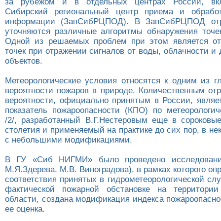
за рубежом и в отдельных центрах России, вк
Сибирский региональный центр приема и обработ
информации (ЗапСибРЦПОД). В ЗапСибРЦПОД отр
уточняются различные алгоритмы обнаружения точек 
Одной из решаемых проблем при этом является от
точек при отражении сигналов от воды, облачности и
объектов.
Метеорологические условия относятся к одним из г
вероятности пожаров в природе. Количественным от
вероятности, официально принятым в России, являе
показатель пожароопасности (КПО) по метеорологи
/2/, разработанный В.Г.Нестеровым еще в сороковы
столетия и применяемый на практике до сих пор, в не
с небольшими модификациями.
В ГУ «Сиб НИГМИ» было проведено исследовани
М.Я.Здерева, М.В. Виноградова), в рамках которого оп
соответствия принятых в гидрометеорологической сл
фактической пожарной обстановке на территории
области, создана модификация индекса пожароопасно
ее оценка.