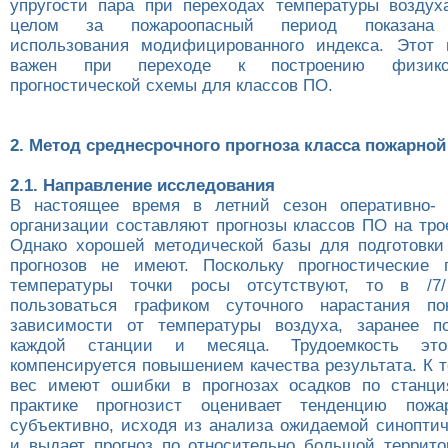
упругости пара при переходах температуры воздух
целом за пожароопасный период показана 
использования модифицированного индекса. Этот 
важен при переходе к построению физико-с
прогностической схемы для классов ПО.
2. Метод среднесрочного прогноза класса пожарной
2.1. Направление исследования
В настоящее время в летний сезон оперативно- п
организации составляют прогнозы классов ПО на тро
Однако хорошей методической базы для подготовки
прогнозов не имеют. Поскольку прогностические 
температуры точки росы отсутствуют, то в /7/
пользоваться графиком суточного нарастания п
зависимости от температуры воздуха, заранее по
каждой станции и месяца. Трудоемкость эт
компенсируется повышением качества результата. К 
вес имеют ошибки в прогнозах осадков по станци
практике прогнозист оценивает тенденцию пожа
субъективно, исходя из анализа ожидаемой синоптич
и выдает прогноз по относительно большой террито