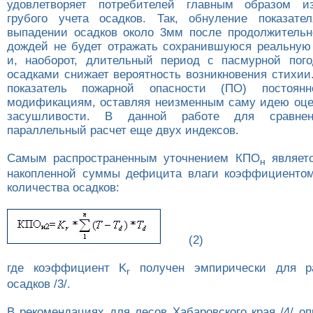
удовлетворяет потребителей главным образом из
грубого учета осадков. Так, обнуление показате
выпадении осадков около 3мм после продолжительн
дождей не будет отражать сохранившуюся реальную 
и, наоборот, длительный период с пасмурной пог
осадками снижает вероятность возникновения стихии
показатель пожарной опасности (ПО) постоянн
модификациям, оставляя неизменным саму идею оце
засушливости. В данной работе для сравнен
параллельный расчет еще двух индексов.
Самым распространенным уточнением КПО
являетс
н
накопленной суммы дефицита влаги коэффициентом
количества осадков:
(2)
где коэффициент K
получен эмпирически для р
r
осадков /3/.
В рекомендациях для лесов Хабаровского края /4/ о