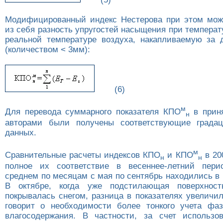
Модифицированный индекс Нестерова при этом мож
из себя разность упругостей насыщения при температ
реальной температуре воздуха, накапливаемую за 
(количеством < 3мм):
(6)
м
Для перевода суммарного показателя КПО
в прин
н
авторами были получены соответствующие града
данных.
м
Сравнительные расчеты индексов КПО
и КПО
в 20
н
н
полное их соответствие в весеннее-летний пери
среднем по месяцам с мая по сентябрь находились в 
В октябре, когда уже подстилающая поверхност
покрывалась снегом, разница в показателях увеличи
говорит о необходимости более тонкого учета фа
влагосодержания. В частности, за счет использо