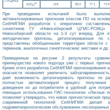
СРЕДНЕЕ
М
118
89.2
77.1
73.0
КПО
Н
При проведении испытаний было выполне
автоматизированных прогнозов классов ПО на основ
СибНИГМИ разработок с оперативно составленн
синоптиков ГУ «Новосибирский ЦГМС-РСМЦ» 
Новосибирской области на 1-3 сут вперед. Для э
методические прогнозы, детализированные по 
представлены обобщенными территории области с 
терминов, аналогичных синоптическим: местами и др.
Приведенные на рисунке 2 результаты сравнен
преимущество нового подхода уже с первых прогнос
Кроме этого разработка СибНИГМИ прогнозирования к
опасности позволяет увеличить заблаговременность
дает возможность детализировать прогнозы по ра
полностью автоматизирует процесс получения 
доведения их до потребителя в удобной для потр
помощью использования ГИС-технологии «Лесные п
позволяет утверждать, что новая прогностическая про
современной технологий СибНИГМИ делает 
гидрометеорологическом обслуживании лесоохранных