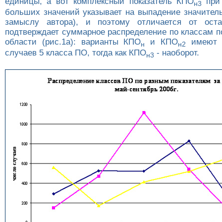
единицы, а вот комплексный показатель КПО
при 
н3
больших значений указывает на выпадение значитель
замыслу автора), и поэтому отличается от ост
подтверждает суммарное распределение по классам п
области (рис.1a): варианты КПО
и КПО
имеют 
н
н2
случаев 5 класса ПО, тогда как КПО
- наоборот.
н3