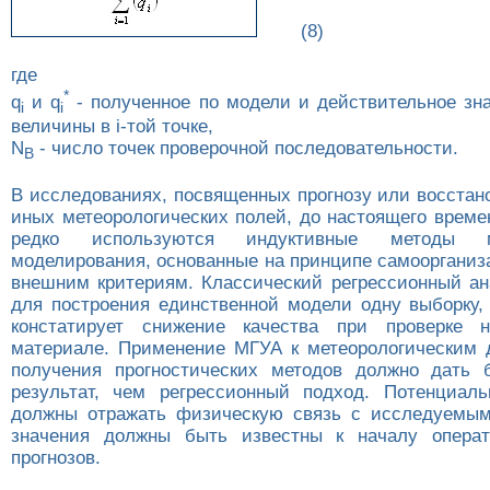
(8)
где
*
q
и q
- полученное по модели и действительное зн
i
i
величины в i-той точке,
N
- число точек проверочной последовательности.
B
В исследованиях, посвященных прогнозу или восстан
иных метеорологических полей, до настоящего време
редко используются индуктивные методы ма
моделирования, основанные на принципе самоорганиз
внешним критериям. Классический регрессионный ан
для построения единственной модели одну выборку, 
констатирует снижение качества при проверке 
материале. Применение МГУА к метеорологическим
получения прогностических методов должно дать 
результат, чем регрессионный подход. Потенциал
должны отражать физическую связь с исследуемым
значения должны быть известны к началу операт
прогнозов.