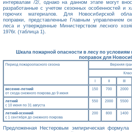
интервалам /2/, однако на данном этапе могут внос
разработанные с учетом сезонных особенностей и х
горючих материалов. Для Новосибирской обла
поправки, представленные Главным управлением о
леса и утвержденные Министерством лесного хоз
1976г. (таблица 1).
Шкала пожарной опасности в лесу по условиям 
поправок для Новоси
Период пожароопасного сезона
Верхняя гра
Клас
I
II
III
весенне-летний
150
700
2000
от схода снежного покрова до 9 июня
летний
550
2000
5500
с 10 июня по 31 августа
летний-осенний
200
800
1400
с 1 сентября до снежного покрова
Предложенная Нестеровым эмпирическая формула (