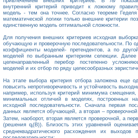
привлечением внешних критериев. В /8/ показ
внутренний критерий приводит к ложному правил
модель - тем она точнее. Согласно теореме Геделя
математической логики только внешние критерии по
единственную модель оптимальной сложности.
Для получения внешних критериев исходная выборка
обучающую и проверочную последовательности. По о
коэффициенты моделей- претендентов, а по друго
моделей по выбранным критериям селекции. Далее
целенаправленный перебор постепенно усложняю
моделей и их отбор по ряду целесообразных эвристич
На этапе выбора критерия отбора заложена еще о
повысить непротиворечивость и устойчивость выходн
например, используя критерий минимума смещения,
минимальных отличий в моделях, построенных на
исходной последовательности. Сначала первая пос
данных является обучающей, а вторая – проверочной
Затем, наоборот, вторая является проверочной, а пе
(решения q
(B)). Близость этих уравнений оценивае
i
среднеквадратического расхождения их выходов 
последовательности: