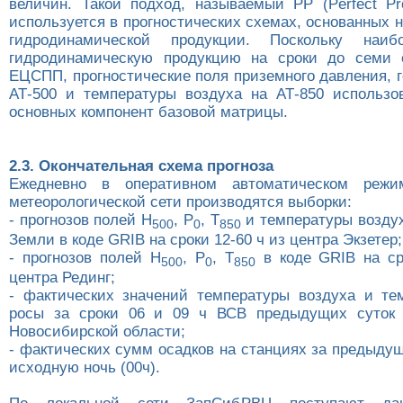
величин. Такой подход, называемый РР (Perfect Pr
используется в прогностических схемах, основанных 
гидродинамической продукции. Поскольку наиб
гидродинамическую продукцию на сроки до семи с
ЕЦСПП, прогностические поля приземного давления, 
АТ-500 и температуры воздуха на АТ-850 использо
основных компонент базовой матрицы.
2.3. Окончательная схема прогноза
Ежедневно в оперативном автоматическом режи
метеорологической сети производятся выборки:
- прогнозов полей Н
, P
, T
и температуры воздух
500
0
850
Земли в коде GRIB на сроки 12-60 ч из центра Экзетер;
- прогнозов полей Н
, P
, T
в коде GRIB на ср
500
0
850
центра Рединг;
- фактических значений температуры воздуха и те
росы за сроки 06 и 09 ч ВСВ предыдущих суток 
Новосибирской области;
- фактических сумм осадков на станциях за предыдущ
исходную ночь (00ч).