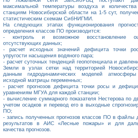
По локальной сети ЗапСибРВЦ поступают дан
максимальной температуры воздуха и количества
станциям Новосибирской области на 1-5 сут, получе
статистическим схемам СибНИГМИ.
На следующих этапах функционирования прогнос
определения классов ПО производится:
- контроль и возможное восстановление о
отсутствующих данных;
- расчет исходных значений дефицита точки р
упругости насыщения водяного пара;
- расчет суточных тенденций геопотенциала и давлен
Земли в узлах сетки над территорией Новосибирс
данным гидродинамических моделей атмосферы
исходной матрицы переменных;
- расчет прогнозов дефицита точки росы и дефици
уравнениям МГУА для каждой станции;
- вычисление суммарного показателя Нестерова по д
учетом осадков и перевод его в выходные спрогнози
ПО;
- запись полученных прогнозов классов ПО в файлы 
результатов в АИС «Лесные пожары» и для дал
качества прогнозов.