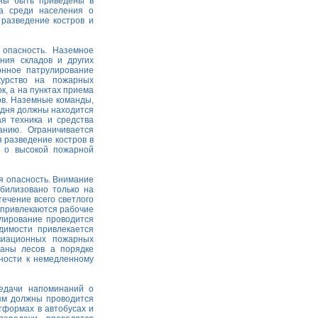
жны быть приведены в
да среди населения о
 разведение костров и
 опасность. Наземное
ния складов и других
онное патрулирование
урство на пожарных
к, а на пунктах приема
ов. Наземные команды,
и дня должны находится
я техника и средства
нию. Ограничивается
 разведение костров в
а о высокой пожарной
я опасность. Внимание
билизовано только на
ечение всего светлого
я привлекаются рабочие
лирование проводится
димости привлекается
виационных пожарных
раны лесов а порядке
ности к немедленному
едачи напоминаний о
ям должны проводится
тформах в автобусах и