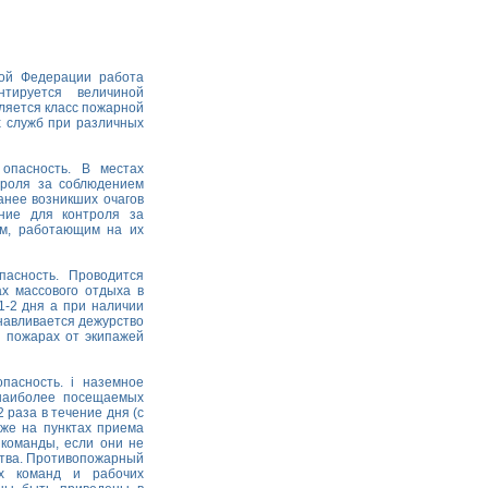
кой Федерации работа
тируется величиной
еляется класс пожарной
х служб при различных
опасность. В местах
троля за соблюдением
анее возникших очагов
ние для контроля за
м, работающим на их
пасность. Проводится
ах массового отдыха в
1-2 дня а при наличии
анавливается дежурство
 пожарах от экипажей
пасность. i наземное
 наиболее посещаемых
 раза в течение дня (с
кже на пунктах приема
команды, если они не
ства. Противопожарный
ых команд и рабочих