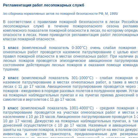
Регламентация работ лесопожарных служб
/из сборника нормативных актов по пожарной безопасности РФ, М, 1995/
В соответствии с правилами пожарной безопасности в лесах Российс
лесопожарных служб в течение пожароопасного сезона регламен
комплексного показателя пожарной опасности в лесах, по которому опред
опасности в лесах. Ниже приводится регламентация работ лесопожарны
классах пожарной опасности.
1 класс
(комплексный показатель 0-300°С) очень слабая пожарная 
огнеопасных работ проводится наземное патрулирование с целью кон
правил пожарной опасности в местах огнеопасных работ. При наличии р
лесных пожаров проводятся эпизодическое авиационное патрулирова
состоянием действующих лесных пожаров и оказания помощи команда
тушении.
2 класс
(комплексный показатель 301-1000°С) - слабая пожарная о
наземное патрулирование в местах огнеопасных работ, а также в мест
лесах с 11 до 17 часов. Авиационное патрулирование проводится через 
пожаров - ежедневно в порядке разовых полетов в полуденное время. Уст
на пожарных наблюдательных пунктах и на пунктах приема донесений о
самолетов и вертолетов с 11 до 17 часов.
3 класс
(комплексный показатель 1001-4000°С) - средняя пожарная о
патрулирование проводится на участках огнеопасных работ и местах
населением с 10 до 19 часов. Авиационное патрулирование проводится 1-2
10 до 17 часов). Дежурство на пожарных наблюдательных пунктах, а та
донесений осуществляется с 10 до 17 часов. Наземные и авиационные 
заняты на тушении пожаров, в полном составе находятся на местах дежур
инвентарь и средства транспорта, предназначенные для резервн