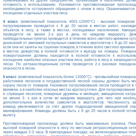
привлекаемых из других предприятий, организаций и населения, дол
готовность к использованию. Усиливается противопожарная пропаган
необходимости осторожного обращения с огнем в лесу. Ограничивается
посещение отдельных участков леса.
4 класс
(комплексный показатель 4001-12000°С) - высокая пожарная
патрулирование проводится с 8 до 20 часов в местах работ, нахожде
объектов в лесу, а также в местах, посещаемых населением. Авиаци
проводится не менее 2-х раз в день по каждому маршруту. Деж
наблюдательных пунктах проводится в течение всего светлого времени суто
донесений от экипажей патрульных самолетов и вертолетов с 9 до 20 час
если они не заняты на тушении пожаров, в течение всего светлого времен
в местах дежурства в полной готовности к выезду на пожары. Пожарна
пожаротушения должны находится в полной готовности к использова
посещение наиболее опасных участков леса, работа в лесу и запрещается
лесах. По ретрансляционным сетям проводится 2-х разовая передач
опасности в лесах.
5 класс
(комплексный показатель более 12000°С) - чрезвычайная пожарна
работников лесхозов и государственной лесной охраны должно быть мо
охрану лесов от пожаров. Наземное патрулирование лесов проводится в т
времени, а в наиболее опасных местах круглосуточно. Для патрулировани
и служащие лесхозов, пожарные дружины и милиция, авиационное патру
не менее 3- х раз в сутки во каждому маршруту, для чего при необхо
дополнительное количество самолетов и вертолетов. Численность а
команд увеличивается за счет других подразделений авиационной ох
маневрирования. Команды должны быть с 8 до 20 часов в полной готов
вылету.
Противопожарная пропаганда должна быть максимально усилена. Пер
высокой пожарной опасности в лесу по местным ретрансляционным сет
через каждые 2-3 часа. В пригородных поездах, на железнодорожных пла