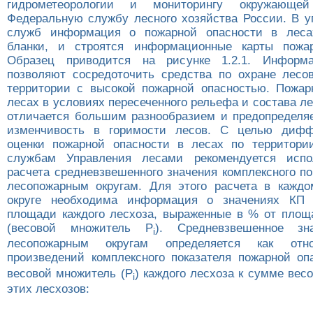
гидрометеорологии и мониторингу окружаю
Федеральную службу лесного хозяйства России. В у
служб информация о пожарной опасности в леса
бланки, и строятся информационные карты пожар
Образец приводится на рисунке 1.2.1. Информ
позволяют сосредоточить средства по охране лесо
территории с высокой пожарной опасностью. Пожар
лесах в условиях пересеченного рельефа и состава л
отличается большим разнообразием и предопределя
изменчивость в горимости лесов. С целью дифф
оценки пожарной опасности в лесах по территори
службам Управления лесами рекомендуется испо
расчета средневзвешенного значения комплексного по
лесопожарным округам. Для этого расчета в кажд
округе необходима информация о значениях КП
площади каждого лесхоза, выраженные в % от площа
(весовой множитель Р
). Средневзвешенное з
i
лесопожарным округам определяется как от
произведений комплексного показателя пожарной оп
весовой множитель (Р
) каждого лесхоза к сумме вес
i
этих лесхозов: