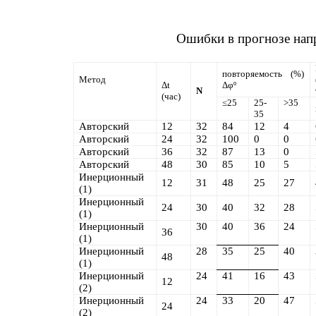
Ошибки в прогнозе нап
повторяемость
(%)
Метод
Δ
t
Δφº
N
(час)
≤
25
25-
>
35
35
Авторский
12
32
84
12
4
Авторский
24
32
100
0
0
Авторский
36
32
87
13
0
Авторский
48
30
85
10
5
Инерционный
12
31
48
25
27
(1)
Инерционный
24
30
40
32
28
(1)
Инерционный
30
40
36
24
36
(1)
Инерционный
28
35
25
40
48
(1)
Инерционный
24
41
16
43
12
(
2
)
Инерционный
24
33
20
47
24
(
2
)