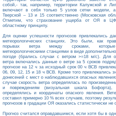
собой,- так, например, территории Калужской и Ли
включают в себя только 5 узлов сетки модели, а
Тверской – 13 и 15 соответственно (Московская обл
Отметим, что страхование ущерба от ОЯ в ЦФ
областному принципу.
Для оценки успешности прогнозов привлекались да
метеорологических станциях. Это были, как пра
порывах ветра между сроками, которые
метеорологическими станциями в виде дополнительн
погоде (брались случаи с ветром >=18 м/с). Для о
ветра включались данные о ветре за 5 сроков подря
прогнозе на 12 ч за исходный срок 00 ч ВСВ привле
06, 09, 12, 15 и 18 ч ВСВ. Кроме того привлекались з
донесений с мест о наблюдавшихся опасных явлениях
случае скорость ветра определялась по произведен
и повреждениям (визуальная шкала Бофорта), 
определялись и координаты опасного явления. Вет
составил примерно 10 % всех случаев, поэтому резу
прогнозов в градации ОЯ оказались статистически не 
Прогноз считался оправдавшимся, если хотя бы в од