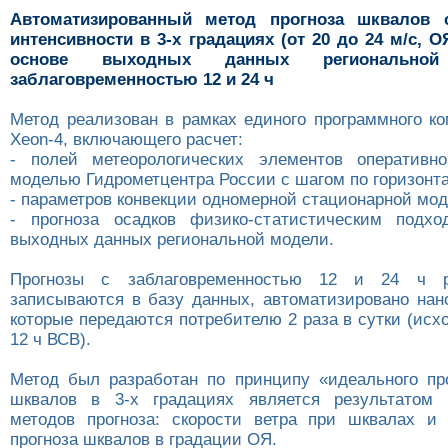
Автоматизированный метод прогноза шквалов с
интенсивности в 3-х градациях (от 20 до 24 м/с, О
основе выходных данных региональн
заблаговременностью 12 и 24 ч
Метод реализован в рамках единого программного к
Xeon-4, включающего расчет:
- полей метеорологических элементов оперативно
моделью Гидрометцентра России с шагом по горизонта
- параметров конвекции одномерной стационарной мод
- прогноза осадков физико-статистическим подхо
выходных данных региональной модели.
Прогнозы с заблаговременностью 12 и 24 ч ра
записываются в базу данных, автоматизировано нано
которые передаются потребителю 2 раза в сутки (исх
12 ч ВСВ).
Метод был разработан по принципу «идеального про
шквалов в 3-х градациях является результатом 
методов прогноза: скорости ветра при шквалах и 
прогноза шквалов в градации ОЯ.