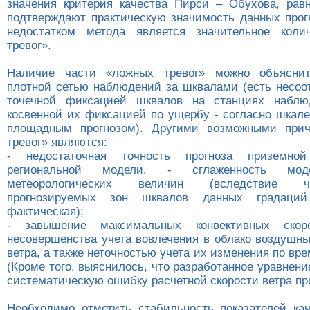
значения критерия качества Пирси – Обухова, равн
подтверждают практическую значимость данных прог
недостатком метода является значительное коли
тревог».
Наличие части «ложных тревог» можно объяснит
плотной сетью наблюдений за шквалами (есть несоо
точечной фиксацией шквалов на станциях наблю
косвенной их фиксацией по ущербу - согласно шкале
площадным прогнозом). Другими возможными при
тревог» являются:
- недостаточная точность прогноза приземно
региональной модели, - сглаженность мод
метеорологических величин (вследствие 
прогнозируемых зон шквалов данных градаци
фактическая);
- завышение максимальных конвективных скор
несовершенства учета вовлечения в облако воздушны
ветра, а также неточностью учета их изменения по вр
(Кроме того, выяснилось, что разработанное уравнени
систематическую ошибку расчетной скорости ветра при
Необходимо отметить стабильность показателей кач