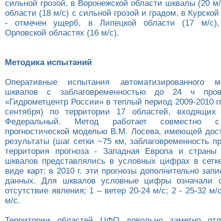
сильной грозой, в Воронежской области шквалы (20 м/
области (18 м/с) с сильной грозой и градом, в Курской
- отмечен ущерб, в Липецкой области (17 м/c),
Орловской областях (16 м/с).
Методика испытаний
Оперативные испытания автоматизированного м
шквалов с заблаговременностью до 24 ч про
«Гидрометцентр России» в теплый период 2009-2010 гг.
сентября) по территории 17 областей, входящих
Федеральный. Метод работает совместно c
прогностической моделью В.М. Лосева, имеющей дос
результаты (шаг сетки ~75 км, заблаговременность пр
территория прогноза - Западная Европа и страны
шквалов представлялись в условных цифрах в сетк
виде карт; в 2010 г. эти прогнозы дополнительно зап
данных. Для шквалов условные цифры означали 
отсутствие явления; 1 – ветер 20-24 м/c; 2 - 25-32 м/
м/c.
Территории областей ЦФО довольно заметно от