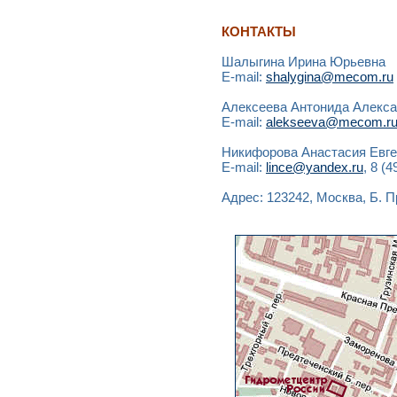
КОНТАКТЫ
Шалыгина Ирина Юрьевна
E-mail:
shalygina@mecom.ru
Алексеева Антонида Алекс
E-mail:
alekseeva@mecom.r
Никифорова Анастасия Евг
E-mail:
lince@yandex.ru
, 8 (
Адрес: 123242, Москва, Б. П