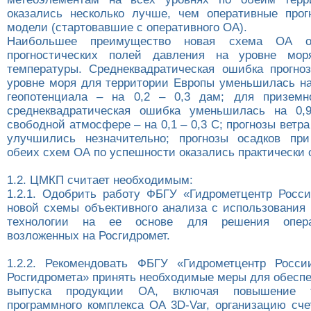
оказались несколько лучше, чем оперативные про
модели (стартовавшие с оперативного ОА).
Наибольшее преимущество новая схема ОА о
прогностических полей давления на уровне мо
температуры. Среднеквадратическая ошибка прогно
уровне моря для территории Европы уменьшилась на 
геопотенциала – на 0,2 – 0,3 дам; для приземн
среднеквадратическая ошибка уменьшилась на 0,
свободной атмосфере – на 0,1 – 0,3 С; прогнозы ветра
улучшились незначительно; прогнозы осадков при
обеих схем ОА по успешности оказались практически
1.2. ЦМКП считает необходимым:
1.2.1. Одобрить работу ФБГУ «Гидрометцентр Росс
новой схемы объективного анализа с использования 
технологии на ее основе для решения опера
возложенных на Росгидромет.
1.2.2. Рекомендовать ФБГУ «Гидрометцентр Росс
Росгидромета» принять необходимые меры для обеспе
выпуска продукции ОА, включая повышение те
программного комплекса ОА 3D-Var, организацию сче