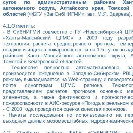
суток по административным районам Ханты
автономного округа, Алтайского края, Томской
областей
(ФБГУ «ЗапСибНИГМИ», авт. М.Я. Здерева).
4.1.Отметить:
- В СибНИГМИ совместно с ГУ «Новосибирский Ц
«Ханты-Мансийский ЦГМС» в 2009 году разра
технология расчета среднесрочного прогноза темпе
осадков и индекса пожароопасности на 1-5 суток по 
районам Ханты-Мансийского автономного округа, А
Томской и Кемеровской областей.
- Технология полностью автоматизирована, ра
производится ежедневно в Западно-Сибирском РВЦ
режиме, выкладывается на Web-страницу и передаетс
почте синоптикам ЦГМС региона. Технолог
представлением расчетов прогнозов основных мет
элементов, а также фактического и прогностичес
пожароопасности в АИС-ресурсе «Погода в реальном 
- С 2010 года проводится оценка качества прогнозов.
- Начаты исследования по использованию на пер
выходных данных мезомасштабных гидродинамически
4.2. Одобрить работу ФБГУ «СибНИГМИ» по 