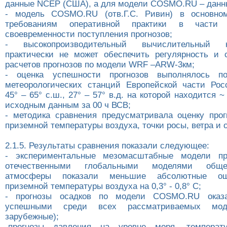
данные NCEP (США), а для модели COSMO.RU – данн
- модель COSMO.RU (отв.Г.С. Ривин) в основном
требованиям оперативной практики в части
своевременности поступления прогнозов;
- высокопроизводительный вычислительный
практически не может обеспечить регулярность и 
расчетов прогнозов по модели WRF –ARW-3км;
- оценка успешности прогнозов выполнялось п
метеорологических станций Европейской части Рос
45° – 65° с.ш., 27° – 57° в.д. на которой находится ~
исходным данным за 00 ч ВСВ;
- методика сравнения предусматривала оценку прог
приземной температуры воздуха, точки росы, ветра и 
2.1.5. Результаты сравнения показали следующее:
- экспериментальные мезомасштабные модели п
отечественными глобальными моделями общ
атмосферы показали меньшие абсолютные ош
приземной температуры воздуха на 0,3° - 0,8° С;
- прогнозы осадков по модели COSMO.RU оказа
успешными среди всех рассматриваемых мод
зарубежные);
-прогнозы давления на уровне моря, температ