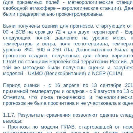
(для приземных полей - метеорологические станц
свободной атмосфере – аэрологические станции). Да
были предварительно проконтролированы.
Были получены оценки для прогнозов, стартующих от
00 ч ВСВ на срок до 72 ч для двух территорий - Ев
следующих полей: давление на уровне моря, п
температуры и ветра, поля геопотенциала, темпера
уровнях 850, 500 и 250 гПа. Дополнительно была п
прогнозов осадков, полученных для обоих вариант
ПЛАВ по станциям Европейской территории России. Д
той же методике были получены оценки и зарубеж
моделей - UKMO (Великобритания) и NCEP (США).
Период оценки - с 16 апреля по 13 сентября 201
приземной температуры и осадков - с 9 августа по 13 с
Отметим, что из-за технических и технологическ
прогнозов не была просчитана и не участвовала в оцен
1.1.7. Результаты сравнения позволяют сделать сле
выводы:
- Прогнозы по модели ПЛАВ, стартовавшей от нов
метеоэлементам на всех уровнях по обеим терр