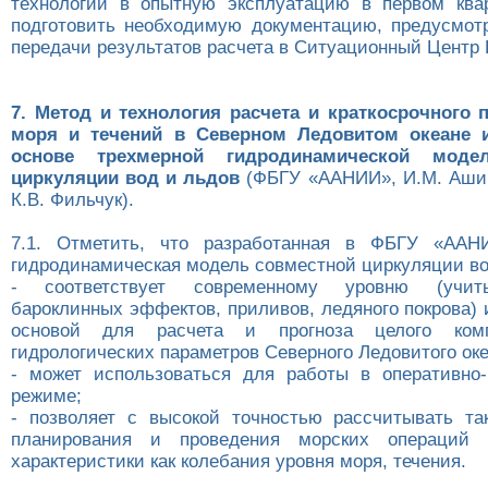
технологии в опытную эксплуатацию в первом ква
подготовить необходимую документацию, предусмот
передачи результатов расчета в Ситуационный Центр 
7. Метод и технология расчета и краткосрочного 
моря и течений в Северном Ледовитом океане 
основе трехмерной гидродинамической моде
циркуляции вод и льдов
(ФБГУ «ААНИИ», И.М. Ашик
К.В. Фильчук).
7.1. Отметить, что разработанная в ФБГУ «ААН
гидродинамическая модель совместной циркуляции во
- соответствует современному уровню (учит
бароклинных эффектов, приливов, ледяного покрова)
основой для расчета и прогноза целого комп
гидрологических параметров Северного Ледовитого оке
- может использоваться для работы в оперативно-
режиме;
- позволяет с высокой точностью рассчитывать т
планирования и проведения морских операций г
характеристики как колебания уровня моря, течения.