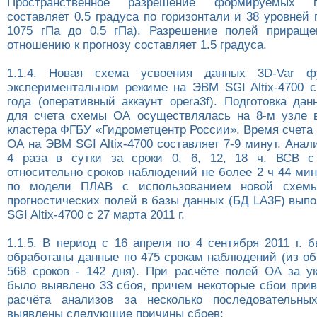
Пространственное разрешение формируемых 
составляет 0.5 градуса по горизонтали и 38 уровней 
1075 гПа до 0.5 гПа). Разрешение полей прираще
отношению к прогнозу составляет 1.5 градуса.
1.1.4. Новая схема усвоения данных 3D-Var ф
экспериментальном режиме на ЭВМ SGI Altix-4700 с
года (оперативный аккаунт opera3f). Подготовка да
для счета схемы ОА осуществлялась на 8-м узле 
кластера ФГБУ «Гидрометцентр России». Время счета
ОА на ЭВМ SGI Altix-4700 составляет 7-9 минут. Ана
4 раза в сутки за сроки 0, 6, 12, 18 ч. ВСВ с
относительно сроков наблюдений не более 2 ч 44 мин
по модели ПЛАВ с использованием новой схем
прогностических полей в базы данных (БД LA3F) вып
SGI Altix-4700 с 27 марта 2011 г.
1.1.5. В период с 16 апреля по 4 сентября 2011 г.
обработаны данные по 475 срокам наблюдений (из об
568 сроков - 142 дня). При расчёте полей ОА за у
было выявлено 33 сбоя, причем некоторые сбои прив
расчёта анализов за несколько последовательны
выявлены следующие причины сбоев: