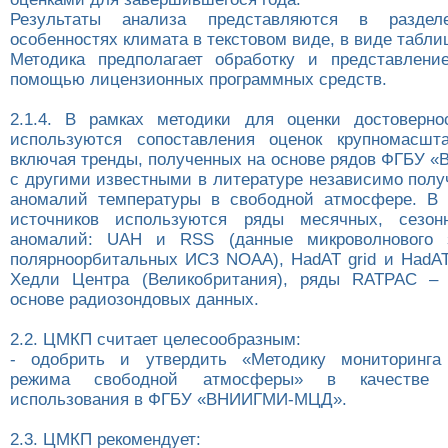
Результаты анализа представляются в разде
особенностях климата в текстовом виде, в виде табли
Методика предполагает обработку и представлени
помощью лицензионных программных средств.
2.1.4. В рамках методики для оценки достоверно
используются сопоставления оценок крупномасшта
включая тренды, полученных на основе рядов ФГБУ
с другими известными в литературе независимо пол
аномалий температуры в свободной атмосфере. В 
источников используются ряды месячных, сезо
аномалий: UAH и RSS (данные микроволнового 
полярноорбитальных ИСЗ NОАА), HadAT grid и HadAT 
Хедли Центра (Великобритания), ряды RATPAC 
основе радиозондовых данных.
2.2. ЦМКП считает целесообразным:
- одобрить и утвердить «Методику мониторинга 
режима свободной атмосферы» в качестве 
использования в ФГБУ «ВНИИГМИ-МЦД».
2.3. ЦМКП рекомендует: