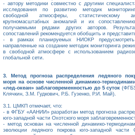
- автору методики совместно с другими специалис
исследования по развитию методик мониторинг
свободной атмосферы, статистическому а
крупномасштабных аномалий и их сопоставлени
получаемыми рядами других авторов. Результ
сопоставлений рекомендуется обобщить и представить
- в рамках планируемых НИОКР предусмотреть 
направленные на создание методик мониторинга режи
в свободной атмосфере с использованием радиоз
глобальной сети.
3. Метод прогноза распределения ледяного пок
моря на основе численной динамико-термодинам
«лед-океан» заблаговременностью до 5 суток
(ФГБУ
Клячкин, З.М. Гудкович, Р.Б. Гузенко, Р.И. Май).
3.1. ЦМКП отмечает, что:
- в ФГБУ «ААНИИ» разработан метод прогноза распре
юго-западной части Охотского моря заблаговременност
- метод основан на численной динамико-термодина
эволюции ледяного покрова юго-западной части О