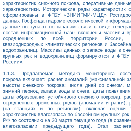
характеристик снежного покрова, оперативные данны
характеристики. Исторические ряды характеристик с
сформированы в ФГБУ «ВНИИГМИ-МЦД» Росгидром
данных Госфонда гидрометеорологической информац
данные поступают по каналам связи в виде телег
состав информационной базы включены массивы вр
осредненных по всей территории России, 
квазиоднородных климатических регионов и бассейна
водохранилищ. Массивы данных о запасе воды в сне
крупных рек и водохранилищ формируются в ФГБУ 
России».
1.1.3. Предлагаемая методика мониторинга сост
покрова включает: расчет аномалий (максимальной з
высоты снежного покрова; числа дней со снегом, м
зимний период запаса воды в снеге, даты появления
даты образования устойчивого снежного покрова), ра
осредненных временных рядов (аномалии и ранги), р
(на станциях и по регионам), включая оценки т
характеристик влагозапаса по бассейнам крупных ре
РФ по состоянию на 20 марта текущего года (в сравне
влагозапасами предыдущего года). Этап расчета