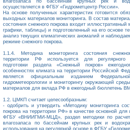
влагозапаса по бассейнам крупных рек и во
осуществляется в ФГБУ «Гидрометцентр России».
На основе полученных характеристик готовится обя
выходных материалов мониторинга. В состав материа
состояния снежного покрова входит иллюстративный 
графики, таблицы) и подготовленный на его основе т
анализ текущих климатических аномалий и наблюдае
режиме снежного покрова.
1.1.4. Методика мониторинга состояния снежн
территории РФ используется для регулярного 
подготовки раздела «Снежный покров» ежегодн
особенностях климата на территории Российской Фед
является официальным изданием Федеральн
гидрометеорологии и мониторингу окружающей среды,
материалов для вклада РФ в ежегодный бюллетень ВМ
1.2. ЦМКП считает целесообразным:
- одобрить и утвердить «Методику мониторинга сос
покрова на территории РФ» в качестве основной для
ФГБУ «ВНИИГМИ-МЦД», раздел методики по расчету
влагозапаса по бассейнам крупных рек и водох
использования на регулярной основе в ФГБУ «Гидроме