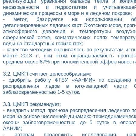
реализующей уравнения баланса тепла и количе
неразрывности и гидростатики и учитывающ
динамические процессы в море и в ледяном покрове;
- метод базируется на использовании об
детализированных ледовых карт Охотского моря, прог
атмосферного давления и температуры воздуха
сферической сетке, климатических полях температ
воды на стандартных горизонтах;
- качество методики оценивалось по результатам исп
марте 2013 г., при этом оправдываемость прогно
среднем около 87% при положительной эффективности
3.2. ЦМКП считает целесообразным:
- одобрить работу ФГБУ «ААНИИ» по созданию м
распределения льдов в юго-западной части О
заблаговременностью 1-5 суток.
3.3. ЦМКП рекомендует:
- внедрить метод прогноза распределения ледяного п
моря на основе численной динамико-термодинамическ
океан» заблаговременностью до 5 суток в операт
ААНИИ;
- авторам продолжить исследования, нап