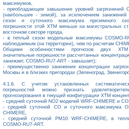
максимумов,
- преобладающее завышение уровней загрязнений
(наибольшее - зимой), за исключением занижений
сезон и суточного максимума приземного озо
погрешности этой ХТМ меньше на магистральных ст
восточном секторе города,
- в теплый сезон модельные максимумы COSMO-R
наблюдаемым (на территории), чем по расчетам CHIM
Общими особенностями прогнозов двух ХТМ
значительные погрешности рассчитанных концентра
занижает, COSMO-RU7-ART - завышает);
- преимущественно занижение концентрации загряз
Москвы и в близких пригородах (Зеленоград, Звенигоро
4.1.6. С учетом установленных систематичес
погрешностей можно признать удовлетворител
прогнозирования в текущей конфигурации ХТМ концен
- средней суточной NO2 моделей WRF-CHIMERE и C
- средней суточной СО и суточного максимума 
CHIMERE,
- средней суточной РМ10 WRF-CHIMERE, в тепл
COSMO-RU7-ART.