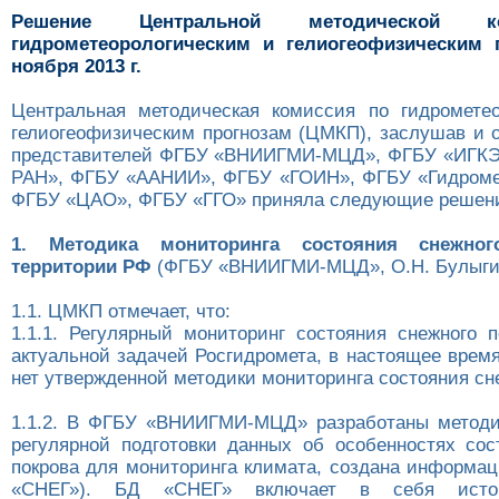
Решение Центральной методической 
гидрометеорологическим и гелиогеофизическим 
ноября 2013 г.
Центральная методическая комиссия по гидромете
гелиогеофизическим прогнозам (ЦМКП), заслушав и 
представителей ФГБУ «ВНИИГМИ-МЦД», ФГБУ «ИГКЭ 
РАН», ФГБУ «ААНИИ», ФГБУ «ГОИН», ФГБУ «Гидроме
ФГБУ «ЦАО», ФГБУ «ГГО» приняла следующие решен
1. Методика мониторинга состояния снежно
территории РФ
(ФГБУ «ВНИИГМИ-МЦД», О.Н. Булыги
1.1. ЦМКП отмечает, что:
1.1.1. Регулярный мониторинг состояния снежного п
актуальной задачей Росгидромета, в настоящее врем
нет утвержденной методики мониторинга состояния сне
1.1.2. В ФГБУ «ВНИИГМИ-МЦД» разработаны методи
регулярной подготовки данных об особенностях сос
покрова для мониторинга климата, создана информац
«СНЕГ»). БД «СНЕГ» включает в себя исто