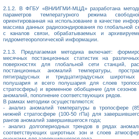
2.1.2. В ФГБУ «ВНИИГМИ-МЦД» разработана методи
параметров температурного режима свободн
ориентированная на использование в качестве инфо
массива данных радиозондирования по глобальной с
с каналов связи, обрабатываемых и архивируе
гидрометеорологической информации.
2.1.3. Предлагаемая методика включает: формир
месячных постанционных статистик на различных
поверхностях для глобальной сети станций, ра
постанционных аномалий температуры, простра
пятиградусных и тридцатиградусных широтных 
полушария и всего полушария для слоев тропо
стратосферы) и временное обобщение (для сезонов 
аномалий, пополнение соответствующих рядов.
В рамках методики осуществляются:
- анализ аномалий температуры в тропосфере (85
нижней стратосфере (100-50 гПа) для завершившего
рангов аномалий завершившегося года;
- анализ долгопериодных трендов в рядах аномал
соответствующих широтных зон и слоев атмосфер
оценками для завершившегося года.