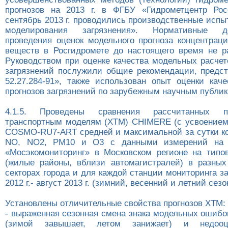
прогнозов на 2013 г. в ФГБУ «Гидрометцентр Ро
сентябрь 2013 г. проводились производственные исп
моделирования загрязнения». Нормативные 
проведения оценок модельного прогноза концентрац
веществ в Росгидромете до настоящего время не р
Руководством при оценке качества модельных расчет
загрязнений послужили общие рекомендации, предс
52.27.284-91», также использован опыт оценки кач
прогнозов загрязнений по зарубежным научным публи
4.1.5. Проведены сравнения рассчитанных 
транспортным моделям (ХТМ) CHIMERE (с усвоение
COSMO-RU7-ART средней и максимальной за сутки к
NO, NО2, РМ10 и О3 с данными измерений на 
«Мосэкомониторинг» в Московском регионе на типо
(жилые районы, вблизи автомагистралей) в разных
секторах города и для каждой станции мониторинга з
2012 г.- август 2013 г. (зимний, весенний и летний сезо
Установлены отличительные свойства прогнозов ХТМ:
- выраженная сезонная смена знака модельных оши
(зимой завышает, летом занижает) и недооц