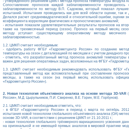
- утвержденного решением ЦМКП метода прогноза температуры воздуха на 
Сопоставление прогнозов каждой заблаговременности проводилось 
заблаговременности по методу В.П. Садокова, который показал лучшие
испытаний. Испытания проводились как для всей области оценки, так и 
Делался расчет среднеквадратической и относительной ошибки, оценки зн
коэффициента корреляции фактических и прогностических аномалий;
- испытания показали удовлетворительные результаты прогнозов на втор
также на трехмесячный период (сезон). Прогноз на первый месяц сез
методу уступает существующему оперативному методу месячного
заблаговременностью.
1.2. ЦМКП считает необходимым:
- одобрить работу ФГБУ «Гидрометцентр России» по созданию метод
температуры на сезон с детализацией по месяцам и с учетом декадного про
- отметить, что разработанный метод прогноза аномалий температуры 
важен для решения оперативных задач, возложенных на ФГБУ «Гидрометц
1.3. ЦМКП считает необходимым рекомендовать использовать ФГБУ «Г
представленный метод как вспомогательный при составлении прогнозо
месяцы, а также на сезон (на первый месяц использовать офици
«Гидрометцентр России»).
2. Новая технология объективного анализа на основе метода 3D-VAR
(
России», М.Д. Цырульников, П.И. Свиренко, В.Е. Горин, М.Е. Горбунов).
2.1. ЦМКП считает необходимым отметить, что:
- в ФГБУ «Гидрометцентр России» в период с марта по октябрь 201
испытания новой технологии глобального объективного анализа (ОА) мете
основе 3D-VAR, в соответствии с решением ЦМКП от 21.10.2011 г.;
- новая технология глобального трёхмерного вариационного усвоения дан
на оригинальной и не имеющей прямых аналогов в мировой практике мо