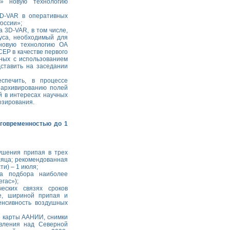
и» новую технологию
3D-VAR в оперативных
оссии»;
 3D-VAR, в том числе,
уса, необходимый для
новую технологию ОА
EP в качестве первого
нных с использованием
дставить на заседании
спечить, в процессе
 архивированию полей
й в интересах научных
озирования.
аговременностью до 1
ушения припая в трех
сяца; рекомендованная
ти) – 1 июля;
ма подбора наиболее
гас»);
еских связях сроков
е, шириной припая и
енсивность воздушных
е карты ААНИИ, снимки
вления над Северной