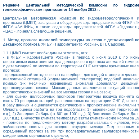
Решение Центральной методической комиссии по гидромет
гелиогеофизическим прогнозам от 14 ноября 2012 г.
Центральная методическая комиссия по гидрометеорологическим и
прогнозам (ЦМКП), заслушав и обсудив доклады представителей ФГБУ «Г
ФГБУ «ААНИИ», а также содоклады представителей ФГБУ «Гидрометц
«ЦАО», приняла следующие решения.
1. Метод прогноза аномалий температуры на сезон с детализацией п
декадного прогноза
(ФГБУ «Гидрометцентр России», В.П. Садоков).
1.1. ЦМКП считает необходимым отметить, что:
- в ФГБУ «Гидрометцентр России» в период с июня 2010 г. по июнь
оперативные испытания метода долгосрочного прогноза аномалий темпера
с детализацией по месяцам по территории СНГ методом временных анало
прогноза;
- предложенный метод основан на подборе, для каждой станции отдельно,
аналогичной ситуацией (ходом аномалий температур) подобной начально
помимо 3-х месячных ежедневных аномалий добавлялся декадный
прогнозируемого сезона. Массив данных аналогичных ситуаций испол
прогностических значений на все месяцы сезона и на сезон;
- для оценки долгосрочных прогнозов температуры воздуха принята с
взяты 70 реперных станций, расположенных на территории СНГ. Для этих
в базу данных и оцениваются фактические и прогностические аномалии 
Область оценки разбита на три подобласти: 1) Европейская территория
в.д.); 2) Западная Сибирь (от 60° до 100° в.д.); 3) Восточная Сибирь и Да
100° в.д.). В качестве климата температур взяты климатические нормы за
19
- прогнозы по предложенному методу разрабатывались с нулевой, мес
заблаговременностью для каждого текущего месяца. Под сезонным п
осредненный прогноз за эти три последовательных заблаговременности
каждый месяц оценивался отдельно;