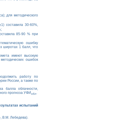
са); для методического
1) составила 30-60%,
;
оставила 85-90 % при
тематическую ошибку
х широтах 1 балл, что
ромета имеют высокую
 методических ошибок
одолжить работу по
рии России, а также по
за балла облачности,
ного прогноза УФИ
.
обл
езультатах испытаний
 В.М. Лебедева).