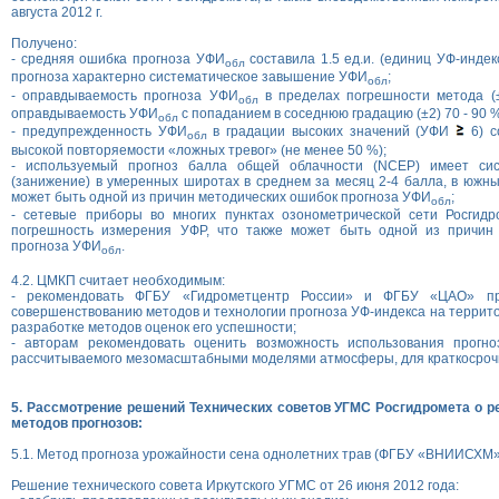
августа 2012 г.
Получено:
- средняя ошибка прогноза УФИ
составила 1.5 ед.и. (единиц УФ-индек
обл
прогноза характерно систематическое завышение УФИ
;
обл
- оправдываемость прогноза УФИ
в пределах погрешности метода (±
обл
оправдываемость УФИ
с попаданием в соседнюю градацию (±2) 70 - 90 %
обл
- предупрежденность УФИ
в градации высоких значений (УФИ
6) с
обл
высокой повторяемости «ложных тревог» (не менее 50 %);
- используемый прогноз балла общей облачности (NCEP) имеет сис
(занижение) в умеренных широтах в среднем за месяц 2-4 балла, в южны
может быть одной из причин методических ошибок прогноза УФИ
;
обл
- сетевые приборы во многих пунктах озонометрической сети Росгид
погрешность измерения УФР, что также может быть одной из причин
прогноза УФИ
.
обл
4.2. ЦМКП считает необходимым:
- рекомендовать ФГБУ «Гидрометцентр России» и ФГБУ «ЦАО» пр
совершенствованию методов и технологии прогноза УФ-индекса на террито
разработке методов оценок его успешности;
- авторам рекомендовать оценить возможность использования прогно
рассчитываемого мезомасштабными моделями атмосферы, для краткосроч
5. Рассмотрение решений Технических советов УГМС Росгидромета о р
методов прогнозов:
5.1. Метод прогноза урожайности сена однолетних трав (ФГБУ «ВНИИСХМ»,
Решение технического совета Иркутского УГМС от 26 июня 2012 года: