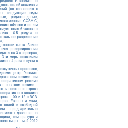
реднего. В анализе по
дкость полей анализа и
ений (по сравнению с
ует следующие виды
ные, радиозондовые,
диозатменные COSMIC,
ению облаков и полям
ьзует поля 6-часового
лиза – 0.5 градуса по
зонтальное разрешение
а;
ежности счета. Более
 счет резервирования
дится на 3-х серверах,
. Эти меры позволили
изов: 4 раза в сутки в
рехсуточных прогнозов,
рометцентр России».
перативном режиме при
В оперативном режиме
а в опытном режиме –
соты снежного покрова
 оперативного анализа
роки – 00 и 12 ч ВСВ.
тории Европы и Азии,
я полей в свободной
ли предварительно
оэлементы: давление на
енциал, температура и
него (март – май 2012