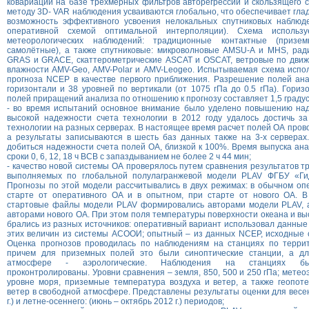
ковариаций на базе трёхмерных фильтров авторегрессии и скользящего с
методу 3D- VAR наблюдения усваиваются глобально, что обеспечивает гла
возможность эффективного усвоения нелокальных спутниковых наблюд
оперативной схемой оптимальной интерполяции). Схема использ
метеорологических наблюдений: традиционные контактные (призем
самолётные), а также спутниковые: микроволновые AMSU-A и MHS, ра
GRAS и GRACE, скаттерометрические ASCAT и OSCAT, ветровые по движ
влажности AMV-Geo, AMV-Polar и AMV-Leogeo. Испытываемая схема испол
прогноза NCEP в качестве первого приближения. Разрешение полей ана
горизонтали и 38 уровней по вертикали (от 1075 гПа до 0.5 гПа). Гори
полей приращений анализа по отношению к прогнозу составляет 1,5 градус
- во время испытаний основное внимание было уделено повышению над
высокой надежности счета технологии в 2012 году удалось достичь за
технологии на разных серверах. В настоящее время расчет полей ОА прово
а результаты записываются в шесть баз данных также на 3-х серверах
добиться надежности счета полей ОА, близкой к 100%. Время выпуска анал
сроки 0, 6, 12, 18 ч ВСВ с запаздыванием не более 2 ч 44 мин;
- качество новой системы ОА проверялось путем сравнения результатов т
выполняемых по глобальной полулагранжевой модели PLAV ФГБУ «Гид
Прогнозы по этой модели рассчитывались в двух режимах: в обычном о
старте от оперативного ОА и в опытном, при старте от нового ОА. 
стартовые файлы модели PLAV формировались авторами модели PLAV, 
авторами нового ОА. При этом поля температуры поверхности океана и вы
брались из разных источников: оперативный вариант использовал данные
этих величин из системы АСООИ; опытный – из данных NCEP, исходные с
Оценка прогнозов проводилась по наблюдениям на станциях по терри
причем для приземных полей это были синоптические станции, а дл
атмосфере - аэрологические. Наблюдения на станциях бы
проконтролированы. Уровни сравнения – земля, 850, 500 и 250 гПа; мете
уровне моря, приземные температура воздуха и ветер, а также геопот
ветер в свободной атмосфере. Представлены результаты оценки для весен
г.) и летне-осеннего: (июнь – октябрь 2012 г.) периодов;