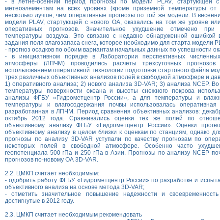
- в летне-осенний период прогнозы по модели PLAV, стартующей с
метеоэлементам на всех уровнях (кроме приземной температуры от 
несколько лучше, чем оперативные прогнозы по той же модели. В весенн
модели PLAV, стартующей с нового ОА, оказались на том же уровне ил
оперативных прогнозов. Значительное ухудшение отмечено при 
температуры воздуха. Это связано с недавно обнаруженной ошибкой 
задания поля влагозапаса снега, которое необходимо для старта модели P
- прогноз осадков по обоим вариантам начальных данных по успешности ок
- в инициативном порядке в Лаборатории перспективных численны
атмосферы (ЛПЧМ) проводились расчеты трехсуточных прогнозо
использованием оперативной технологии подготовки стартового файла мо
трех различных объективных анализов полей в свободной атмосфере и дав
1) оперативного анализа; 2) нового анализа 3D-VAR; 3) анализа NCEP. Во
температуры поверхности океана и высоты снежного покрова исполь
анализы ФГБУ «Гидрометцентр России», а для температуры и влажн
температуры и влагосодержания почвы использовалась оперативная 
разработанная в ЛПЧМ. Период сравнения объективных анализов: декабр
октябрь 2012 года. Сравнивались оценки тех же полей по отнош
объективному анализу ФГБУ «Гидрометцентр России». Оценки прогн
объективному анализу в целом близки к оценкам по станциям, однако д
прогнозы по анализу 3D-VAR уступали по качеству прогнозам по опер
некоторых полей в свободной атмосфере. Особенно часто ухудше
геопотенциала 500 гПа и 250 гПа в Азии. Прогнозы по анализу NCEP по
прогнозов по-новому ОА 3D-VAR.
2.2. ЦМКП считает необходимым:
- одобрить работу ФГБУ «Гидрометцентр России» по разработке и испыт
объективного анализа на основе метода 3D-VAR;
- отметить значительное повышение надежности и своевременность
достигнутые в 2012 году.
2.3. ЦМКП считает необходимым рекомендовать