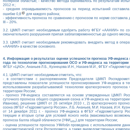
полярной областью; - качество метода оценивалось по результатам испы
2012 гг.;
- средняя оправдываемость прогнозов за период испытаний составил
ошибке 0,8
для каждого района;
- эффективность прогноза по сравнению с прогнозом по норме составила дл
III – 20%.
3.2. ЦМКП считает необходимым одобрить работу ФГБУ «ААНИИ» по со
окончательного разрушения припая заблаговременностью до одного месяц
3.3. ЦМКП считает необходимым рекомендовать внедрить метод в опера
«ААНИИ» в качестве основного.
4. Информация о результатах оценки успешности прогноза УФ-индекса 
года по технологии прогнозирования ОСО и УФ-индекса на территории
ФГБУ «ЦАО»; Ананьев Л.Б., Кузнецова И.Н., Нахаев М.И., ФГБУ «Гидрометце
4.1. ЦМКП считает необходимым отметить, что:
- в соответствии с распоряжением Председателя ЦМКП Росгидромет
представлены показатели успешности прогнозирования УФ-индекса в те
использованием разрабатываемой технологии краткосрочного прогноза
территории России;
- прогноз УФ-индекса составляется на основе утвержденных ЦМКП Росг
суточного прогноза общего содержания озона и УФ-индекса на территории
Иванова), решение ЦМКП от 26 октября 2010 г., 2) краткосрочного прогн
озона (ФГБУ «Гидрометцентр России», Л.Б. Ананьев, М.И. Нахаев, И.Н. Ку
от 14 декабря 2011 г. - прогноз УФ-индекса в ФГБУ «Гидрометцентр Ро
текущие и вторые сутки для условий ясного неба (максимально возмож
прогноза балла общей облачности (УФИ
) для территории России;
обл
- оценка успешности прогноза УФИобл проведена с использованием дан
озонометрической сети Росгидромета, а также вневедомственных измерен