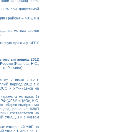
таний за период 2008-
а 80% при допустимой
я I района – 40%, II и
зданию метода сроков
а.
тивную практику ФГБУ
в теплый период 2012
 России
(Иванова Н.С.,
нтр России»).
а от 7 июня 2012 г.
плый период 2012 г. с
 ОСО и УФ-индекса на
идромета методов: 1)
 РФ (ФГБУ «ЦАО», Н.С.
оза общего содержания
знецова), решение ЦМКП
ссии» составляется на
ный УФИ
) и с учетом
мах
ных измерений УФР на
ий УФИ с 1 июня до 31