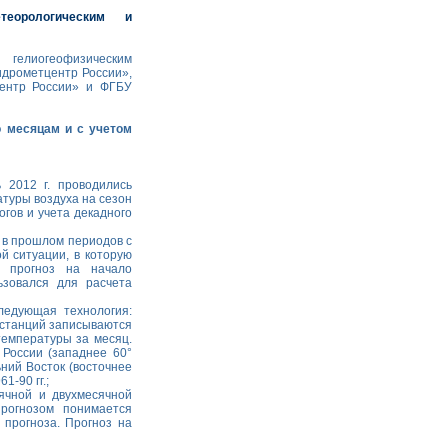
еорологическим и
 гелиогеофизическим
идрометцентр России»,
ентр России» и ФГБУ
о месяцам и с учетом
 2012 г. проводились
туры воздуха на сезон
гов и учета декадного
 в прошлом периодов с
й ситуации, в которую
 прогноз на начало
ьзовался для расчета
ледующая технология:
 станций записываются
температуры за месяц.
 России (западнее 60°
льний Восток (восточнее
61-90 гг.;
ячной и двухмесячной
рогнозом понимается
 прогноза. Прогноз на