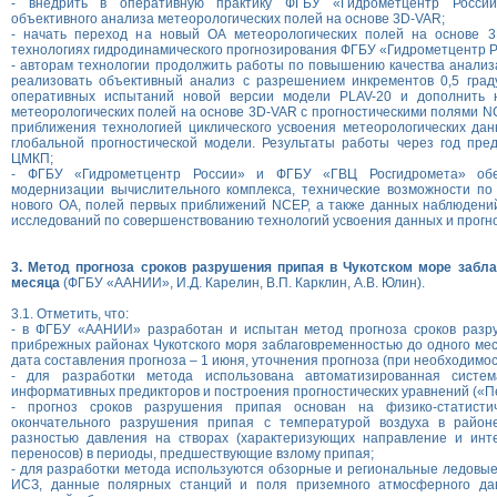
- внедрить в оперативную практику ФГБУ «Гидрометцентр Росси
объективного анализа метеорологических полей на основе 3D-VAR;
- начать переход на новый ОА метеорологических полей на основе 
технологиях гидродинамического прогнозирования ФГБУ «Гидрометцентр Р
- авторам технологии продолжить работы по повышению качества анализа
реализовать объективный анализ с разрешением инкрементов 0,5 град
оперативных испытаний новой версии модели PLAV-20 и дополнить 
метеорологических полей на основе 3D-VAR с прогностическими полями NC
приближения технологией циклического усвоения метеорологических да
глобальной прогностической модели. Результаты работы через год пре
ЦМКП;
- ФГБУ «Гидрометцентр России» и ФГБУ «ГВЦ Росгидромета» обе
модернизации вычислительного комплекса, технические возможности по
нового ОА, полей первых приближений NCEP, а также данных наблюдени
исследований по совершенствованию технологий усвоения данных и прогн
3. Метод прогноза сроков разрушения припая в Чукотском море забл
месяца
(ФГБУ «ААНИИ», И.Д. Карелин, В.П. Карклин, А.В. Юлин).
3.1. Отметить, что:
- в ФГБУ «ААНИИ» разработан и испытан метод прогноза сроков разр
прибрежных районах Чукотского моря заблаговременностью до одного ме
дата составления прогноза – 1 июня, уточнения прогноза (при необходимос
- для разработки метода использована автоматизированная систе
информативных предикторов и построения прогностических уравнений («Пе
- прогноз сроков разрушения припая основан на физико-статистич
окончательного разрушения припая с температурой воздуха в район
разностью давления на створах (характеризующих направление и инт
переносов) в периоды, предшествующие взлому припая;
- для разработки метода используются обзорные и региональные ледовы
ИСЗ, данные полярных станций и поля приземного атмосферного да