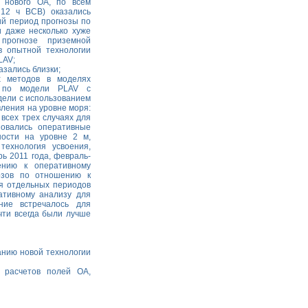
 нового ОА, по всем
12 ч ВСВ) оказались
ий период прогнозы по
и даже несколько хуже
прогнозе приземной
в опытной технологии
LAV;
азались близки;
х методов в моделях
в по модели PLAV с
дели с использованием
ления на уровне моря:
 всех трех случаях для
зовались оперативные
ости на уровне 2 м,
технология усвоения,
ь 2011 года, февраль-
ению к оперативному
озов по отношению к
ля отдельных периодов
ативному анализу для
ние встречалось для
чти всегда были лучше
анию новой технологии
 расчетов полей ОА,