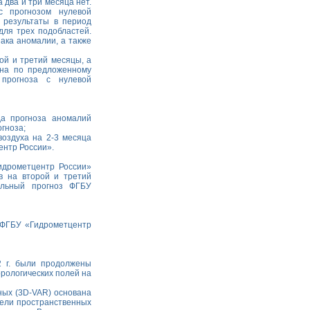
два и три месяца нет.
с прогнозом нулевой
 результаты в период
для трех подобластей.
ака аномалии, а также
ой и третий месяцы, а
она по предложенному
 прогноза с нулевой
а прогноза аномалий
гноза;
воздуха на 2-3 месяца
ентр России».
идрометцентр России»
в на второй и третий
альный прогноз ФГБУ
ФГБУ «Гидрометцентр
2 г. были продолжены
орологических полей на
ных (3D-VAR) основана
дели пространственных