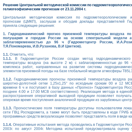
Решение Центральной методической комиссии по гидрометеорологичес
гелиогеофизическим прогнозам от 23.11.2004 г.
Центральная методическая комиссия по гидрометеорологическим и
прогнозам (ЦМКП), заслушав и обсудив доклады представителей Гид
приняла следующие решения:
1. Гидродинамический прогноз приземной температуры воздуха по
полушария и городам России на основе спектральной модели 
заблаговременностью до 96 ч (Гидрометцентр России, И.А.Розин
Т.Я.Пономарева, И.В.Рузанова, В.И Цветков).
1.1.
Отметить, что:
1.1.1.
В Гидрометцентре России создан метод гидродинамического
температуры воздуха (на высоте 2 м) с заблаговременностью до 96 
комплекса работ, направленных на развитие системы гидродинамичес
элементов приземной погоды на базе глобальной модели атмосферы T85L
1.1.2.
Гидродинамические прогнозы приземной температуры воздуха ра
широтно-долготной сетки 1,25х1,25° по исходным срокам 00 и 12 МС
времени 6 ч и поступают в базу данных «Прогноз» Гидрометцентра Росс
позднее 4.00 и 17.00 МСВ соответственно). Реализация метода в единой
распространения оперативной выходной продукции позволяет получать 
опережая время поступления аналогичной продукции из зарубежных центр
1.1.3.
Прогностические поля температуры доступны пользователям лока
сети ГВЦ Росгидромета, а также могут быть представлены в коде ГРИБ в
программных средств визуализации позволяет представлять поля в виде ка
1.1.4.
Оперативные испытания метода проводились в Гидрометцентре Росс
2003г. по август 2004г. Методика испытаний предусматривала оценку 