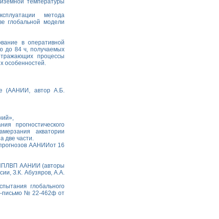
риземной температуры
сплуатации метода
ве глобальной модели
ование в оперативной
ю до 84 ч, получаемых
отражающих процессы
х особенностей.
е (ААНИИ, автор А.Б.
ний»,
ия прогностического
амерзания акватории
а две части.
 прогнозов ААНИИот 16
 НПЛВП ААНИИ (авторы
ии, З.К. Абузяров, А.А.
спытания глобального
ие-письмо № 22-462ф от