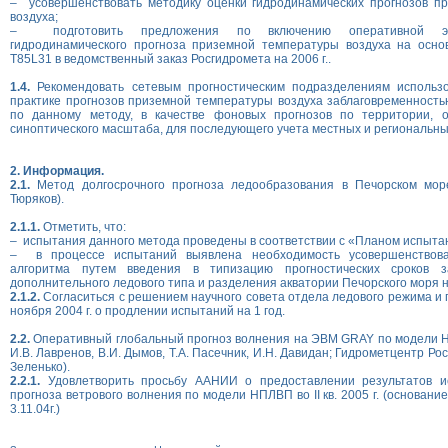
– усовершенствовать методику оценки гидродинамических прогнозов п
воздуха;
– подготовить предложения по включению оперативной эк
гидродинамического прогноза приземной температуры воздуха на осно
T85L31 в ведомственный заказ Росгидромета на 2006 г..
1.4.
Рекомендовать сетевым прогностическим подразделениям использ
практике прогнозов приземной температуры воздуха заблаговременность
по данному методу, в качестве фоновых прогнозов по территории, 
синоптического масштаба, для последующего учета местных и региональны
2. Информация.
2.1.
Метод долгосрочного прогноза ледообразования в Печорском мор
Тюряков).
2.1.1.
Отметить, что:
– испытания данного метода проведены в соответствии с «Планом испыта
– в процессе испытаний выявлена необходимость усовершенствован
алгоритма путем введения в типизацию прогностических сроков з
дополнительного ледового типа и разделения акватории Печорского моря н
2.1.2.
Согласиться с решением научного совета отдела ледового режима и
ноября 2004 г. о продлении испытаний на 1 год.
2.2.
Оперативный глобальный прогноз волнения на ЭВМ GRAY по модели
И.В. Лавренов, В.И. Дымов, Т.А. Пасечник, И.Н. Давидан; Гидрометцентр Росс
Зеленько).
2.2.1.
Удовлетворить просьбу ААНИИ о предоставлении результатов и
прогноза ветрового волнения по модели НПЛВП во II кв. 2005 г. (основан
3.11.04г.)