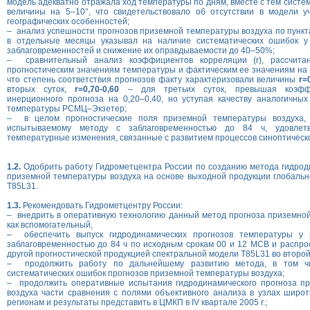
модель адекватно отражала ход температуры по дням, вместе с тем систе
величины на 5–10°, что свидетельствовало об отсутствии в модели у
географических особенностей;
– анализ успешности прогнозов приземной температуры воздуха по пункт
в отдельные месяцы указывал на наличие систематических ошибок у
заблаговременностей и снижение их оправдываемости до 40–50%;
– сравнительный анализ коэффициентов корреляции (r), рассчит
прогностическим значениям температуры и фактическим ее значениям на 
что степень соответствия прогнозов факту характеризовали величины
r=
вторых суток,
r=0,70-0,60
– для третьих суток, превышая коэфф
инерционного прогноза на 0,20–0,40, но уступая качеству аналогичны
температуры РСМЦ–Экзетер;
– в целом прогностические поля приземной температуры воздуха,
испытываемому методу с заблаговременностью до 84 ч, удовлет
температурные изменения, связанные с развитием процессов синоптическ
1.2.
Одобрить работу Гидрометцентра России по созданию метода гидрод
приземной температуры воздуха на основе выходной продукции глобаль
T85L31.
1.3.
Рекомендовать Гидрометцентру России:
– внедрить в оперативную технологию данный метод прогноза приземно
как вспомогательный,
– обеспечить выпуск гидродинамических прогнозов температуры у 
заблаговременностью до 84 ч по исходным срокам 00 и 12 МСВ и распро
другой прогностической продукцией спектральной модели Т85L31 во второй 
– продолжить работу по дальнейшему развитию метода, в том ч
систематических ошибок прогнозов приземной температуры воздуха;
– продолжить оперативные испытания гидродинамического прогноза п
воздуха части сравнения с полями объективного анализа в узлах широт
регионам и результаты представить в ЦМКП в IV квартале 2005 г.;