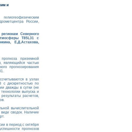
ким и
 гелиогеофизическим
рометцентра России,
 регионам Северного
атмосферы T85L31 с
кина, Е.Д.Астахова,
 прогноза приземной
ч, являющийся частью
кого прогнозирования
31.
ссчитываются в узлах
В с дискретностью по
ии дважды в сутки (не
 технологии выпуска и
результаты расчетов,
ов.
льной вычислительной
 виде сводок. Наличие
рт.
ии в период с октября
успешности прогнозов