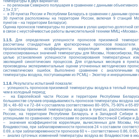
температуры в двух вариантах:
– по регионам Северного полушария в сравнении с данными объективного 
2,5х 2,5°;
– в 39 пунктах России и Республики Беларусь в сравнении с данными сроч
30 пунктов расположены на территории России, включая 9 станций Мос
пунктов – на территории Беларуси).
Оценка прогнозов температуры по регионам в узлах широтно-долготной се
в связи с неустойчивостью работы вычислительной техники ММЦ «Москва».
1.1.5.
Для определения успешности прогнозов приземной температ
рассчитаны стандартные для краткосрочных прогнозов показатели.
проанализированы коэффициенты корреляции временных ря
спрогнозированных значений температуры для Москвы, Новосибирска, Яку
целью установления успешности прогнозирования температурных изм
эволюцией синоптических процессов. Для отдельных месяцев в пункта
произведены экспериментальные оценки уточненных методических прогн
систематических ошибок. Выполнено сравнение с аналогичными п
температуры воздуха, поступающими из РСМЦ – Экзетер и инерционными 
1.1.6.
Результаты испытаний показали:
– успешность прогнозов приземной температуры воздуха в теплый период
чем в холодный период;
– на Европейской части России и территории Республики Беларус
большинстве случаев оправдываемость прогнозов температуры воздуха за
36 ч, 48–60 ч и 72–84 ч составляла соответственно 80–95%, 75-90% и 65-85
– прогнозы приземной температуры воздуха в пунктах, расположенных 
России, на территории Республики Беларусь и в Западной Сибири в
успешными по сравнению с прогнозами по регионам Восточной Сибири и Да
– значения коэффициентов корреляции, вычисленных для Москвы, Нов
Владивостока, при заблаговременности прогнозов 24 ч составили соответств
0.69, а при заблаговременности прогнозов 60 ч – соответственно 0.86, 0.65, 0
– анализ суточных изменений температуры воздуха во Владивостоке в июл