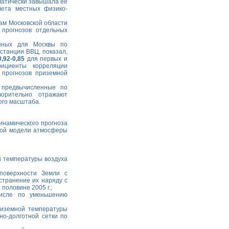
матически завышала ее
чета местных физико-
ам Московской области
 прогнозов отдельных
анных для Москвы по
станции ВВЦ, показал,
0,92-0,85
для первых и
ициенты корреляции
х прогнозов приземной
 предвычисленные по
ворительно отражают
ого масштаба.
инамического прогноза
ной модели атмосферы
й температуры воздуха
поверхности Земли с
странение их наряду с
половине 2005 г.;
исле по уменьшению
риземной температуры
но-долготной сетки по