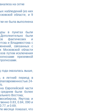
анализа на сетке
ных наблюдений (из них
ковской области, и 9
тки не была выполнена
уры в пунктах были
 Дополнительно были
дов фактических и
тска и Владивостока с
енений, связанных с
х Московской области
озов путем исключения
рогнозами приземной
прогнозами.
 года оказалась выше,
ь в летний период в
благовременностью 24-
%.
на Европейской части
 среднем были более
льнего Востока;
осибирска, Якутска и
енно 0.83, 0.84, 090 и
.77, и 0.69;
е месяце показал, что