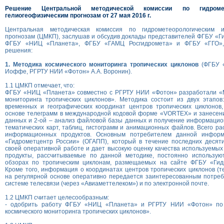
Решение Центральной методической комиссии по гидромет
гелиогеофизическим прогнозам от 27 мая 2016 г.
Центральная методическая комиссия по гидрометеорологическим и
прогнозам (ЦМКП), заслушав и обсудив доклады представителей ФГБУ «Г
ФГБУ «НИЦ «Планета», ФГБУ «ГАМЦ Росгидромета» и ФГБУ «ГГО»,
решения:
1. Методика космического мониторинга тропических циклонов
(ФГБУ «
Иоффе, РГРТУ НИИ «Фотон» А.А. Воронин).
1.1 ЦМКП отмечает, что:
ФГБУ «НИЦ «Планета» совместно с РГРТУ НИИ «Фотон» разработали «М
мониторинга тропических циклонов». Методика состоит из двух этапов
временных и географических координат центров тропических циклонов
основе телеграмм в международной кодовой форме «VORTEX» и занесени
данных и 2-ой – анализ файловой базы данных и получение информацио
тематических карт, таблиц, гистограмм и анимационных файлов. Всего ра
информационных продуктов. Основным потребителем данной инфор
«Гидрометцентр России» (ОГАПП), который в течение последних десяти
своей оперативной работе и дает высокую оценку качества используемых
продукты, рассчитываемые по данной методике, постоянно использую
обзорах по тропическим циклонам, размещаемых на сайте ФГБУ «Гид
Кроме того, информация о координатах центров тропических циклонов 
на регулярной основе оперативно передается заинтересованным потреб
системе телесвязи (через «Авиаметтелеком») и по электронной почте.
1.2 ЦМКП считает целесообразным:
- одобрить работу ФГБУ «НИЦ «Планета» и РГРТУ НИИ «Фотон» по
космического мониторинга тропических циклонов».