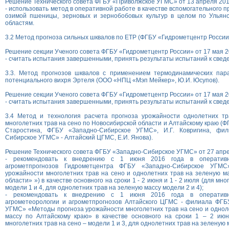
Решение Технического совета ФГБУ «Приволжское УГМС» от 13 апреля 2016
- использовать метод в оперативной работе в качестве вспомогательного 
озимой пшеницы, зерновых и зернобобовых культур в целом по Ульяно
областям.
3.2 Метод прогноза сильных шквалов по ЕТР (ФГБУ «Гидрометцентр России»
Решение секции Ученого совета ФГБУ «Гидрометцентр России» от 17 мая 20
- считать испытания завершенными, принять результаты испытаний к свед
3.3. Метод прогнозов шквалов c применением термодинамических па
потенциального вихря Эртеля (ООО «НПЦ «Мэп Мейкер», Ю.И. Юсупов).
Решение секции Ученого совета ФГБУ «Гидрометцентр России» от 17 мая 20
- считать испытания завершенными, принять результаты испытаний к свед
3.4 Метод и технология расчета прогноза урожайности однолетних тр
многолетних трав на сено по Новосибирской области и Алтайскому краю (
Старостина, ФГБУ «Западно-Сибирское УГМС», И.Г. Ковригина, фи
Сибирское УГМС» - Алтайский ЦГМС, Е.И. Янова).
Решение Технического совета ФГБУ «Западно-Сибирское УГМС» от 27 апрел
- рекомендовать к внедрению с 1 июня 2016 года в оперативн
агрометпрогнозов Гидрометцентра ФГБУ «Западно-Сибирское УГМ
урожайности многолетних трав на сено и однолетних трав на зеленую м
области» ») в качестве основного на сроки 1 - 2 июня и 1 - 2 июля (для мн
модели 1 и 4, для однолетних трав на зеленую массу модели 2 и 4);
- рекомендовать к внедрению с 1 июня 2016 года в оперативн
агрометеорологии и агрометпрогнозов Алтайского ЦГМС - филиала ФГБ
УГМС» «Методы прогноза урожайности многолетних трав на сено и однол
массу по Алтайскому краю» в качестве основного на сроки 1 – 2 ию
многолетних трав на сено – модели 1 и 3, для однолетних трав на зеленую м