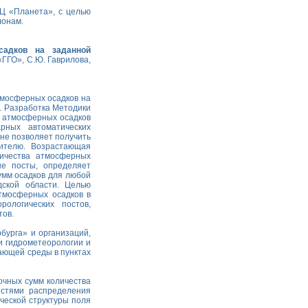
Ц «Планета», с целью
лонам.
садков на заданной
ГГО», С.Ю. Гаврилова,
мосферных осадков на
. Разработка Методики
 атмосферных осадков
рных автоматических
 не позволяет получить
ителю. Возрастающая
личества атмосферных
ые посты, определяет
умм осадков для любой
дской области. Целью
тмосферных осадков в
рологических постов,
тов.
бурга» и организаций,
и гидрометеорологии и
ающей среды в пунктах
очных сумм количества
остями распределения
ческой структуры поля