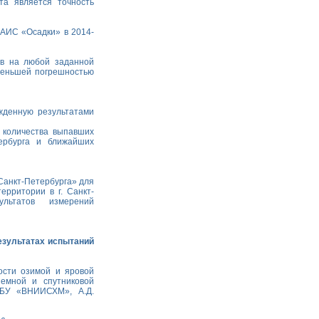
та является точность
АИС «Осадки» в 2014-
ов на любой заданной
меньшей погрешностью
жденную результатами
 количества выпавших
ербурга и ближайших
Санкт-Петербурга» для
ерритории в г. Санкт-
льтатов измерений
езультатах испытаний
ости озимой и яровой
емной и спутниковой
ГБУ «ВНИИСХМ», А.Д.