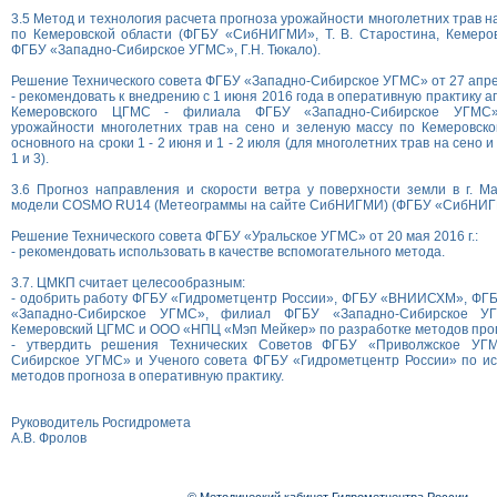
3.5 Метод и технология расчета прогноза урожайности многолетних трав н
по Кемеровской области (ФГБУ «СибНИГМИ», Т. В. Старостина, Кемер
ФГБУ «Западно-Сибирское УГМС», Г.Н. Тюкало).
Решение Технического совета ФГБУ «Западно-Сибирское УГМС» от 27 апрел
- рекомендовать к внедрению с 1 июня 2016 года в оперативную практику
Кемеровского ЦГМС - филиала ФГБУ «Западно-Сибирское УГМС
урожайности многолетних трав на сено и зеленую массу по Кемеровско
основного на сроки 1 - 2 июня и 1 - 2 июля (для многолетних трав на сено 
1 и 3).
3.6 Прогноз направления и скорости ветра у поверхности земли в г. М
модели COSMO RU14 (Метеограммы на сайте СибНИГМИ) (ФГБУ «СибНИГМИ
Решение Технического совета ФГБУ «Уральское УГМС» от 20 мая 2016 г.:
- рекомендовать использовать в качестве вспомогательного метода.
3.7. ЦМКП считает целесообразным:
- одобрить работу ФГБУ «Гидрометцентр России», ФГБУ «ВНИИСХМ», Ф
«Западно-Сибирское УГМС», филиал ФГБУ «Западно-Сибирское У
Кемеровский ЦГМС и ООО «НПЦ «Мэп Мейкер» по разработке методов прог
- утвердить решения Технических Советов ФГБУ «Приволжское УГ
Сибирское УГМС» и Ученого совета ФГБУ «Гидрометцентр России» по и
методов прогноза в оперативную практику.
Руководитель Росгидромета
А.В. Фролов