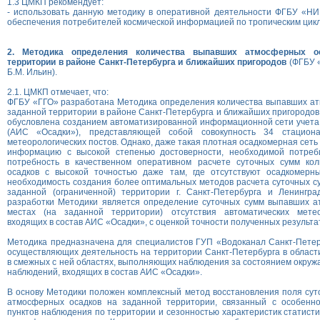
1.3 ЦМКП рекомендует:
- использовать данную методику в оперативной деятельности ФГБУ «НИ
обеспечения потребителей космической информацией по тропическим цик
2. Методика определения количества выпавших атмосферных о
территории в районе Санкт-Петербурга и ближайших пригородов
(ФГБУ «
Б.М. Ильин).
2.1. ЦМКП отмечает, что:
ФГБУ «ГГО» разработана Методика определения количества выпавших ат
заданной территории в районе Санкт-Петербурга и ближайших пригородов
обусловлена созданием автоматизированной информационной сети учета
(АИС «Осадки»), представляющей собой совокупность 34 стациона
метеорологических постов. Однако, даже такая плотная осадкомерная сеть
информацию с высокой степенью достоверности, необходимой потреб
потребность в качественном оперативном расчете суточных сумм ко
осадков с высокой точностью даже там, где отсутствуют осадкомерн
необходимость создания более оптимальных методов расчета суточных с
заданной (ограниченной) территории г. Санкт-Петербурга и Ленингра
разработки Методики является определение суточных сумм выпавших а
местах (на заданной территории) отсутствия автоматических метео
входящих в состав АИС «Осадки», с оценкой точности полученных результа
Методика предназначена для специалистов ГУП «Водоканал Санкт-Петер
осуществляющих деятельность на территории Санкт-Петербурга в област
в смежных с ней областях, выполняющих наблюдения за состоянием окруж
наблюдений, входящих в состав АИС «Осадки».
В основу Методики положен комплексный метод восстановления поля сут
атмосферных осадков на заданной территории, связанный с особенн
пунктов наблюдения по территории и сезонностью характеристик статисти