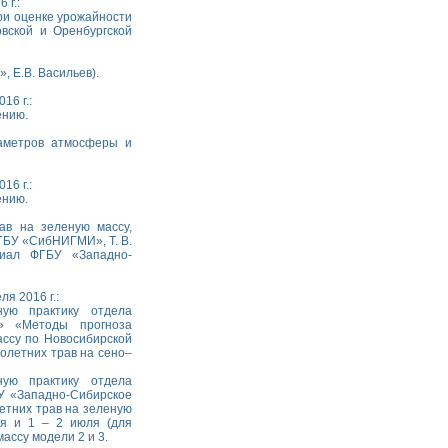
 г.:
при оценке урожайности
вской и Оренбургской
, Е.В. Васильев).
16 г.:
ению.
раметров атмосферы и
16 г.:
ению.
ав на зеленую массу,
ФГБУ «СибНИГМИ», Т. В.
лиал ФГБУ «Западно-
я 2016 г.:
ую практику отдела
С» «Методы прогноза
ассу по Новосибирской
оголетних трав на сено–
ую практику отдела
У «Западно-Сибирское
етних трав на зеленую
ня и 1 – 2 июля (для
ассу модели 2 и 3.