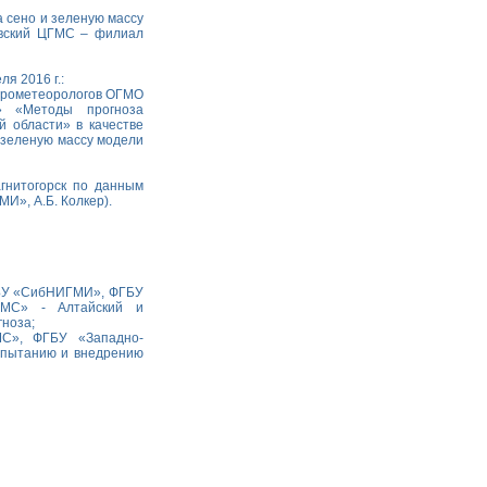
а сено и зеленую массу
овский ЦГМС – филиал
я 2016 г.:
 агрометеорологов ОГМО
» «Методы прогноза
й области» в качестве
и зеленую массу модели
агнитогорск по данным
», А.Б. Колкер).
ГБУ «СибНИГМИ», ФГБУ
ГМС» - Алтайский и
ноза;
МС», ФГБУ «Западно-
спытанию и внедрению