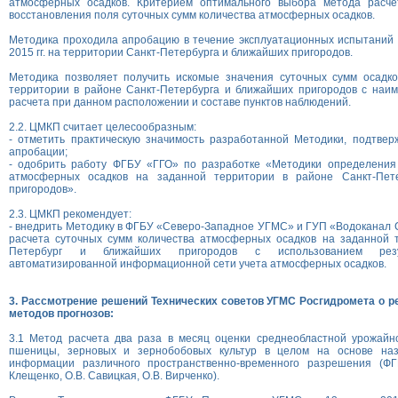
атмосферных осадков. Критерием оптимального выбора метода расче
восстановления поля суточных сумм количества атмосферных осадков.
Методика проходила апробацию в течение эксплуатационных испытаний 
2015 гг. на территории Санкт-Петербурга и ближайших пригородов.
Методика позволяет получить искомые значения суточных сумм осадк
территории в районе Санкт-Петербурга и ближайших пригородов с наи
расчета при данном расположении и составе пунктов наблюдений.
2.2. ЦМКП считает целесообразным:
- отметить практическую значимость разработанной Методики, подтвер
апробации;
- одобрить работу ФГБУ «ГГО» по разработке «Методики определения
атмосферных осадков на заданной территории в районе Санкт-Пет
пригородов».
2.3. ЦМКП рекомендует:
- внедрить Методику в ФГБУ «Северо-Западное УГМС» и ГУП «Водоканал 
расчета суточных сумм количества атмосферных осадков на заданной т
Петербург и ближайших пригородов с использованием резу
автоматизированной информационной сети учета атмосферных осадков.
3. Рассмотрение решений Технических советов УГМС Росгидромета о р
методов прогнозов:
3.1 Метод расчета два раза в месяц оценки среднеобластной урожайн
пшеницы, зерновых и зернобобовых культур в целом на основе наз
информации различного пространственно-временного разрешения (Ф
Клещенко, О.В. Савицкая, О.В. Вирченко).