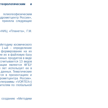
еорологическим и
 гелиогеофизическим
идрометцентр России»,
 приняла следующие
НИЦ «Планета», Г.М.
етодику космического
: 1-ый – определение
, формирование на их
е их в файловую базу
нных продуктов в виде
ссчитывается 13 видов
мации является ФГБУ
 лет использует ее в
 данных. Тематические
тся в презентациях и
рометцентра России».
(телеграммы «VORTEX»)
ителям по глобальной
 созданию «Методики