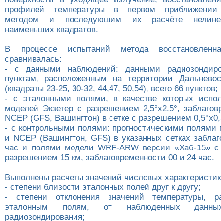
профилей температуры в первом приближении 
методом и последующим их расчёте нелине
наименьших квадратов.
В процессе испытаний метода восстановленн
сравнивалась:
- с данными наблюдений: данными радиозондир
пунктам, расположенным на территории Дальневос
(квадраты 23-25, 30-32, 44,47, 50,54), всего 66 пунктов;
- с эталонными полями, в качестве которых испо
моделей Экзетер с разрешением 2,5°х2.5°, заблагов
NCEP (GFS, Вашингтон) в сетке с разрешением 0,5°х0,
- с контрольными полями: прогностическими полями 
и NCEP (Вашингтон, GFS) в указанных сетках заблаг
час и полями модели WRF-ARW версии «Хаб-15» с 
разрешением 15 км, заблаговременности 00 и 24 час.
Выполнены расчеты значений числовых характеристик
- степени близости эталонных полей друг к другу;
- степени отклонения значений температуры, р
эталонным полям, от наблюденных данн
радиозондирования;