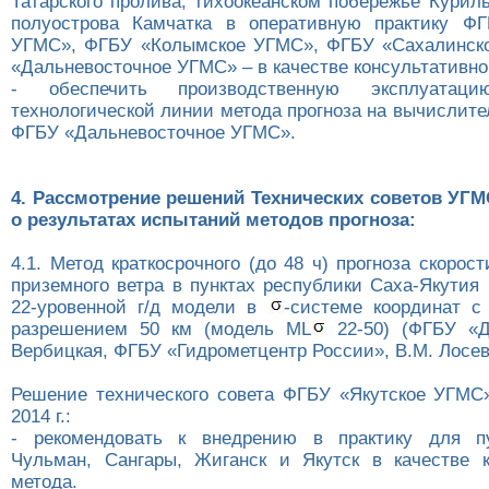
Татарского пролива, тихоокеанском побережье Курил
полуострова Камчатка в оперативную практику ФГ
УГМС», ФГБУ «Колымское УГМС», ФГБУ «Сахалинск
«Дальневосточное УГМС» – в качестве консультативно
- обеспечить производственную эксплуатаци
технологической линии метода прогноза на вычислит
ФГБУ «Дальневосточное УГМС».
4. Рассмотрение решений Технических советов УГ
о результатах испытаний методов прогноза:
4.1. Метод краткосрочного (до 48 ч) прогноза скорос
приземного ветра в пунктах республики Саха-Якутия
22-уровенной г/д модели в
-системе координат с
разрешением 50 км (модель ML
22-50) (ФГБУ «
Вербицкая, ФГБУ «Гидрометцентр России», В.М. Лосев
Решение технического совета ФГБУ «Якутское УГМС
2014 г.:
- рекомендовать к внедрению в практику для п
Чульман, Сангары, Жиганск и Якутск в качестве к
метода.