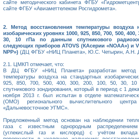
сайте методического кабинета ФГБУ «Гидрометцен
сайте ФГБУ «Авиаметтелеком Росгидромета».
2. Метод восстановления температуры воздуха 
изобарических уровнях 1000, 925, 850, 700, 500, 400, 3
30, 10 гПа по данным спутникового радиозо
следующих приборов ATOVS (КАсерии «NOAA») и VI
NPP»)
(ДЦ ФГБУ «НИЦ Планета», Ю.С. Четырин, А.Н. 
2.1. ЦМКП отмечает, что:
В ДЦ ФГБУ «НИЦ Планета» разработан метод в
температуры воздуха на стандартных изобарически
925, 850, 700, 500, 400, 300, 200, 100, 50, 30, 1
спутникового зондирования, который в период с 1 декаб
ноября 2013 г. был испытан в отделе математическ
(ОМО) регионального вычислительного цент
«Дальневосточное УГМС».
Предложенный метод основан на наблюдении тепло
газа с известным однородным распределение
(углекислый газ и кислород) с учётом вклада
поверхности в уходящее излучение; восстановлен