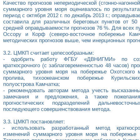
Качество прогнозов непериодической (сгонно-нагонн
суммарного уровня моря оценивалось по результат
период с октября 2012 г. по декабрь 2013 г.; оправдыв
составила для различных береговых пунктов от 5
средней оправдываемости прогнозов 76 %. Для всех п
Оссору и Корф (северо-восточное побережье Камч
методических прогнозов выше, чем инерционных прогн
3.2. ЦМКП считает целесообразным:
- одобрить работу ФГБУ «ДВНИГМИ» по соз
краткосрочного (с заблаговременностью 48 часов) пр
суммарного уровня моря на побережье Охотского м
пролива, тихоокеанском побережье Курильск
полуострова Камчатка;
- рекомендовать авторам метода учесть высказанн
замечания и предложения, а также пожелания
прогностических подразделений дальневосто
последующего совершенствования метода.
3.3. ЦМКП постановляет:
- использовать разработанный метод краткосро
изменений суммарного уровня моря на побережье 