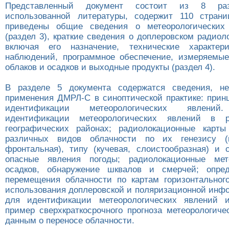
Представленный документ состоит из 8 раз
использованной литературы, содержит 110 страни
приведены общие сведения о метеорологических 
(раздел 3), краткие сведения о доплеровском радио
включая его назначение, технические характер
наблюдений, программное обеспечение, измеряемые
облаков и осадков и выходные продукты (раздел 4).
В разделе 5 документа содержатся сведения, н
применения ДМРЛ-С в синоптической практике: прин
идентификации метеорологических явлений
идентификации метеорологических явлений в р
географических районах; радиолокационные карты
различных видов облачности по их генезису (в
фронтальная), типу (кучевая, слоистообразная) и
опасные явления погоды; радиолокационные ме
осадков, обнаружение шквалов и смерчей; опред
перемещения облачности по картам горизонтального
использования доплеровской и поляризационной ин
для идентификации метеорологических явлений 
пример сверхкраткосрочного прогноза метеорологиче
данным о переносе облачности.