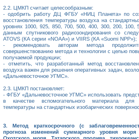
2.2. ЦМКП считает целесообразным:
- одобрить работу ДЦ ФГБУ «НИЦ Планета» по со
восстановления температуры воздуха на стандартны
уровнях 1000, 925, 850, 700, 500, 400, 300, 200, 100, 
данным спутникового радиозондирования со след
ATOVS (КА серии «NOAA») и VIIRS (КА «Suomi NPP»);
- рекомендовать авторам метода продолжи
совершенствованию метода и технологии с целью пов
получаемой продукции;
- отметить, что разработанный метод восстановле
воздуха важен для решения оперативных задач, возл
«Дальневосточное УГМС».
2.3. ЦМКП постановляет:
- ФГБУ «Дальневосточное УГМС» использовать предс
в качестве вспомогательного материала для
температуры на стандартных изобарических поверхнос
3. Метод краткосрочного (с заблаговременнос
прогноза изменений суммарного уровня моря
Охотского моря, Татарского пролива, тихоокеан