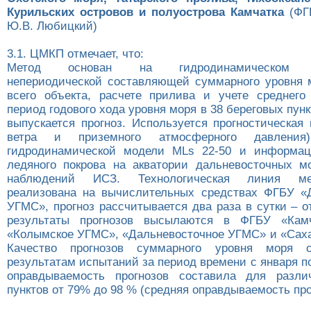
Курильских островов и полуострова Камчатка
(ФГ
Ю.В. Любицкий)
3.1. ЦМКП отмечает, что:
Метод основан на гидродинамическом м
непериодической составляющей суммарного уровня 
всего объекта, расчете прилива и учете среднего
период годового хода уровня моря в 38 береговых пунк
выпускается прогноз. Используется прогностическая
ветра и приземного атмосферного давления)
гидродинамической модели MLs 22-50 и информац
ледяного покрова на акватории дальневосточных 
наблюдений ИСЗ. Технологическая линия ме
реализована на вычислительных средствах ФГБУ «
УГМС», прогноз рассчитывается два раза в сутки – о
результаты прогнозов высылаются в ФГБУ «Кам
«Колымское УГМС», «Дальневосточное УГМС» и «Сах
Качество прогнозов суммарного уровня моря о
результатам испытаний за период времени с января по 
оправдываемость прогнозов составила для разли
пунктов от 79% до 98 % (средняя оправдываемость про