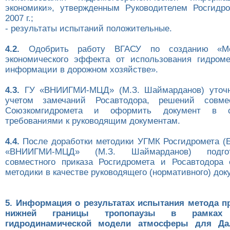
экономики», утвержденным Руководителем Росгидр
2007 г.;
- результаты испытаний положительные.
4.2.
Одобрить работу ВГАСУ по созданию «Ме
экономического эффекта от использования гидроме
информации в дорожном хозяйстве».
4.3.
ГУ «ВНИИГМИ-МЦД» (М.З. Шаймарданов) уточн
учетом замечаний Росавтодора, решений совме
Союзкомгидромета и оформить документ в с
требованиями к руководящим документам.
4.4.
После доработки методики УГМК Росгидромета (Б
«ВНИИГМИ-МЦД» (М.З. Шаймарданов) подгот
совместного приказа Росгидромета и Росавтодора
методики в качестве руководящего (нормативного) док
5. Информация о результатах испытания метода п
нижней границы тропопаузы в рамках р
гидродинамической модели атмосферы для Дал