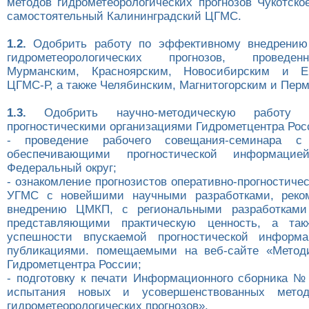
методов гидрометеорологических прогнозов Чукотско
самостоятельный Калининградский ЦГМС.
1.2.
Одобрить работу по эффективному внедрению
гидрометеорологических прогнозов, проведе
Мурманским, Красноярским, Новосибирским и Ек
ЦГМС-Р, а также Челябинским, Магнитогорским и Пер
1.3.
Одобрить научно-методическую работу с
прогностическими организациями Гидрометцентра Рос
- проведение рабочего совещания-семинара с 
обеспечивающими прогностической информацие
Федеральный округ;
- ознакомление прогнозистов оперативно-прогностиче
УГМС с новейшими научными разработками, реко
внедрению ЦМКП, с региональными разработкам
представляющими практическую ценность, а та
успешности впускаемой прогностической инфор
публикациями. помещаемыми на веб-сайте «Методи
Гидрометцентра России;
- подготовку к печати Информационного сборника №
испытания новых и усовершенствованных мето
гидрометеорологических прогнозов».