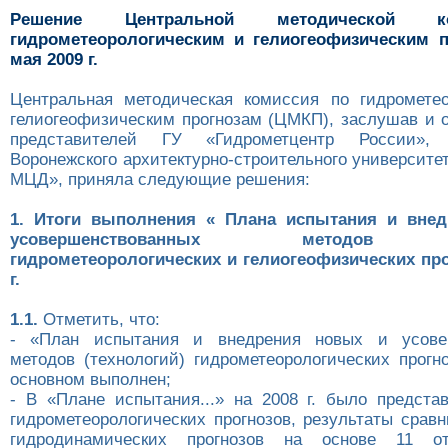
Решение Центральной методической 
гидрометеорологическим и гелиогеофизическим п
мая 2009 г.
Центральная методическая комиссия по гидромете
гелиогеофизическим прогнозам (ЦМКП), заслушав и 
представителей ГУ «Гидрометцентр России»
Воронежского архитектурно-строительного университ
МЦД», приняла следующие решения:
1. Итоги выполнения « Плана испытания и вне
усовершенствованных методов (т
гидрометеорологических и гелиогеофизических про
г.
1.1.
Отметить, что:
- «План испытания и внедрения новых и усове
методов (технологий) гидрометеорологических прогно
основном выполнен;
- В «Плане испытания...» на 2008 г. было предста
гидрометеорологических прогнозов, результаты срав
гидродинамических прогнозов на основе 11 от