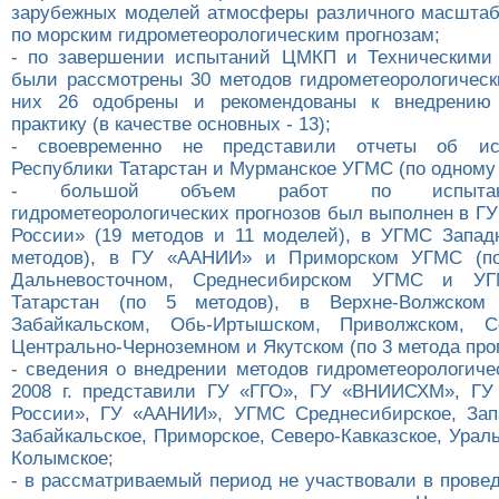
зарубежных моделей атмосферы различного масштаб
по морским гидрометеорологическим прогнозам;
- по завершении испытаний ЦМКП и Техническими
были рассмотрены 30 методов гидрометеорологически
них 26 одобрены и рекомендованы к внедрению
практику (в качестве основных - 13);
- своевременно не представили отчеты об и
Республики Татарстан и Мурманское УГМС (по одному 
- большой объем работ по испытан
гидрометеорологических прогнозов был выполнен в Г
России» (19 методов и 11 моделей), в УГМС Запад
методов), в ГУ «ААНИИ» и Приморском УГМС (по
Дальневосточном, Среднесибирском УГМС и УГ
Татарстан (по 5 методов), в Верхне-Волжском
Забайкальском, Обь-Иртышском, Приволжском, Се
Центрально-Черноземном и Якутском (по 3 метода прог
- сведения о внедрении методов гидрометеорологиче
2008 г. представили ГУ «ГГО», ГУ «ВНИИСХМ», ГУ
России», ГУ «ААНИИ», УГМС Среднесибирское, Зап
Забайкальское, Приморское, Северо-Кавказское, Ураль
Колымское;
- в рассматриваемый период не участвовали в прове