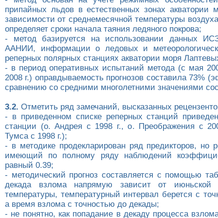
припайных льдов в естественных зонах акватории 
зависимости от среднемесячной температуры воздуха
определяет сроки начала таяния ледяного покрова;
- метод базируется на использовании данных ИСЗ
ААНИИ, информации о ледовых и метеорологическ
реперных полярных станциях акватории моря Лаптевы
- в период оперативных испытаний метода (с мая 200
2008 г.) оправдываемость прогнозов составила 73% (
сравнению со средними многолетними значениями сос
3.2.
Отметить ряд замечаний, высказанных рецензенто
- в приведенном списке реперных станций приведе
станции (о. Андрея с 1998 г., о. Преображения с 200
Тумса с 1998 г.);
- в методике продекларирован ряд предикторов, но 
имеющий по полному ряду наблюдений коэффицие
равный 0.39;
- методический прогноз составляется с помощью таб
декада взлома напрямую зависит от июньской 
температуры, температурный интервал берется с точ
а время взлома с точностью до декады;
- не понятно, как попадание в декаду процесса взлом