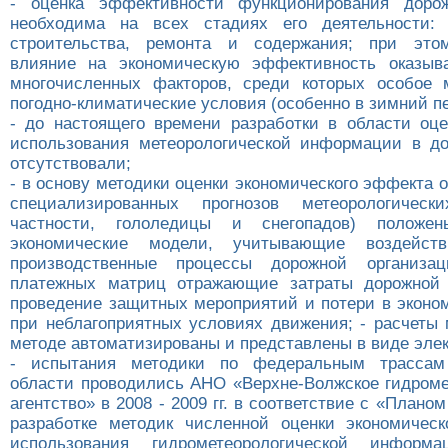
- оценка эффективности функционирования дорож
необходима на всех стадиях его деятельности: п
строительства, ремонта и содержания; при это
влияние на экономическую эффективность оказыва
многочисленных факторов, среди которых особое 
погодно-климатические условия (особенно в зимний п
- до настоящего времени разработки в области оц
использования метеорологической информации в д
отсутствовали;
- в основу методики оценки экономического эффекта 
специализированных прогнозов метеорологичес
частности, гололедицы и снегопадов) положен
экономические модели, учитывающие воздейст
производственные процессы дорожной организ
платежных матриц отражающие затраты дорожной 
проведение защитных мероприятий и потери в эконом
при неблагоприятных условиях движения; - расчеты 
методе автоматизированы и представлены в виде элек
- испытания методики по федеральным трассам
области проводились АНО «Верхне-Волжское гидроме
агентство» в 2008 - 2009 гг. в соответствие с «Плано
разработке методик численной оценки экономичес
использования гидрометеорологической информ