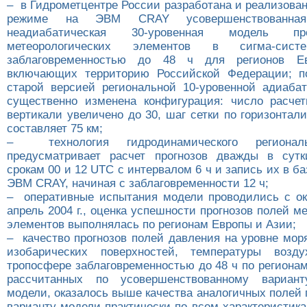
– в Гидрометцентре России разработана и реализова
режиме на ЭВМ CRAY усовершенствованная 
неадиабатическая 30-уровенная модель пр
метеорологических элементов в сигма-сист
заблаговременностью до 48 ч для регионов Е
включающих территорию Российской Федерации; п
старой версией региональной 10-уровенной адиаба
существенно изменена конфигурация: число расче
вертикали увеличено до 30, шаг сетки по горизонтали
составляет 75 км;
– технология гидродинамического региональ
предусматривает расчет прогнозов дважды в сут
срокам 00 и 12 UTC с интервалом 6 ч и запись их в 
ЭВМ CRAY, начиная с заблаговременности 12 ч;
– оперативные испытания модели проводились с окт
апрель 2004 г., оценка успешности прогнозов полей м
элементов выполнялась по регионам Европы и Азии;
– качество прогнозов полей давления на уровне мор
изобарических поверхностей, температуры воз
тропосфере заблаговременностью до 48 ч по региона
рассчитанных по усовершенствованному вариант
модели, оказалось выше качества аналогичных полей
варианту модели практически по всем характеристик