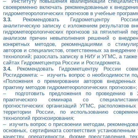
– Институту повышения квалификации специалисто
своевременно включать рекомендованные к внедрен
гидрометеорологических прогнозов в учебные програм
3.3.
Рекомендовать Гидрометцентру России
аналитическую записку с изложением результатов вн
гидрометеорологических прогнозов за пятилетний пе
анализом причин невыполнения решений о внедрен
конкретных методов, рекомендациями о стимули
авторов и специалистов, ответственных за внедрение
технологий; разослать записку в НИУ и УГМС, а также
сайтах Гидрометцентра России и Росгидромета.
3.4.
Рекомендовать Гидрометцентру России сов
Росгидромета: – изучить вопрос о необходимости по
«Положения о премировании авторов внедренных
практику методов гидрометеорологических прогнозов»;
– подготовить предложения по проведению в 2
практического семинара со специалистами
прогностических организаций УГМС, расположенных
территории России, по использованию совреме
технологий прогнозирования;
– изучить вопрос о присвоении методам, рекомендов
основных, сертификата соответствия установленным 
качеству, оперативности, форме представления, тех