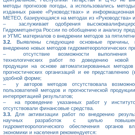
методы прогнозов погоды, а использовались метод
изданных ранее «Руководствах» и информационная
МЕТЕО, базирующаяся на методах из «Руководства» из
– заслуживает одобрения высококвалифициро
Гидрометцентра России по обобщению и анализу пре
и УГМС материалов о внедрении методов за пятилетн
3.2.
Выявлены следующие основные причины, п
внедрению новых методов гидрометеорологических про
– отсутствие возможности выполнения до
технологических работ по доведению новой пр
продукции на основе автоматизированных методов
прогностических организаций и ее представлению (
удобной форме;
– у авторов методов отсутствовала возможнос
пользователей методов и прогностической продукции
интерпретацией результатов;
– на проведение указанных работ у институтов
отсутствовали финансовые средства.
3.3.
Для активизации работ по внедрению резуль
научных разработок с целью повышен
гидрометеорологического обеспечения органов вл
экономики и населения рекомендуется: