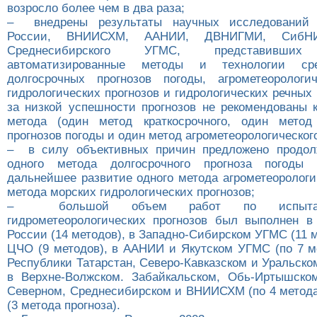
возросло более чем в два раза;
– внедрены результаты научных исследований 
России, ВНИИСХМ, ААНИИ, ДВНИГМИ, Сиб
Среднесибирского УГМС, представивших
автоматизированные методы и технологии ср
долгосрочных прогнозов погоды, агрометеорологи
гидрологических прогнозов и гидрологических речных 
за низкой успешности прогнозов не рекомендованы 
метода (один метод краткосрочного, один метод 
прогнозов погоды и один метод агрометеорологического
– в силу объективных причин предложено продол
одного метода долгосрочного прогноза погоды
дальнейшее развитие одного метода агрометеорологи
метода морских гидрологических прогнозов;
– большой объем работ по испытан
гидрометеорологических прогнозов был выполнен в
России (14 методов), в Западно-Сибирском УГМС (11 
ЦЧО (9 методов), в ААНИИ и Якутском УГМС (по 7 м
Республики Татарстан, Северо-Кавказском и Уральском
в Верхне-Волжском. Забайкальском, Обь-Иртышско
Северном, Среднесибирском и ВНИИСХМ (по 4 метода
(3 метода прогноза).