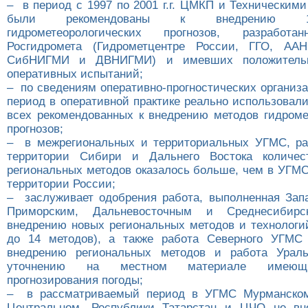
– в период с 1997 по 2001 г.г. ЦМКП и Техническим
были рекомендованы к внедрению 1
гидрометеорологических прогнозов, разраб
Росгидромета (Гидрометцентре России, ГГО, А
СибНИГМИ и ДВНИГМИ) и имевших положительн
оперативных испытаний;
– по сведениям оперативно-прогностических организ
период в оперативной практике реально использовал
всех рекомендованных к внедрению методов гидроме
прогнозов;
– в межрегиональных и территориальных УГМС, ра
территории Сибири и Дальнего Востока количес
региональных методов оказалось больше, чем в УГМС
территории России;
– заслуживает одобрения работа, выполненная Зап
Приморским, Дальневосточным и Среднесиби
внедрению новых региональных методов и технологий
до 14 методов), а также работа Северного УГМС
внедрению региональных методов и работа Урал
уточнению на местном материале имеющ
прогнозирования погоды;
– в рассматриваемый период в УГМС Мурманском
Центральном, Республики Татарстан и ЦЧО не вн