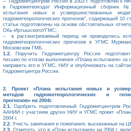
– Гидрометцентром России в 2003 г. подготовлен к пе
в Гидрометеоиздат Информационный сборник №3
испытания новых и усовершенствованных моде
гидрометеорологических прогнозов", содержащий 10 ст
статьи подготовлены на основе обстоятельных отчет
Обь-ИртышскогоУГМС;
– в рассматриваемый период не проводились исп
гидрометеорологических прогнозов в УГМС Мурман
Московском ГМБ.
1.2.
Поручить Гидрометцентру России подготовит
письмо по итогам выполнения «Плана испытания» за 
направить его в УГМС, НИУ и опубликовать на сайта
Гидрометцентра России.
2. Проект «Плана испытания новых и усовер
методов гидрометеорологических и гелиог
прогнозов» на 2004г.
2.1.
Одобрить подготовленный Гидрометцентром Ро
ААНИИ с участием других НИУ и УГМС проект «План
2004 г.
2.2.
Учесть замечания и пожелания, высказанные на 
2.3.
Отметить, что в «План испытания» на 2004 г. вкл