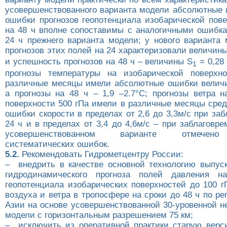
усовершенствованного варианта модели абсолютные 
ошибки прогнозов геопотенциала изобарической пове
на 48 ч вполне сопоставимы с аналогичными ошибка
24 ч прежнего варианта модели; у нового варианта 
прогнозов этих полей на 24 характеризовали величин
и успешность прогнозов на 48 ч – величины S
= 0,28 
1
прогнозы температуры на изобарической поверхн
различные месяцы имели абсолютные ошибки величин
а прогнозы на 48 ч – 1,9 –2.7°С; прогнозы ветра н
поверхности 500 гПа имели в различные месяцы сре
ошибки скорости в пределах от 2,6 до 3,3м/c при за
24 ч и в пределах от 3,4 до 4,6м/с – при заблаговре
усовершенствованном варианте отмечен
систематических ошибок.
5.2.
Рекомендовать Гидрометцентру России:
– внедрить в качестве основной технологию выпуск
гидродинамического прогноза полей давления н
геопотенциала изобарических поверхностей до 100 г
воздуха и ветра в тропосфере на сроки до 48 ч по р
Азии на основе усовершенствованной 30-уровенной н
модели с горизонтальным разрешением 75 км;
– исключить из оперативной практики старую верс