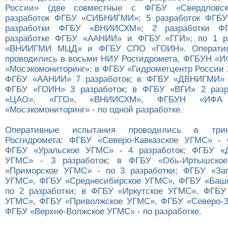
России» (две совместные с ФГБУ «Свердловс
разработок ФГБУ «СИБНИГМИ»; 5 разработок ФГБ
разработки ФГБУ «ВНИИСХМ»; 2 разработки Ф
разработке ФГБУ «ААНИИ» и ФГБУ «ГГИ»; по 1 р
«ВНИИГМИ МЦД» и ФГБУ СПО «ГОИН». Оператив
проводились в восьми НИУ Росгидромета, ФГБУН «
«Мосэкомониторинг»: в ФГБУ «Гидрометцентр России 1
ФГБУ «ААНИИ» 7 разработок; в ФГБУ «ДВНИГМИ» 5
ФГБУ «ГОИН» 3 разработок; в ФГБУ «ВГИ» 2 разр
«ЦАО», «ГГО», «ВНИИСХМ», ФГБУН «ИФА
«Мосэкомониторинг» - по одной разработке.
Оперативные испытания проводились в три
Росгидромета: ФГБУ «Северо-Кавказское УГМС» - 
ФГБУ «Уральское УГМС» - 4 разработок; ФГБУ «Д
УГМС» - 3 разработок; в ФГБУ «Обь-Иртышско
«Приморское УГМС» - по 3 разработки; ФГБУ «Зап
УГМС», ФГБУ «Среднесибирское УГМС», ФГБУ «Башк
по 2 разработки; в ФГБУ «Иркутское УГМС», ФГБУ
УГМС», ФГБУ «Приволжское УГМС», ФГБУ «Северо-З
ФГБУ «Верхне-Волжское УГМС» - по разработке.