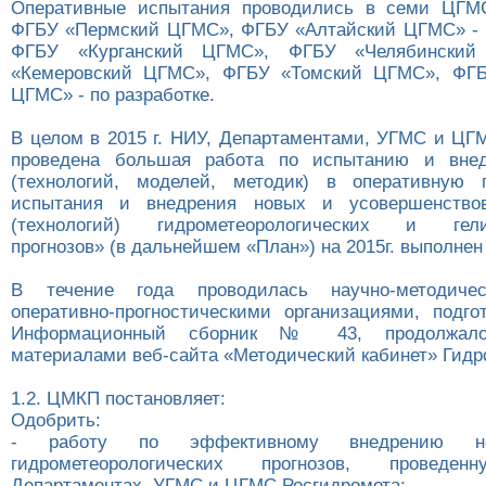
Оперативные испытания проводились в семи ЦГМС
ФГБУ «Пермский ЦГМС», ФГБУ «Алтайский ЦГМС» - п
ФГБУ «Курганский ЦГМС», ФГБУ «Челябински
«Кемеровский ЦГМС», ФГБУ «Томский ЦГМС», ФГБ
ЦГМС» - по разработке.
В целом в 2015 г. НИУ, Департаментами, УГМС и ЦГ
проведена большая работа по испытанию и вне
(технологий, моделей, методик) в оперативную п
испытания и внедрения новых и усовершенство
(технологий) гидрометеорологических и гелио
прогнозов» (в дальнейшем «План») на 2015г. выполнен
В течение года проводилась научно-методиче
оперативно-прогностическими организациями, подго
Информационный сборник № 43, продолжало
материалами веб-сайта «Методический кабинет» Гидр
1.2. ЦМКП постановляет:
Одобрить:
- работу по эффективному внедрению н
гидрометеорологических прогнозов, прове
Департаментах, УГМС и ЦГМС Росгидромета;