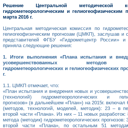
Решение Центральной методической 
гидрометеорологическим и гелиогеофизическим п
марта 2016 г.
Центральная методическая комиссия по гидромете
гелиогеофизическим прогнозам (ЦМКП), заслушав и 
представителей ФГБУ «Гидрометцентр России» 
приняла следующие решения:
1. Итоги выполнения «Плана испытания и внед
усовершенствованных методов (т
гидрометеорологических и гелиогеофизических про
г.
1.1. ЦМКП отмечает, что:
«План испытания и внедрения новых и усовершенств
(технологий) гидрометеорологических и гелио
прогнозов» (в дальнейшем «План») на 2015г. включал
(методов, технологий, моделей, методик): 23 – в п
второй части «Плана». Из них – 11 новых разработок: 
метода (методик) гидрометеорологических прогнозов: 3
второй части «Плана», по остальным 51 методам