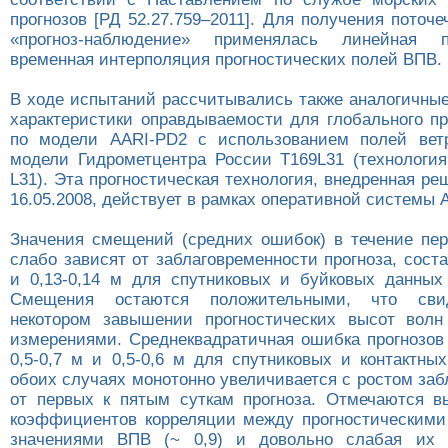
прогнозов [РД 52.27.759–2011]. Для получения поточ
«прогноз-наблюдение» применялась линейная пр
временная интерполяция прогностических полей ВПВ.
В ходе испытаний рассчитывались также аналогичные
характеристики оправдываемости для глобального пр
по модели AARI-PD2 с использованием полей вет
модели Гидрометцентра России Т169L31 (технологи
L31). Эта прогностическая технология, внедренная 
16.05.2008, действует в рамках оперативной системы
Значения смещений (средних ошибок) в течение пе
слабо зависят от заблаговременности прогноза, соста
и 0,13-0,14 м для спутниковых и буйковых данных 
Смещения остаются положительными, что свид
некотором завышении прогностических высот волн
измерениями. Среднеквадратичная ошибка прогнозов
0,5-0,7 м и 0,5-0,6 м для спутниковых и контактны
обоих случаях монотонно увеличивается с ростом за
от первых к пятым суткам прогноза. Отмечаются в
коэффициентов корреляции между прогностическим
значениями ВПВ (~ 0,9) и довольно слабая их 