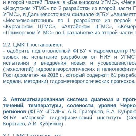
и второй частей Плана; в «Башкирском УГМС», «Чел
«Иркутском УГМС» по 2 разработки из второй части 
УГМС», в Дальневосточном филиале ФГБУ «Авиаметт
«Мосэкомониторинг» по 1 разработке из первой 
«Курганском ЦГМС», «Алтайском ЦГМС», «Кемер
«Приморском УГМС» по 1 разработке из второй части 
2.2. ЦМКП постановляет:
- одобрить подготовленный ФГБУ «Гидрометцентр Ро
заявок на испытание разработок от НИУ и УГМС
испытания и внедрения новых и усовершенство
(технологий) гидрометеорологических и гелиогеофизи
Росгидромета» на 2016 г., который содержит 61 разрабо
модели, методики) гидрометеорологических прогнозов.
3. Автоматизированная система диагноза и прогн
течений, температуры, солености, уровня Черн
регионов
(ФГБУ «ГОИН», А.В. Григорьев, В.А. Кубряко
ФГБУ «Морской гидрофизический институт» (Сева
Коротаев, А.И. Кубряков).
3.1. ЦМКП отмечает, что: