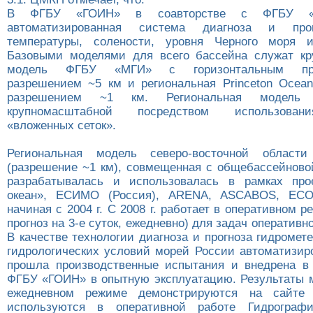
В ФГБУ «ГОИН» в соавторстве с ФГБУ «
автоматизированная система диагноза и прог
температуры, солености, уровня Черного моря и
Базовыми моделями для всего бассейна служат кр
модель ФГБУ «МГИ» с горизонтальным прос
разрешением ~5 км и региональная Princeton Ocea
разрешением ~1 км. Региональная модель
крупномасштабной посредством использован
«вложенных сеток».
Региональная модель северо-восточной област
(разрешение ~1 км), совмещенная с общебассейнов
разрабатывалась и использовалась в рамках про
океан», ЕСИМО (Россия), ARENA, ASCABOS, ECO
начиная с 2004 г. С 2008 г. работает в оперативном р
прогноз на 3-е суток, ежедневно) для задач оперативн
В качестве технологии диагноза и прогноза гидромет
гидрологических условий морей России автоматизир
прошла производственные испытания и внедрена 
ФГБУ «ГОИН» в опытную эксплуатацию. Результаты 
ежедневном режиме демонстрируются на сайте
используются в оперативной работе Гидрограф