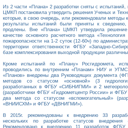
Из 2 части «Плана» 2 разработки сняты с испытаний, 
ЦМКП постановила утвердить решения Ученых и Техни
которые, в свою очередь, или рекомендовали методы 
результаты испытаний были приняты к сведению,
продлены. Вне «Плана» ЦМКП утвердила решение
качестве основного расчетного метода «Технология 
пожароопасности на 1-2 суток (12-60ч) по админист
территории ответственности ФГБУ «Западно-Сибир
базе комплексирования выходной продукции различны
Кроме испытаний по «Плану» Росгидромета, исп
проводились по внутренним «Планам» НИУ и УГМС.
«Планов» внедрены два Руководящих документа (ФГ
методов со статусом «основной» (3 гидрологи
разработанных в ФГБУ «СИБНИГМИ» и 2 метеоролог
(разработчики ФГБУ «Гидрометцентр России» и ФГБ
два метода со статусом «вспомогательный» (раз
«ВНИИСХМ» и ФГБУ «ДВНИГМИ»).
В 2015г. рекомендованы к внедрению 33 разраб
нескольких по разработке статусов внедрения
Рекомендовано к внедрению 11 разработок ФГБУ 