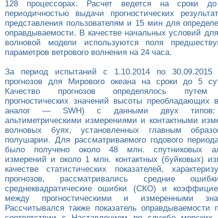
128 процессорах. Расчет ведется на сроки д
периодичностью выдачи прогностических результа
представления пользователям и 15 мин для определе
оправдываемости. В качестве начальных условий для
волновой модели используются поля предшеству
параметров ветрового волнения на 24 часа.
За период испытаний с 1.10.2014 по 30.09.2015 
прогнозов для Мирового океана на сроки до 5 сут
Качество прогнозов определялось путем с
прогностических значений высоты преобладающих в
аналог — SWH) с данными двух типов: 
альтиметрическими измерениями и контактными изм
волновых буях, установленных главным образ
полушарии. Для рассматриваемого годового период
было получено около 48 млн. спутниковых аль
измерений и около 1 млн. контактных (буйковых) и
качестве статистических показателей, характери
прогнозов, рассматривались средние ошибк
среднеквадратические ошибки (СКО) и коэффицие
между прогностическими и измеренными зн
Рассчитывался также показатель оправдываемости 
соответствии с Наставлением по службе морских 