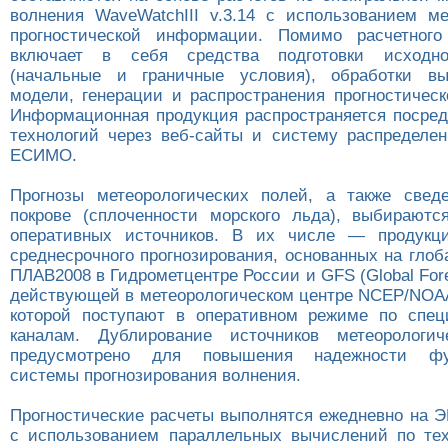
волнения WaveWatchIII v.3.14 с использованием ме
прогностической информации. Помимо расчетного
включает в себя средства подготовки исходн
(начальные и граничные условия), обработки в
модели, генерации и распространения прогностичес
Информационная продукция распространяется посред
технологий через веб-сайты и систему распределе
ЕСИМО.
Прогнозы метеорологических полей, а также свед
покрове (сплоченности морского льда), выбираютс
оперативных источников. В их числе — продукц
среднесрочного прогнозирования, основанных на гло
ПЛАВ2008 в Гидрометцентре России и GFS (Global Fore
действующей в метеорологическом центре NCEP/NOA
которой поступают в оперативном режиме по спец
каналам. Дублирование источников метеорологиче
предусмотрено для повышения надежности фун
системы прогнозирования волнения.
Прогностические расчеты выполнятся ежедневно на 
с использованием параллельных вычислений по те