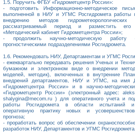
1.5. Поручить ФГБУ «Гидрометцентр России»:
- подготовить Информационно-методическое пис
выполненной в НИУ и УГМС Росгидромета работы 
внедрению методов гидрометеорологических
рассматриваемый период и разместить его
«Методический кабинет Гидрометцентра России»;
- продолжить научно-методическую работу 
прогностическими подразделениями Росгидромета.
1.6. Рекомендовать НИУ, Департаментам и УГМС Росг
- ежеквартально передавать решения Ученых и Техни
бумажном и электронном виде о внедрении методо
моделей, методик), включенных в внутренние Пла
внедрений департаментов, НИУ и УГМС, на имя 
«Гидрометцентра России» и в научно-методическ
«Гидрометцентр России» (электронный адрес: alek
shalygina@mecom.ru ) для оперативного учета и по
работы Росгидромета в области испытаний 
оперативную практику новых и усовершенствов
прогноза;
- проработать вопрос об обеспечении охраноспособн
разработок НИУ, Департаментов и УГМС Росгидромета