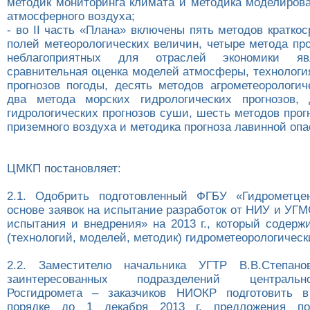
методик мониторинга климата и методика моделирова
атмосферного воздуха;
- во II часть «Плана» включены пять методов краткос
полей метеорологических величин, четыре метода пр
неблагоприятных для отраслей экономики яв
сравнительная оценка моделей атмосферы, технологи
прогнозов погоды, десять методов агрометеорологич
два метода морских гидрологических прогнозов, 
гидрологических прогнозов суши, шесть методов прог
приземного воздуха и методика прогноза лавинной опа
ЦМКП постановляет:
2.1. Одобрить подготовленный ФГБУ «Гидрометце
основе заявок на испытание разработок от НИУ и УГ
испытания и внедрения» на 2013 г., который содерж
(технологий, моделей, методик) гидрометеорологическ
2.2. Заместителю начальника УГТР В.В.Степан
заинтересованных подразделений централь
Росгидромета – заказчиков НИОКР подготовить в
порядке до 1 декабря 2013 г. предложения п