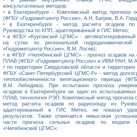
консультативных методов:
• в Екатеринбурге - Комплексный метод прогноза о
(ФГБУ «Гидрометцентр России», А.Н. Багров, В.А. Горд
• в Екатеринбурге - метод расчета осадков по
Руководства по КПП, адаптированный в ГИС Метео;
• в ФГБУ «Курганский ЦГМС» - автоматизированный 
на сутки по региональной гидродинамической
«Гидрометцентр России», В.М. Лосев);
• в ФГБУ «Челябинский ЦГМС» - прогноз осадков на 
ПЛАВ (ФГБУ «Гидрометцентр России» и ИВМ РАН, М.А.
• по территории Свердловской области и территории
ФГБУ «Санкт-Петербургский ЦГМС-Р» - метод долгоср
теплообеспеченности вегетационного периода (Ф
В.М. Лебедева). При испытании прогноза умере
осадков в Екатеринбурге ни один из испытываемых
ПЛАВ, технология РЭП, Комплексный метод прогноза о
метод расчета осадков по радиозонду из Руков
адаптированный в ГИС Метео, не показал удов
результатов. Также отмечается невысокая успешно
части прогноза сильных осадков по модел
«Челябинский ЦГМС»;