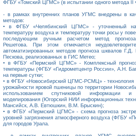
ФГБУ «Томский ЦГМС» (в испытании одного метода II 
- в рамках внутренних планов УГМС внедрены в ка
методов:
• в ФГБУ «Челябинский ЦГМС» - уточненный на
температуру воздуха и температуру точки росы у пов
последующим ручным расчетом метод прогноза
Решетова. При этом отмечается неудовлетворите
автоматизированных методов прогноза шквалов Г.Д. 
Пескова, реализованных в ГИС Метео;
• в ФГБУ «Пермский ЦГМС» - Комплексный прогноз
температуры (ФГБУ «Гидрометцентр России», А.Н. Баг
на первые сутки;
• в ФГБУ «Новосибирский ЦГМС-РСМЦ» - технология 
урожайности яровой пшеницы по территории Новосиби
использованием спутниковой информации и 
моделирования (Югорский НИИ информационных технол
Мансийск, А.В. Евтюшкин, В.М. Брыскин);
• в ФГБУ «Пермский ЦГМС» - схема прогноза экстр
уровней загрязнения атмосферного воздуха (ФГБУ «
для городов Урала.
- в рамках внутренних планов УГМС внедре