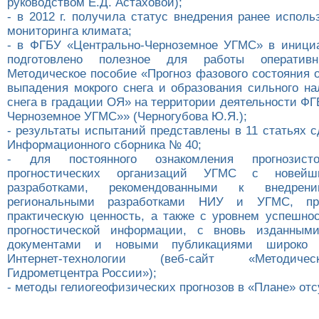
руководством Е.Д. Астаховой);
- в 2012 г. получила статус внедрения ранее испол
мониторинга климата;
- в ФГБУ «Центрально-Черноземное УГМС» в иници
подготовлено полезное для работы оперативн
Методическое пособие «Прогноз фазового состояния 
выпадения мокрого снега и образования сильного на
снега в градации ОЯ» на территории деятельности Ф
Черноземное УГМС»» (Черногубова Ю.Я.);
- результаты испытаний представлены в 11 статьях с
Информационного сборника № 40;
- для постоянного ознакомления прогнозисто
прогностических организаций УГМС с новей
разработками, рекомендованными к внедр
региональными разработками НИУ и УГМС, пр
практическую ценность, а также с уровнем успешно
прогностической информации, с вновь изданным
документами и новыми публикациями широко и
Интернет-технологии (веб-сайт «Методиче
Гидрометцентра России»);
- методы гелиогеофизических прогнозов в «Плане» отс