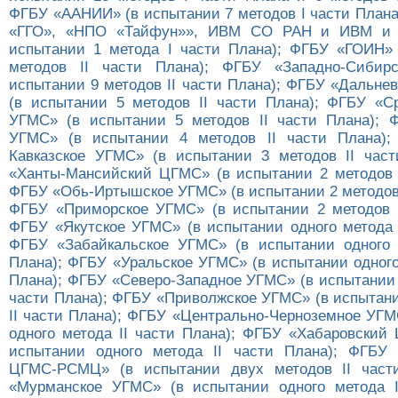
ФГБУ «ААНИИ» (в испытании 7 методов I части Плана
«ГГО», «НПО «Тайфун»», ИВМ СО РАН и ИВМ и
испытании 1 метода I части Плана); ФГБУ «ГОИН»
методов II части Плана); ФГБУ «Западно-Сибир
испытании 9 методов II части Плана); ФГБУ «Дальне
(в испытании 5 методов II части Плана); ФГБУ «С
УГМС» (в испытании 5 методов II части Плана); 
УГМС» (в испытании 4 методов II части Плана);
Кавказское УГМС» (в испытании 3 методов II час
«Ханты-Мансийский ЦГМС» (в испытании 2 методов I
ФГБУ «Обь-Иртышское УГМС» (в испытании 2 методов 
ФГБУ «Приморское УГМС» (в испытании 2 методов I
ФГБУ «Якутское УГМС» (в испытании одного метода I
ФГБУ «Забайкальское УГМС» (в испытании одного 
Плана); ФГБУ «Уральское УГМС» (в испытании одного
Плана); ФГБУ «Северо-Западное УГМС» (в испытании 
части Плана); ФГБУ «Приволжское УГМС» (в испытани
II части Плана); ФГБУ «Центрально-Черноземное УГМ
одного метода II части Плана); ФГБУ «Хабаровски
испытании одного метода II части Плана); ФГБУ 
ЦГМС-РСМЦ» (в испытании двух методов II част
«Мурманское УГМС» (в испытании одного метода I