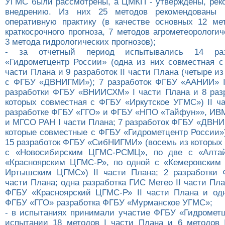
УГМС были рассмотрены, а ЦМКП - утверждены, рек
внедрению. Из них 25 методов рекомендованы 
оперативную практику (в качестве основных 12 ме
краткосрочного прогноза, 7 методов агрометеорологич
3 метода гидрологических прогнозов);
- за отчетный период испытывались 14 ра
«Гидрометцентр России» (одна из них совместная 
части Плана и 9 разработок II части Плана (четыре и
с ФГБУ «ДВНИГМИ»); 7 разработок ФГБУ «ААНИИ» I
разработки ФГБУ «ВНИИСХМ» I части Плана и 8 разр
которых совместная с ФГБУ «Иркутское УГМС») II ча
разработке ФГБУ «ГГО» и ФГБУ «НПО «Тайфун»», И
и МГСО РАН I части Плана; 7 разработок ФГБУ «ДВНИ
которые совместные с ФГБУ «Гидрометцентр России»)
15 разработок ФГБУ «СибНИГМИ» (восемь из которых 
с «Новосибирским ЦГМС-РСМЦ», по две с «Алта
«Красноярским ЦГМС-Р», по одной с «Кемеровским
Иртышским ЦГМС») II части Плана; 2 разработки 
части Плана; одна разработка ГИС Метео II части Пла
ФГБУ «Красноярский ЦГМС-Р» II части Плана и од
ФГБУ «ГГО» разработка ФГБУ «Мурманское УГМС»;
- в испытаниях принимали участие ФГБУ «Гидрометц
испытании 18 методов I части Плана и 6 методов I