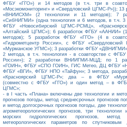
ФГБУ «ГГО») и 14 методов (в т.ч. три в соавт
«Мосэкомониторинг» и «Свердловский ЦГМС-Р»)); 13 
«ВНИИСХМ» (2 технологии и 11 методов); 7 ра
«СибНИГМИ» (одна технология и 6 методов, в т.ч. 3
ФГБУ «Новосибирский ЦГМС-РСМЦ», «Красноярс
«Алтайский ЦГМС»); 6 разработок ФГБУ «ААНИИ» (1
методов); 5 разработок ФГБУ «ГГО» (4 в соавт
«Гидрометцентр России», с ФГБУ «Свердловски
«Мурманское УГМС»); 3 разработки ФГБУ «ДВНИГМИ» 
2 метода, в т.ч. технология - в соавторстве с ФГБ
России»); 2 разработки ВНИИГМИ-МЦД; по 1 ра
«ГОИН», ФГБУ «СПО ГОИН», ГИС Метео, ДЦ ФГБУ «Н
ФГБУ «ВГИ», ФГБУ НПО «Тайфун»; 3 метода, разра
«Красноярский ЦГМС-Р»; два – в ФГБУ «Мур
(совместно с ФГБУ «ГГО») и один метод – в ФГБ
ЦГМС»;
- в I часть «Плана» включены две технологии и мет
прогнозов погоды, метод среднесрочных прогнозов по
и метод долгосрочных прогнозов погоды, две техноло
агрометеорологических прогнозов, три технологии
морских гидрологических прогнозов, метод в
метеорологических параметров по спутниковым