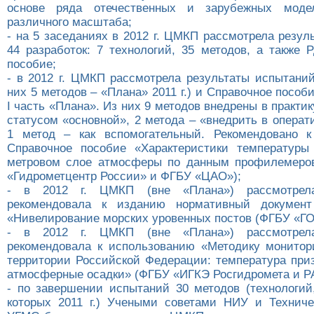
основе ряда отечественных и зарубежных моде
различного масштаба;
- на 5 заседаниях в 2012 г. ЦМКП рассмотрела резу
44 разработок: 7 технологий, 35 методов, а также 
пособие;
- в 2012 г. ЦМКП рассмотрела результаты испытаний
них 5 методов – «Плана» 2011 г.) и Справочное пособ
I часть «Плана». Из них 9 методов внедрены в практику
статусом «основной», 2 метода – «внедрить в операт
1 метод – как вспомогательный. Рекомендовано к
Справочное пособие «Характеристики температуры
метровом слое атмосферы по данным профилемеро
«Гидрометцентр России» и ФГБУ «ЦАО»);
- в 2012 г. ЦМКП (вне «Плана») рассмотрел
рекомендовала к изданию нормативный документ
«Нивелирование морских уровенных постов (ФГБУ «Г
- в 2012 г. ЦМКП (вне «Плана») рассмотрел
рекомендовала к использованию «Методику монитор
территории Российской Федерации: температура приз
атмосферные осадки» (ФГБУ «ИГКЭ Росгидромета и Р
- по завершении испытаний 30 методов (технологий,
которых 2011 г.) Учеными советами НИУ и Технич