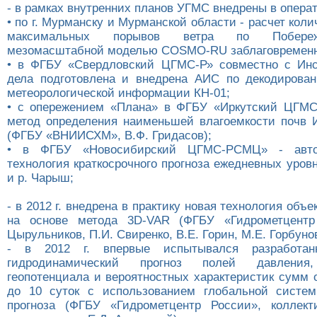
- в рамках внутренних планов УГМС внедрены в опера
• по г. Мурманску и Мурманской области - расчет коли
максимальных порывов ветра по Побере
мезомасштабной моделью COSMO-RU заблаговременно
• в ФГБУ «Свердловский ЦГМС-Р» совместно с Инс
дела подготовлена и внедрена АИС по декодирова
метеорологической информации КН-01;
• с опережением «Плана» в ФГБУ «Иркутский ЦГМС
метод определения наименьшей влагоемкости почв 
(ФГБУ «ВНИИСХМ», В.Ф. Гридасов);
• в ФГБУ «Новосибирский ЦГМС-РСМЦ» - автом
технология краткосрочного прогноза ежедневных уров
и р. Чарыш;
- в 2012 г. внедрена в практику новая технология объе
на основе метода 3D-VAR (ФГБУ «Гидрометцентр
Цырульников, П.И. Свиренко, В.Е. Горин, М.Е. Горбунов
- в 2012 г. впервые испытывался разработа
гидродинамический прогноз полей давления,
геопотенциала и вероятностных характеристик сумм 
до 10 суток с использованием глобальной систем
прогноза (ФГБУ «Гидрометцентр России», коллект