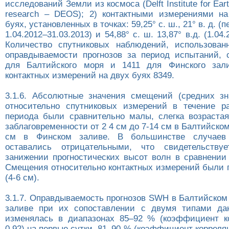
исследований Земли из космоса (Delft Institute for Ear
research – DEOS); 2) контактными измерениями н
буях, установленных в точках: 59,25° с. ш., 21° в. д. 
1.04.2012–31.03.2013) и 54,88° с. ш. 13,87° в.д. (1.04.
Количество спутниковых наблюдений, использован
оправдываемости прогнозов за период испытаний, 
для Балтийского моря и 1411 для Финского зали
контактных измерений на двух буях 8349.
3.1.6. Абсолютные значения смещений (средних з
относительно спутниковых измерений в течение р
периода были сравнительно малы, слегка возраста
заблаговременности от 2 4 см до 7-14 см в Балтийском
см в Финском заливе. В большинстве случаев
оставались отрицательными, что свидетельству
занижении прогностических высот волн в сравнении
Смещения относительно контактных измерений были
(4-6 см).
3.1.7. Оправдываемость прогнозов SWH в Балтийском
заливе при их сопоставлении с двумя типами да
изменялась в диапазонах 85–92 % (коэффициент к
0.92) на первые сутки, 81–90 % (коэффициент корреляц