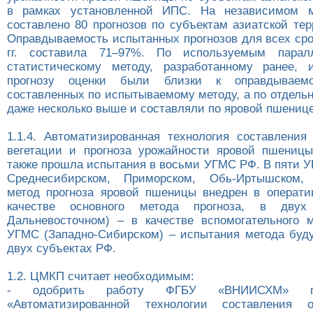
в рамках установленной ИПС. На независимом 
составлено 80 прогнозов по субъектам азиатской те
Оправдываемость испытанных прогнозов для всех сро
гг. составила 71–97%. По используемым парал
статистическому методу, разработанному ранее, 
прогнозу оценки были близки к оправдываемос
составленных по испытываемому методу, а по отдель
даже несколько выше и составляли по яровой пшениц
1.1.4. Автоматизированная технология составления
вегетации и прогноза урожайности яровой пшеницы 
также прошла испытания в восьми УГМС РФ. В пяти У
Среднесибирском, Приморском, Обь-Иртышском, 
метод прогноза яровой пшеницы внедрен в операти
качестве основного метода прогноза, в двух
Дальневосточном) – в качестве вспомогательного 
УГМС (Западно-Сибирском) – испытания метода буд
двух субъектах РФ.
1.2. ЦМКП считает необходимым:
- одобрить работу ФГБУ «ВНИИСХМ» по
«Автоматизированной технологии составления 