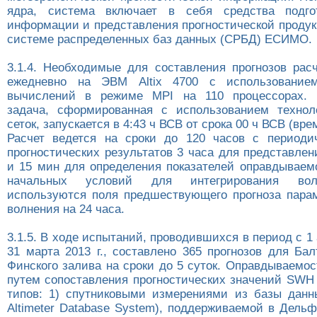
ядра, система включает в себя средства подго
информации и представления прогностической продук
системе распределенных баз данных (СРБД) ЕСИМО.
3.1.4. Необходимые для составления прогнозов рас
ежедневно на ЭВМ Altix 4700 с использование
вычислений в режиме MPI на 110 процессорах. 
задача, сформированная с использованием технол
сеток, запускается в 4:43 ч ВСВ от срока 00 ч ВСВ (вре
Расчет ведется на сроки до 120 часов с периоди
прогностических результатов 3 часа для представле
и 15 мин для определения показателей оправдываемо
начальных условий для интегрирования во
используются поля предшествующего прогноза парам
волнения на 24 часа.
3.1.5. В ходе испытаний, проводившихся в период с 1 а
31 марта 2013 г., составлено 365 прогнозов для Ба
Финского залива на сроки до 5 суток. Оправдываемо
путем сопоставления прогностических значений SWH
типов: 1) спутниковыми измерениями из базы дан
Altimeter Database System), поддерживаемой в Дель