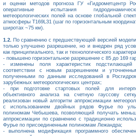
и оценки методов прогноза ГУ «Гидрометцентр Ро
оперативные испытания гидродинамичес
метеорологических полей на основе глобальной спек
атмосферы T169L31 (шаг по горизонтальным координа
широтах ~75 км).
1.2.
По сравнению с предшествующей версией модели 
только улучшено разрешение, но и внедрен ряд усо
как принципиального, так и технологического характера
- повышено горизонтальное разрешение с 85 до 169 га
- изменены поля характеристик подстилающей 
соответствии с новым разрешением и уточненны
полученными по данным исследований в Росгидро
зарубежных метеорологических центрах;
- при подготовке стартовых полей для интерп
объективного анализа на счетную гауссову сетк
реализован новый алгоритм аппроксимации метеорол
с использованием двойных рядов Фурье по уль
полиномам Чебышева, позволяющий получать меньш
аппроксимации по сравнению с традиционно испол
Фурье по присоединенным полиномам Лежандра;
- выполнена модификация программного обеспече