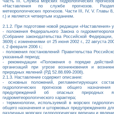
Часть III. Служба морских гидрологических прогнозов»
«Наставления по службе прогнозов. Разд
метеорологических прогнозов. Части III, IV, V. Главы 8,
г.) и является четвертым изданием.
2.1.2. При подготовке новой редакции «Наставления» 
- положения Федерального Закона о гидрометеороло
(Собрание законодательства Российской Федерации, 
3609) с изменениями от 25 июня 2002 г., 22 августа 200
г, 2 февраля 2006 г.;
- положения постановлений Правительства Российск
указанный период;
- рекомендации «Положения о порядке действи
организаций при угрозе возникновения и возникн
природных явлений (РД 52.88.699-2008).
2.1.3. Наставление содержит описание:
- основных положений, регламентирующих соста
гидрологических прогнозов общего назначени
предупреждений об опасных природных я
гидрометеорологического характера;
- терминологии, используемой в морских гидрологич
общего назначения и штормовых предупреждениях для
различных морских гидрологических величин и явлени