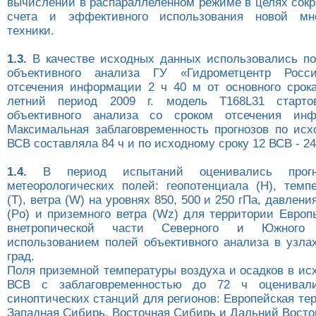
вычислений в распараллеленном режиме в целях сок
счета и эффективного использования новой мно
техники.
1.3.
В качестве исходных данных использовались по
объективного анализа ГУ «Гидрометцентр Росс
отсечения информации 2 ч 40 м от основного срок
летний период 2009 г. модель T168L31 старто
объективного анализа со сроком отсечения ин
Максимальная заблаговременность прогнозов по исх
ВСВ составляла 84 ч и по исходному сроку 12 ВСВ - 24
1.4.
В период испытаний оценивались прогн
метеорологических полей: геопотенциала (H), темп
(T), ветра (W) на уровнях 850, 500 и 250 гПа, давлени
(Po) и приземного ветра (Wz) для территории Европ
внетропической части Северного и Южного
использованием полей объективного анализа в узлах
град.
Поля приземной температуры воздуха и осадков в ис
ВСВ с заблаговременностью до 72 ч оценивал
синоптических станций для регионов: Европейская те
Западная Сибирь, Восточная Сибирь и Дальний Восто