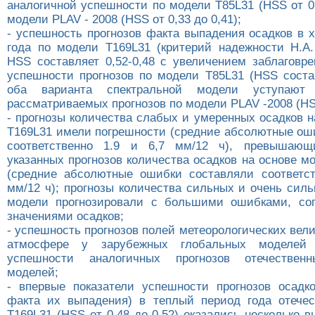
аналогичной успешности по модели T85L31 (HSS от 0,
модели PLAV - 2008 (HSS от 0,33 до 0,41);
- успешность прогнозов факта выпадения осадков в 
года по модели T169L31 (критерий надежности Н.А.
HSS составляет 0,52-0,48 с увеличением заблаговр
успешности прогнозов по модели T85L31 (HSS состав
оба варианта спектральной модели уступают
рассматриваемых прогнозов по модели PLAV -2008 (HSS
- прогнозы количества слабых и умеренных осадков 
T169L31 имели погрешности (средние абсолютные ош
соответственно 1.9 и 6,7 мм/12 ч), превышающ
указанных прогнозов количества осадков на основе 
(средние абсолютные ошибки составляли соответст
мм/12 ч); прогнозы количества сильных и очень сил
модели прогнозировали с большими ошибками, со
значениями осадков;
- успешность прогнозов полей метеорологических вел
атмосфере у зарубежных глобальных моделей
успешности аналогичных прогнозов отечествен
моделей;
- впервые показатели успешности прогнозов осадко
факта их выпадения) в теплый период года отече
T169L31 (HSS от 0,48 до 0,52) оказались несколько 