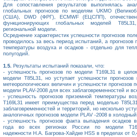
Для сопоставления результатов выполнялась анал
глобальных прогнозов по моделям UKMO (Великоб
(США), DWD (ФРГ), ECMWF (ЕЦСПП), отечествен
функционирующих глобальных моделей T85L31
региональной модели.
Осреднение характеристик успешности прогнозов пол
проводилось за весь период испытаний, а прогнозов
температуры воздуха и осадков - отдельно для тепл
полугодий.
1.5.
Результаты испытаний показали, что:
- успешность прогнозов по модели Т169L31 в цел
модели Т85L31, но уступает успешности прогнозов
метеорологических величин и успешности прогнозов 
модели PLAV-2008 для всех заблаговременностей и вс
- успешность прогнозов приземной температуры во
T169L31 имеет преимущества перед моделью T85L3
заблаговременностей и территорий, но несколько уст
аналогичных прогнозов модели PLAV -2008 в холодный
- успешность прогнозов факта выпадения осадков 
года во всех регионах России по модели T169
надежности Н.А. Багрова-Хайдке HSS в пределах от 0,