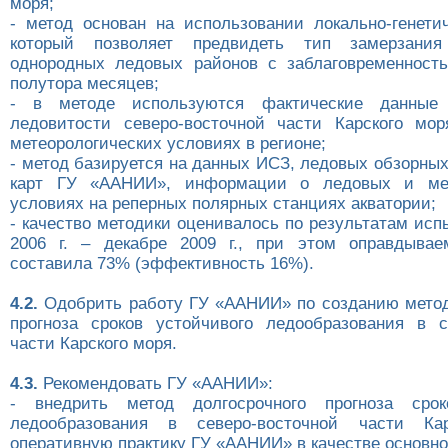
моря;
- метод основан на использовании локально-генетич
который позволяет предвидеть тип замерзания
однородных ледовых районов с заблаговременност
полутора месяцев;
- в методе используются фактические данные 
ледовитости северо-восточной части Карского мо
метеорологических условиях в регионе;
- метод базируется на данных ИСЗ, ледовых обзорны
карт ГУ «ААНИИ», информации о ледовых и мет
условиях на реперных полярных станциях акватории;
- качество методики оценивалось по результатам исп
2006 г. – декабре 2009 г., при этом оправдывае
составила 73% (эффективность 16%).
4.2.
Одобрить работу ГУ «ААНИИ» по созданию метод
прогноза сроков устойчивого ледообразования в с
части Карского моря.
4.3.
Рекомендовать ГУ «ААНИИ»:
- внедрить метод долгосрочного прогноза срок
ледообразования в северо-восточной части Ка
оперативную практику ГУ «ААНИИ» в качестве основно