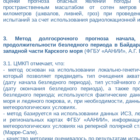
оценки прогноза опасных явлений погоды 
пространственным масштабом от сотен метров 
километров (шквалов, ливней, гроз) при проведе
испытаний за счет использования радиолокационной 
3. Метод долгосрочного прогноза начала,
продолжительности безледного периода в Байдара
западной части Карского моря
(ФГБУ «ААНИИ», А.Г. Е
3.1. ЦМКП отмечает, что:
- метод основан на использовании локально-генетич
который позволяет предвидеть тип очищения аква
(дату начала безледного периода), тип устойчивого
(дату окончания безледного периода), а также пр
безледного периода; используются фактические дан
моря и ледяного покрова, и, при необходимости, дан
метеорологических условиях.
- метод базируется на использовании данных ИСЗ, л
и региональных картах ФГБУ «ААНИИ», информац
метеорологических условиях на реперной полярной с
(Марре-Сале).
- качество методики оценивалось по результатам исп