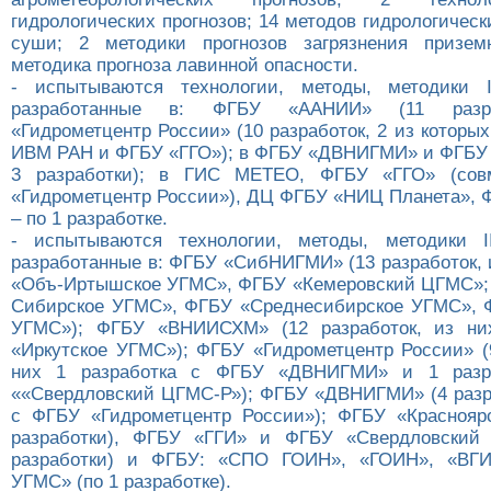
гидрологических прогнозов; 14 методов гидрологическ
суши; 2 методики прогнозов загрязнения призем
методика прогноза лавинной опасности.
- испытываются технологии, методы, методики 
разработанные в: ФГБУ «ААНИИ» (11 разра
«Гидрометцентр России» (10 разработок, 2 из которых
ИВМ РАН и ФГБУ «ГГО»); в ФГБУ «ДВНИГМИ» и ФГБУ
3 разработки); в ГИС МЕТЕО, ФГБУ «ГГО» (сов
«Гидрометцентр России»), ДЦ ФГБУ «НИЦ Планета»,
– по 1 разработке.
- испытываются технологии, методы, методики I
разработанные в: ФГБУ «СибНИГМИ» (13 разработок, 
«Объ-Иртышское УГМС», ФГБУ «Кемеровский ЦГМС»;
Сибирское УГМС», ФГБУ «Среднесибирское УГМС», 
УГМС»); ФГБУ «ВНИИСХМ» (12 разработок, из н
«Иркутское УГМС»); ФГБУ «Гидрометцентр России» (9
них 1 разработка с ФГБУ «ДВНИГМИ» и 1 разр
««Свердловский ЦГМС-Р»); ФГБУ «ДВНИГМИ» (4 разра
с ФГБУ «Гидрометцентр России»); ФГБУ «Краснояр
разработки), ФГБУ «ГГИ» и ФГБУ «Свердловский
разработки) и ФГБУ: «СПО ГОИН», «ГОИН», «ВГИ
УГМС» (по 1 разработке).