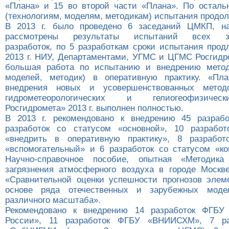
«Плана» и 15 во второй части «Плана». По остал
(технологиям, моделям, методикам) испытания продо
В 2013 г. было проведено 6 заседаний ЦМКП, н
рассмотрены результаты испытаний всех за
разработок, по 5 разработкам сроки испытания прод
2013 г. НИУ, Департаментами, УГМС и ЦГМС Росгидр
большая работа по испытанию и внедрению методо
моделей, методик) в оперативную практику. «Пл
внедрения новых и усовершенствованных методо
гидрометеорологических и гелиогеофизичес
Росгидромета» 2013 г. выполнен полностью.
В 2013 г. рекомендовано к внедрению 45 разрабо
разработок со статусом «основной», 10 разработ
«внедрить в оперативную практику», 8 разработ
«вспомогательный» и 6 разработок со статусом «ко
Научно-справочное пособие, опытная «Методика
загрязнения атмосферного воздуха в городе Москв
«Сравнительной оценки успешности прогнозов элем
основе ряда отечественных и зарубежных моде
различного масштаба».
Рекомендовано к внедрению 14 разработок ФГБУ 
России», 11 разработок ФГБУ «ВНИИСХМ», 7 ра