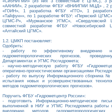
«СибНИГМИ» (из них 3 совместные с ЦГМС), 3 р
«ААНИИ», 2 разработки ФГБУ «ВНИИГМИ МЦД» , 2 р
«ГОИН», 1 разработка ФГБУ «ГГО», 1 разрабо
«Тайфун»», по 1 разработке ФГБУ: «Пермский ЦГМС»
ЦГМС-Р», «Мурманское УГМС», «Свердловский 
совместной разработке ФГБУ «Новосибирский
«Алтайский ЦГМС».
1.2. ЦМКП постановляет:
Одобрить:
- работу по эффективному внедрению н
гидрометеорологических прогнозов, прове
Департаментах и УГМС Росгидромета;
- научно-методическую работу ФГБУ «Гидрометц
оперативно-прогностическими организациями Росгидр
- работу по выпуску Информационного сборника №
испытания новых и усовершенствованных техноло
методов гидрометеорологических прогнозов».
Поручить ФГБУ «Гидрометцентр России»:
- подготовить Информационно-методическое пис
выполненной в НИУ и УГМС Росгидромета работы 
внедрению методов гидрометеорологических