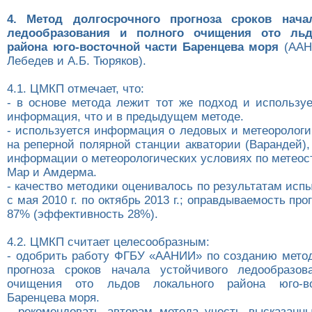
4. Метод долгосрочного прогноза сроков нача
ледообразования и полного очищения ото льд
района юго-восточной части Баренцева моря
(ААНИ
Лебедев и А.Б. Тюряков).
4.1. ЦМКП отмечает, что:
- в основе метода лежит тот же подход и используе
информация, что и в предыдущем методе.
- используется информация о ледовых и метеорологи
на реперной полярной станции акватории (Варандей)
информации о метеорологических условиях по метеос
Мар и Амдерма.
- качество методики оценивалось по результатам исп
с мая 2010 г. по октябрь 2013 г.; оправдываемость про
87% (эффективность 28%).
4.2. ЦМКП считает целесообразным:
- одобрить работу ФГБУ «ААНИИ» по созданию метод
прогноза сроков начала устойчивого ледообразов
очищения ото льдов локального района юго-во
Баренцева моря.
- рекомендовать авторам метода учесть высказанн