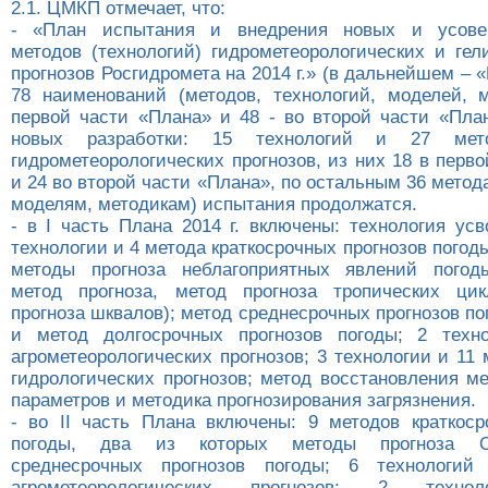
2.1. ЦМКП отмечает, что:
- «План испытания и внедрения новых и усове
методов (технологий) гидрометеорологических и гел
прогнозов Росгидромета на 2014 г.» (в дальнейшем – 
78 наименований (методов, технологий, моделей, м
первой части «Плана» и 48 - во второй части «План
новых разработки: 15 технологий и 27 мето
гидрометеорологических прогнозов, из них 18 в перв
и 24 во второй части «Плана», по остальным 36 метод
моделям, методикам) испытания продолжатся.
- в I часть Плана 2014 г. включены: технология ус
технологии и 4 метода краткосрочных прогнозов погоды
методы прогноза неблагоприятных явлений погод
метод прогноза, метод прогноза тропических ци
прогноза шквалов); метод среднесрочных прогнозов по
и метод долгосрочных прогнозов погоды; 2 техн
агрометеорологических прогнозов; 3 технологии и 11
гидрологических прогнозов; метод восстановления м
параметров и методика прогнозирования загрязнения.
- во II часть Плана включены: 9 методов краткоср
погоды, два из которых методы прогноза О
среднесрочных прогнозов погоды; 6 технологи
агрометеорологических прогнозов; 2 техно