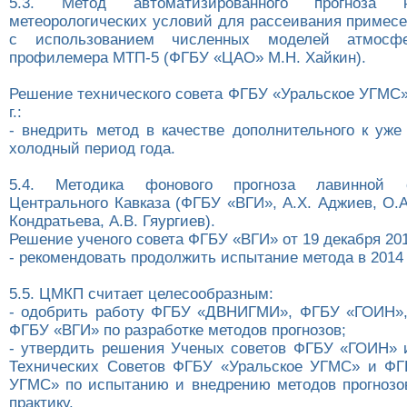
5.3. Метод автоматизированного прогноза не
метеорологических условий для рассеивания примесе
с использованием численных моделей атмос
профилемера МТП-5 (ФГБУ «ЦАО» М.Н. Хайкин).
Решение технического совета ФГБУ «Уральское УГМС»
г.:
- внедрить метод в качестве дополнительного к уж
холодный период года.
5.4. Методика фонового прогноза лавинной 
Центрального Кавказа (ФГБУ «ВГИ», А.Х. Аджиев, О.А
Кондратьева, А.В. Гяургиев).
Решение ученого совета ФГБУ «ВГИ» от 19 декабря 2013
- рекомендовать продолжить испытание метода в 2014 
5.5. ЦМКП считает целесообразным:
- одобрить работу ФГБУ «ДВНИГМИ», ФГБУ «ГОИН»
ФГБУ «ВГИ» по разработке методов прогнозов;
- утвердить решения Ученых советов ФГБУ «ГОИН»
Технических Советов ФГБУ «Уральское УГМС» и ФГ
УГМС» по испытанию и внедрению методов прогнозо
практику.