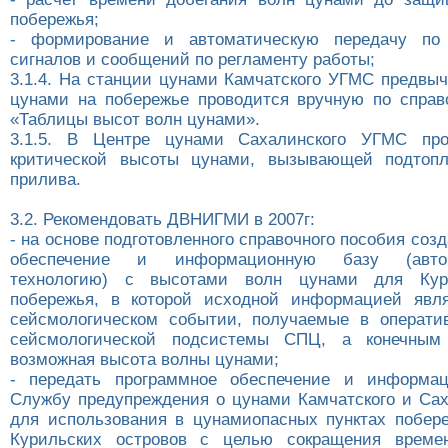
побережья;
- формирование и автоматическую передачу по
сигналов и сообщений по регламенту работы;
3.1.4. На станции цунами Камчатского УГМС предвы
цунами на побережье проводится вручную по спра
«Таблицы высот волн цунами».
3.1.5. В Центре цунами Сахалинского УГМС про
критической высоты цунами, вызывающей подтопл
прилива.
3.2. Рекомендовать ДВНИГМИ в 2007г:
- на основе подготовленного справочного пособия соз
обеспечение и информационную базу (автом
технологию) с высотами волн цунами для Кури
побережья, в которой исходной информацией явл
сейсмологическом событии, получаемые в операти
сейсмологической подсистемы СПЦ, а конечным
возможная высота волны цунами;
- передать программное обеспечение и информа
Службу предупреждения о цунами Камчатского и Са
для использования в цунамиопасных пунктах побер
Курильских островов с целью сокращения време