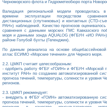
Черноморского флота и Гидрометеобюро порта Новоро
Валидация региональной модели проводилась в
времени эксплуатации посредством сравне
дистанционных (спутниковых) и контактных (CTD-с
РАН») наблюдений. Качество прогнозов оценивалось
сравнения с данными морских ГМС Кавказского по
моря и данными зонда AQUALOG (ФГБУН «ИО РАН»),
районе Голубой бухты (Геленджик).
По данным реанализа на основе общебассейновой
атлас ЕСИМО «Морские течения» для Черного моря.
2.2. ЦМКП считает целесообразным:
- одобрить работу ФГБУ «ГОИН» и ФГБУН «Морской 
институт РАН» по созданию автоматизированной сис
прогноза течений, температуры, солености и уровня Че
регионов.
2.3. ЦМКП рекомендует:
- внедрить в ФГБУ «ГОИН» автоматизированную сис
прогноза течений, температуры, солености и уровня Че
регионов в качестве консультативного мет