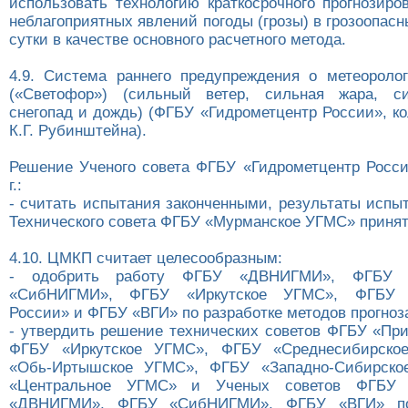
использовать технологию краткосрочного прогнозиро
неблагоприятных явлений погоды (грозы) в грозоопасн
сутки в качестве основного расчетного метода.
4.9. Система раннего предупреждения о метеоролог
(«Светофор») (сильный ветер, сильная жара, с
снегопад и дождь) (ФГБУ «Гидрометцентр России», ко
К.Г. Рубинштейна).
Решение Ученого совета ФГБУ «Гидрометцентр России
г.:
- считать испытания законченными, результаты испы
Технического совета ФГБУ «Мурманское УГМС» принят
4.10. ЦМКП считает целесообразным:
- одобрить работу ФГБУ «ДВНИГМИ», ФГБУ 
«СибНИГМИ», ФГБУ «Иркутское УГМС», ФГБУ «
России» и ФГБУ «ВГИ» по разработке методов прогноз
- утвердить решение технических советов ФГБУ «Пр
ФГБУ «Иркутское УГМС», ФГБУ «Среднесибирско
«Обь-Иртышское УГМС», ФГБУ «Западно-Сибирск
«Центральное УГМС» и Ученых советов ФГБУ
«ДВНИГМИ», ФГБУ «СибНИГМИ», ФГБУ «ВГИ» п