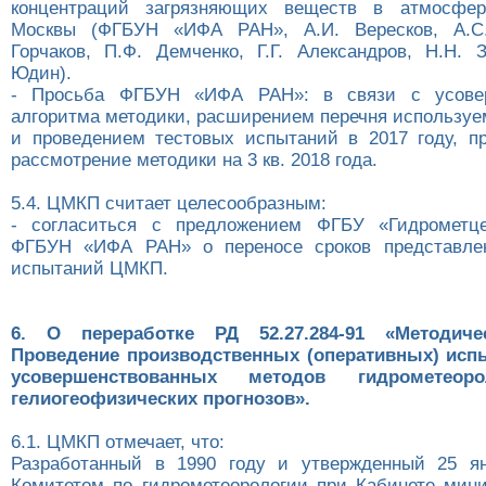
концентраций загрязняющих веществ в атмосфер
Москвы (ФГБУН «ИФА РАН», А.И. Вересков, А.С. 
Горчаков, П.Ф. Демченко, Г.Г. Александров, Н.Н. 
Юдин).
- Просьба ФГБУН «ИФА РАН»: в связи с усовер
алгоритма методики, расширением перечня используе
и проведением тестовых испытаний в 2017 году, п
рассмотрение методики на 3 кв. 2018 года.
5.4. ЦМКП считает целесообразным:
- согласиться с предложением ФГБУ «Гидрометц
ФГБУН «ИФА РАН» о переносе сроков представлен
испытаний ЦМКП.
6. О переработке РД 52.27.284-91 «Методичес
Проведение производственных (оперативных) исп
усовершенствованных методов гидрометеор
гелиогеофизических прогнозов».
6.1. ЦМКП отмечает, что:
Разработанный в 1990 году и утвержденный 25 ян
Комитетом по гидрометеорологии при Кабинете ми