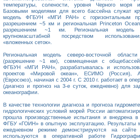
температуры, солености, уровня Черного моря и
Базовыми моделями для всего бассейна служат кр
модель ФГБУН «МГИ РАН» с горизонтальным про
разрешением ~5 км и региональная Princeton Ocea
разрешением ~1 км. Региональная модель
крупномасштабной посредством использован
«вложенных сеток».
Региональная модель северо-восточной област
(разрешение ~1 км), совмещенная с общебассе
ФГБУН «МГИ РАН», разрабатывалась и использов
проектов «Мировой океан», ЕСИМО (Россия),
(Евросоюз), начиная с 2004 г. С 2010 г. работает в оп
(диагноз и прогноз на 3-е суток, ежедневно) для з
океанографии.
В качестве технологии диагноза и прогноза гидромет
гидрологических условий морей России автоматизир
прошла производственные испытания и внедрена 
ФГБУ «ГОИН» в опытную эксплуатацию. Результаты 
ежедневном режиме демонстрируются на сайте
используются в оперативной работе Гидрограф