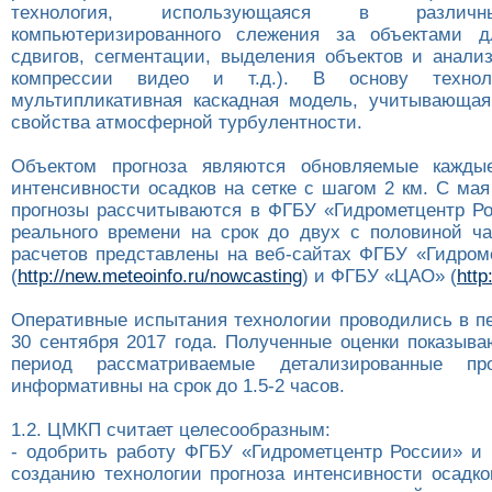
технология, использующаяся в различн
компьютеризированного слежения за объектами д
сдвигов, сегментации, выделения объектов и анализ
компрессии видео и т.д.). В основу технол
мультипликативная каскадная модель, учитывающая
свойства атмосферной турбулентности.
Объектом прогноза являются обновляемые кажд
интенсивности осадков на сетке с шагом 2 км. С мая
прогнозы рассчитываются в ФГБУ «Гидрометцентр Р
реального времени на срок до двух с половиной ча
расчетов представлены на веб-сайтах ФГБУ «Гидром
(
http://new.meteoinfo.ru/nowcasting
) и ФГБУ «ЦАО» (
http
Оперативные испытания технологии проводились в пе
30 сентября 2017 года. Полученные оценки показыва
период рассматриваемые детализированные про
информативны на срок до 1.5-2 часов.
1.2. ЦМКП считает целесообразным:
- одобрить работу ФГБУ «Гидрометцентр России» 
созданию технологии прогноза интенсивности осадко