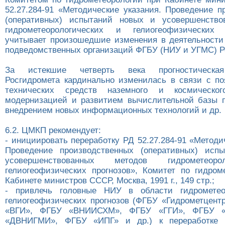
52.27.284-91 «Методические указания. Проведение п
(оперативных) испытаний новых и усовершенство
гидрометеорологических и гелиогеофизических
учитывает произошедшие изменения в деятельности
подведомственных организаций ФГБУ (НИУ и УГМС) Р
За истекшие четверть века прогностическая
Росгидромета кардинально изменилась в связи с п
технических средств наземного и космическог
модернизацией и развитием вычислительной базы п
внедрением новых информационных технологий и др.
6.2. ЦМКП рекомендует:
- инициировать переработку РД 52.27.284-91 «Методи
Проведение производственных (оперативных) исп
усовершенствованных методов гидрометеор
гелиогеофизических прогнозов», Комитет по гидром
Кабинете министров СССР, Москва, 1991 г., 149 стр.;
- привлечь головные НИУ в области гидрометео
гелиогеофизических прогнозов (ФГБУ «Гидрометцент
«ВГИ», ФГБУ «ВНИИСХМ», ФГБУ «ГГИ», ФГБУ 
«ДВНИГМИ», ФГБУ «ИПГ» и др.) к переработке Р