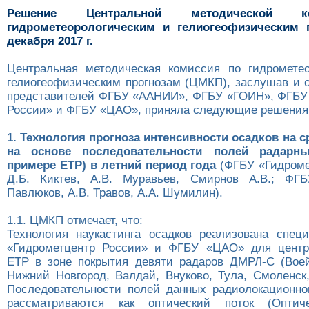
Решение Центральной методической 
гидрометеорологическим и гелиогеофизическим 
декабря 2017 г.
Центральная методическая комиссия по гидромете
гелиогеофизическим прогнозам (ЦМКП), заслушав и 
представителей ФГБУ «ААНИИ», ФГБУ «ГОИН», ФГБУ
России» и ФГБУ «ЦАО», приняла следующие решения
1. Технология прогноза интенсивности осадков на с
на основе последовательности полей радарн
примере ЕТР) в летний период года
(ФГБУ «Гидроме
Д.Б. Киктев, А.В. Муравьев, Смирнов А.В.; Ф
Павлюков, А.В. Травов, А.А. Шумилин).
1.1. ЦМКП отмечает, что:
Технология наукастинга осадков реализована спе
«Гидрометцентр России» и ФГБУ «ЦАО» для центра
ЕТР в зоне покрытия девяти радаров ДМРЛ-С (Воей
Нижний Новгород, Валдай, Внуково, Тула, Смоленск,
Последовательности полей данных радиолокационно
рассматриваются как оптический поток (Оптич