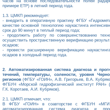
часов на основе последовательности полей радар
примере ЕТР) в летний период года.
1.3. ЦМКП рекомендует:
- внедрить в оперативную практику ФГБУ «Гидромет
качестве основной технологию наукастинга интенсив
срок до 90 минут в теплый период года;
- продолжить работу по совершенствованию техно
осуществить пространственную верификацию результа
осадков;
- провести расширенную верификацию наукастинга
осадков в холодный период года.
2. Автоматизированная система диагноза и прогн
течений, температуры, солености, уровня Черн
регионов
(ФГБУ «ГОИН», А.В. Григорьев, В.А. Кубряко
ФГБУН «Морской гидрофизический институт РАН» (г
Г.К. Коротаев, А.И. Кубряков).
2.1. ЦМКП отмечает, что:
В ФГБУ «ГОИН» в соавторстве с ФГБУН «МГИ
автоматизированная система диагноза и прог