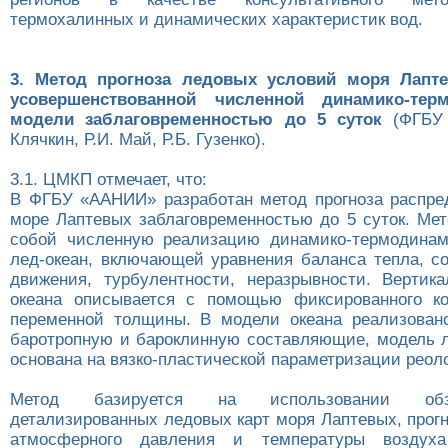
термохалинных и динамических характеристик вод.
3. Метод прогноза ледовых условий моря Лапт
усовершенствованной численной динамико-терм
модели заблаговременностью до 5 суток
(ФГБУ 
Клячкин, Р.И. Май, Р.Б. Гузенко).
3.1. ЦМКП отмечает, что:
В ФГБУ «ААНИИ» разработан метод прогноза распре
море Лаптевых заблаговременностью до 5 суток. Мет
собой численную реализацию динамико-термодинам
лед-океан, включающей уравнения баланса тепла, со
движения, турбулентности, неразрывности. Вертика
океана описывается с помощью фиксированного ко
переменной толщины. В модели океана реализован
баротропную и бароклинную составляющие, модель л
основана на вязко-пластической параметризации реол
Метод базируется на использовании об
детализированных ледовых карт моря Лаптевых, прог
атмосферного давления и температуры воздуха