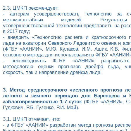
2.3. ЦМКП рекомендует:
- авторам усовершенствовать технологию за с
мезомасштабных моделей. Результат
усовершенствованной технологии представить на ра
в 2017 году;
- внедрить «Технологию расчета и краткосрочного 
льда на акватории Северного Ледовитого океана и ар
(ФГБУ «ААНИИ», М.Ю. Кулаков, И.М. Ашик. К.В. Филь
основного метода для использования в ФГБУ «ААНИИ»
- рекомендовать ФГБУ «ААНИИ» разработат
методологию оценки прогнозов дрейфа льда, у
скорость, так и направление дрейфа льда.
3. Метод среднесрочного численного прогноза л
летнего и зимнего периодов для Баренцева и 
заблаговременностью 1-7 суток
(ФГБУ «ААНИИ», С.В
Гудкович, Р.Б. Гузенко, Р.И. Май).
3.1. ЦМКП отмечает, что:
- в ФГБУ «ААНИИ» разработан метод прогноза распре
Баренцевом и Карском морях заблаговременностью 1-7