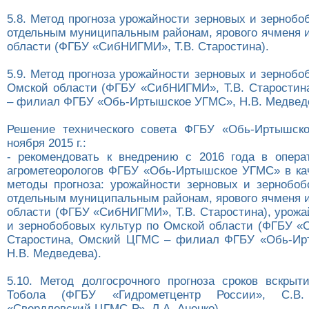
5.8. Метод прогноза урожайности зерновых и зернобо
отдельным муниципальным районам, ярового ячменя и
области (ФГБУ «СибНИГМИ», Т.В. Старостина).
5.9. Метод прогноза урожайности зерновых и зернобо
Омской области (ФГБУ «СибНИГМИ», Т.В. Старости
– филиал ФГБУ «Обь-Иртышское УГМС», Н.В. Медведе
Решение технического совета ФГБУ «Обь-Иртышск
ноября 2015 г.:
- рекомендовать к внедрению с 2016 года в опера
агрометеорологов ФГБУ «Обь-Иртышское УГМС» в ка
методы прогноза: урожайности зерновых и зернобоб
отдельным муниципальным районам, ярового ячменя и
области (ФГБУ «СибНИГМИ», Т.В. Старостина), урожа
и зернобобовых культур по Омской области (ФГБУ «
Старостина, Омский ЦГМС – филиал ФГБУ «Обь-Ир
Н.В. Медведева).
5.10. Метод долгосрочного прогноза сроков вскрыт
Тобола (ФГБУ «Гидрометцентр России», С.
«Свердловский ЦГМС-Р», Л.А. Аненко).