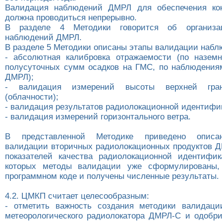
Валидация наблюдений ДМРЛ для обеспечения кон
должна проводиться непрерывно.
В разделе 4 Методики говорится об организа
наблюдений ДМРЛ.
В разделе 5 Методики описаны этапы валидации наб
- абсолютная калибровка отражаемости (по назем
полусуточных сумм осадков на ГМС, по наблюдения
ДМРЛ);
- валидация измерений высоты верхней гра
(облачности);
- валидация результатов радиолокационной идентиф
- валидация измерений горизонтального ветра.
В представленной Методике приведено описа
валидации вторичных радиолокационных продуктов 
показателей качества радиолокационной идентифи
которых методы валидации уже сформулированы,
программном коде и получены численные результаты.
4.2. ЦМКП считает целесообразным:
- отметить важность создания методики валидаци
метеорологического радиолокатора ДМРЛ-С и одобр