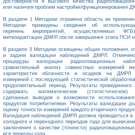
достоверности и высокого качества радиолокацио
или наличия проблем настройки/функционирования Д
В разделе 1 Методики отражена область ее применен
Методики приведены сведения об использующи
перечень мероприятий, осуществляемых Ф
метеоадаптации ДМРЛ после завершения этапа ПСИ 
В разделе 3 Методики освещены общие положения, 
и задачи валидации наблюдений ДМРЛ. Отмечено
процедуры валидации радиолокационных наб
сравнительный анализ совместных измерений мет
характеристик облачности и осадков на ДМРЛ 
измерений с последующей статистической обработкой
продолжительный период. Результаты проведенного
содержать математическое (статистическое) д
сделанных выводов о возможности использования
продуктов потребителями. Результаты валидации д
оценку точности измерений каждого вторичного продук
Валидация наблюдений ДМРЛ должна проводиться в т
холодного и переходного периодов года для вынесен
заключения о качестве (точности) радиолокационны
все периоды года.