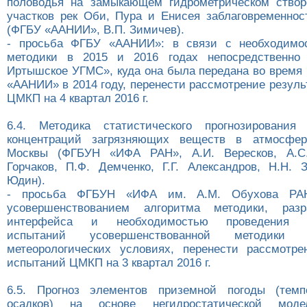
половодья на замыкающем гидрометрическом створ
участков рек Оби, Пура и Енисея заблаговременнос
(ФГБУ «ААНИИ», В.П. Зимичев).
- просьба ФГБУ «ААНИИ»: в связи с необходимо
методики в 2015 и 2016 годах непосредственн
Иртышское УГМС», куда она была передана во время
«ААНИИ» в 2014 году, перенести рассмотрение резул
ЦМКП на 4 квартал 2016 г.
6.4. Методика статистического прогнозирования 
концентраций загрязняющих веществ в атмосфер
Москвы (ФГБУН «ИФА РАН», А.И. Вересков, А.С. 
Горчаков, П.Ф. Демченко, Г.Г. Александров, Н.Н. 
Юдин).
- просьба ФГБУН «ИФА им. А.М. Обухова РА
усовершенствованием алгоритма методики, разр
интерфейса и необходимостью проведения д
испытаний усовершенствованной методики
метеорологических условиях, перенести рассмотре
испытаний ЦМКП на 3 квартал 2016 г.
6.5. Прогноз элементов приземной погоды (темпе
осадков) на основе негидростатической мод