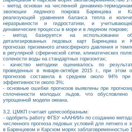
- метод основан на численной динамико-термодина
эволюции ледяного покрова Баренцева и Ка
реализующей уравнения баланса тепла и количе
неразрывности и гидростатики, и учитывающ
динамические процессы в море и в ледяном покрове;
- метод базируется на использовании об
детализированных ледовых карт Баренцева и К
прогнозах приземного атмосферного давления и темп
в регулярной сферической сетке, климатических пол
солености воды на стандартных горизонтах;
- качество методики оценивалось по результа
проведенных в январе-октябре 2015 г., при этом 
прогнозов составила в среднем около 94% при
эффективности около 3%;
- основные ошибки прогнозов выявлены при прогнози
сплоченности молодых льдов, что обусловлено 
упрощенной модели океана.
3.2. ЦМКП считает целесообразным:
- одобрить работу ФГБУ «ААНИИ» по созданию метода
численного прогноза ледовых условий для летнего и 
в Баренцевом и Карском морях заблаговременностью 1