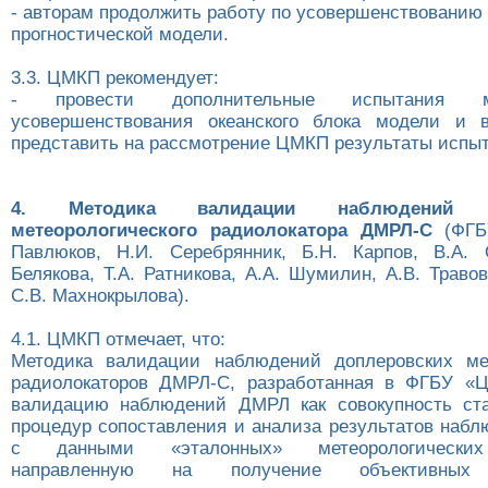
- авторам продолжить работу по усовершенствованию 
прогностической модели.
3.3. ЦМКП рекомендует:
- провести дополнительные испытания 
усовершенствования океанского блока модели и в
представить на рассмотрение ЦМКП результаты испы
4. Методика валидации наблюдений до
метеорологического радиолокатора ДМРЛ-С
(ФГБ
Павлюков, Н.И. Серебрянник, Б.Н. Карпов, В.А. 
Белякова, Т.А. Ратникова, А.А. Шумилин, А.В. Травов
С.В. Махнокрылова).
4.1. ЦМКП отмечает, что:
Методика валидации наблюдений доплеровских мет
радиолокаторов ДМРЛ-С, разработанная в ФГБУ «Ц
валидацию наблюдений ДМРЛ как совокупность ста
процедур сопоставления и анализа результатов наб
с данными «эталонных» метеорологических
направленную на получение объективных д