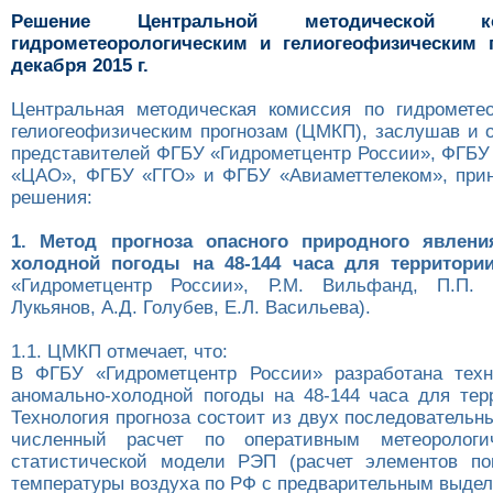
Решение Центральной методической 
гидрометеорологическим и гелиогеофизическим 
декабря 2015 г.
Центральная методическая комиссия по гидромете
гелиогеофизическим прогнозам (ЦМКП), заслушав и 
представителей ФГБУ «Гидрометцентр России», ФГБ
«ЦАО», ФГБУ «ГГО» и ФГБУ «Авиаметтелеком», при
решения:
1. Метод прогноза опасного природного явлен
холодной погоды на 48-144 часа для территори
«Гидрометцентр России», Р.М. Вильфанд, П.П. 
Лукьянов, А.Д. Голубев, Е.Л. Васильева).
1.1. ЦМКП отмечает, что:
В ФГБУ «Гидрометцентр России» разработана техн
аномально-холодной погоды на 48-144 часа для тер
Технология прогноза состоит из двух последовательны
численный расчет по оперативным метеорологи
статистической модели РЭП (расчет элементов по
температуры воздуха по РФ с предварительным выдел