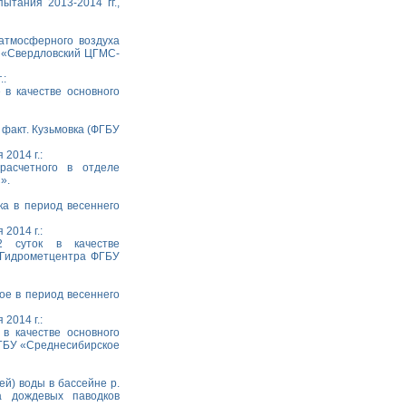
ытания 2013-2014 гг.,
 атмосферного воздуха
У «Свердловский ЦГМС-
.:
 в качестве основного
 факт. Кузьмовка (ФГБУ
2014 г.:
расчетного в отделе
».
ка в период весеннего
2014 г.:
2 суток в качестве
в Гидрометцентра ФГБУ
кое в период весеннего
2014 г.:
 в качестве основного
ФГБУ «Среднесибирское
ей) воды в бассейне р.
а дождевых паводков