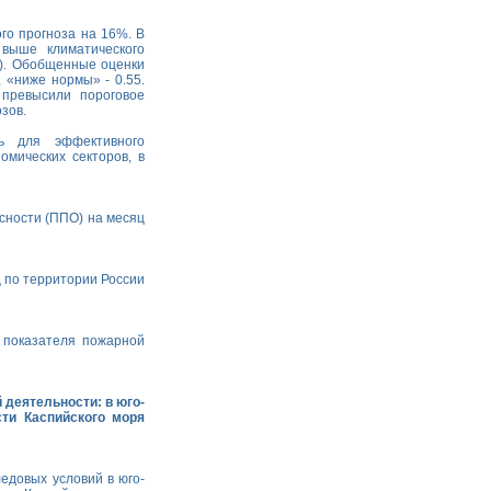
го прогноза на 16%. В
выше климатического
). Обобщенные оценки
 «ниже нормы» - 0.55.
 превысили пороговое
зов.
ь для эффективного
омических секторов, в
сности (ППО) на месяц
ц по территории России
 показателя пожарной
 деятельности: в юго-
сти Каспийского моря
едовых условий в юго-