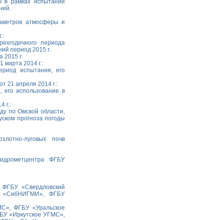
ч в рамках испытаний
ний.
раметров атмосферы и
.:
рехгодичного периода
ий период 2015 г.
 2015 г.
марта 2014 г.:
ериод испытания, его
21 апреля 2014 г.:
, его использование в
 г.:
оду по Омской области,
уском прогноза погоды
злотно-луговых почв
Гидрометцентра ФГБУ
 ФГБУ «Свердловский
У «СибНИГМИ», ФГБУ
МС», ФГБУ «Уральское
БУ «Иркутское УГМС»,