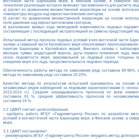
восточной части Баренцева моря, в Финском заливе, в северной час
технология реализации которого включает три компонента для расчета ле
а) расчет по уравнениям множественной корреляции на основе использ
температуры воздуха над евроатлантическим сектором;
б) расчет по уравнениям множественной корреляции на основе использ
поля давления над евроатлантическим сектором;
в) разложение кривых хода межгодовой изменчивости ледовых парамет
составляющие с последующей экстраполяцией их сумм на предстоящий ле
Испытанный метод прогноза ледовых условий в юго-восточной части Баре
заливе, в северной части Каспийского моря обеспечивает прогнозирование
пунктам Баренцева и Каспийского морей, Финского залива с заблаговр
месяцев: суммы градусодней мороза, даты первого появления льда, ма
сезон ледовитости моря, максимальной за ледовый сезон толщины п
очищения моря ото льда, продолжительности ледового периода.
Обеспеченность работы метода по зависимому ряду составила 89-96%, 
метода по зависимому ряду составила 19-25%.
Качество метода по результатам испытаний оценивалось на основе 
независимых рядов наблюдений за ледовыми характеристиками (с сезона 2
2013-2014 гг.). Средняя оправдываемость прогнозов по всем элеме
составила 93 %, средняя эффективность прогнозов по независимому
составила 24 %.
3.2. ЦМКП считает целесообразным:
- одобрить работу ФГБУ «Гидрометцентр России» по разработке мет
условий в юго-восточной части Баренцева моря, в Финском заливе, в севе
моря.
3.3. ЦМКП постановляет:
- рекомендовать ФГБУ «Гидрометцентр России» внедрить метод долгосроч