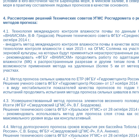
условий в юго-восточной части Баренцева моря, в Финском заливе, в севе
моря в практику составления ледовых прогнозов в качестве основного.
4. Рассмотрение решений Технических советов УГМС Росгидромета о р
методов прогноза:
4.1. Технология междекадного контроля влажности почвы по данным
«ВНИИСХМ», В.Ф. Гридасов). Решение технического совета ФГБУ «Средне
октября 2014 г.:
- внедрить метод междекадного контроля влажности почвы в качестве всп
технологии контроля влажности с мая 2015 г. на ОГМС Солянка на участ
зерновой культуры, на которых будут применяться нераспространенные разр
- рекомендовать «ФГБУ «ВНИИСХМ» продолжить работу по адаптации 
влажности (МК) к распространенным разрезам и другим типам почв. 
возможности применения метода на удаленных (более 5 км от метеор
участках.
4.2. Метод прогноза сильных шквалов по ЕТР (ФГБУ «Гидрометцентр России»
Решение ученого совета ФГБУ «Гидрометцентр России» от 17 ноября 2014 г
- в виду нестабильности показателей качества прогнозов по годам т
испытаний продолжить испытания метода прогноза сильных шквалов в летн
4.3. Усовершенствованный метод прогноза элементов весеннего полово
Исети (ФГБУ «Свердловский ЦГМС-Р», В.Г. Бордокова).
Решение технического совета ФГБУ «Уральское УГМС» от 28 октября 2014 г
- рекомендовать использовать метод для прогноза слоя стока как ос
максимального уровня воды как консультативный.
4.4. Метод долгосрочного прогноза сроков вскрытия рек бассейна Тобола
России», С.В. Борщ; ФГБУ «Свердловский ЦГМС-Р», Л.А. Аненко).
Решение технического совета ФГБУ «Уральское УГМС» от 28 октября 2014 г