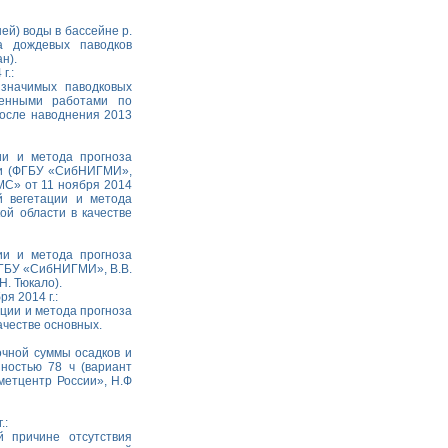
ей) воды в бассейне р.
а дождевых паводков
н).
г.:
 значимых паводковых
ренными работами по
после наводнения 2013
ии и метода прогноза
ти (ФГБУ «СибНИГМИ»,
МС» от 11 ноября 2014
й вегетации и метода
ой области в качестве
ии и метода прогноза
ФГБУ «СибНИГМИ», В.В.
. Тюкало).
я 2014 г.:
ации и метода прогноза
ачестве основных.
очной суммы осадков и
ностью 78 ч (вариант
етцентр России», Н.Ф
.:
 причине отсутствия