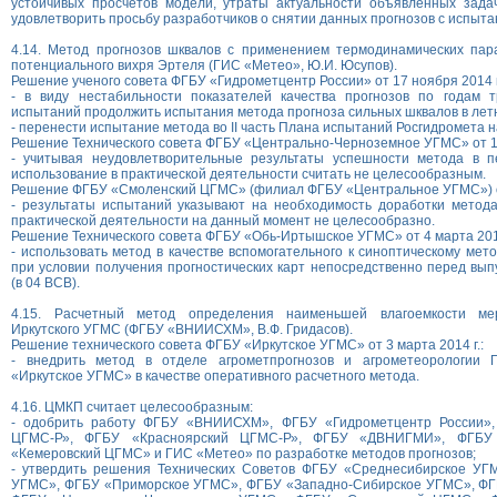
устойчивых просчетов модели, утраты актуальности объявленных зада
удовлетворить просьбу разработчиков о снятии данных прогнозов с испыта
4.14. Метод прогнозов шквалов c применением термодинамических па
потенциального вихря Эртеля (ГИС «Метео», Ю.И. Юсупов).
Решение ученого совета ФГБУ «Гидрометцентр России» от 17 ноября 2014 г
- в виду нестабильности показателей качества прогнозов по годам т
испытаний продолжить испытания метода прогноза сильных шквалов в летн
- перенести испытание метода во II часть Плана испытаний Росгидромета на
Решение Технического совета ФГБУ «Центрально-Черноземное УГМС» от 11 
- учитывая неудовлетворительные результаты успешности метода в п
использование в практической деятельности считать не целесообразным.
Решение ФГБУ «Смоленский ЦГМС» (филиал ФГБУ «Центральное УГМС») от 
- результаты испытаний указывают на необходимость доработки метода
практической деятельности на данный момент не целесообразно.
Решение Технического совета ФГБУ «Обь-Иртышское УГМС» от 4 марта 2014
- использовать метод в качестве вспомогательного к синоптическому мет
при условии получения прогностических карт непосредственно перед вып
(в 04 ВСВ).
4.15. Расчетный метод определения наименьшей влагоемкости мер
Иркутского УГМС (ФГБУ «ВНИИСХМ», В.Ф. Гридасов).
Решение технического совета ФГБУ «Иркутское УГМС» от 3 марта 2014 г.:
- внедрить метод в отделе агрометпрогнозов и агрометеорологии 
«Иркутское УГМС» в качестве оперативного расчетного метода.
4.16. ЦМКП считает целесообразным:
- одобрить работу ФГБУ «ВНИИСХМ», ФГБУ «Гидрометцентр России»,
ЦГМС-Р», ФГБУ «Красноярский ЦГМС-Р», ФГБУ «ДВНИГМИ», ФГБ
«Кемеровский ЦГМС» и ГИС «Метео» по разработке методов прогнозов;
- утвердить решения Технических Советов ФГБУ «Среднесибирское УГ
УГМС», ФГБУ «Приморское УГМС», ФГБУ «Западно-Сибирское УГМС», ФГ