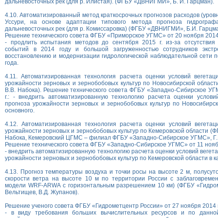
дальневосточных рек (для р. Илистая). (ФГБУ «ДВНИГМИ», Б. И. Гарцман).
4.10. Автоматизированный метод краткосрочных прогнозов расходов (уровн
Уссури, на основе адаптации типового метода прогноза гидрограф
дальневосточных рек (для р. Комиссаровка) (ФГБУ «ДВНИГМИ», Б.И. Гарцма
Решение технического совета ФГБУ «Приморское УГМС» от 20 ноября 2014 
- продлить испытания методов до сентября 2015 г. из-за отсутствия
событий в 2014 году и большой загруженностью сотрудников экст
восстановлению и модернизации гидрологической наблюдательной сети 
года.
4.11. Автоматизированная технология расчета оценки условий вегетац
урожайности зерновых и зернобобовых культур по Новосибирской облас
В.В. Набока). Решение технического совета ФГБУ «Западно-Сибирское УГ
г.: - внедрить автоматизированную технологию расчета оценки услови
прогноза урожайности зерновых и зернобобовых культур по Новосибирск
основного.
4.12. Автоматизированная технология расчета оценки условий вегетац
урожайности зерновых и зернобобовых культур по Кемеровской области (
Набока, Кемеровский ЦГМС – филиал ФГБУ «Западно-Сибирское УГМС», Г.Н
Решение технического совета ФГБУ «Западно-Сибирское УГМС» от 11 ноябр
- внедрить автоматизированную технологию расчета оценки условий вегет
урожайности зерновых и зернобобовых культур по Кемеровской области в к
4.13. Прогноз температуры воздуха и точки росы на высоте 2 м, полусут
скорости ветра на высоте 10 м по территории России с заблаговремен
модели WRF-ARWА c горизонтальным разрешением 10 км) (ФГБУ «Гидром
Вельтищев, В.Д. Жупанов).
Решение ученого совета ФГБУ «Гидрометцентр России» от 27 ноября 2014 г
- в виду требования больших вычислительных ресурсов и по данной