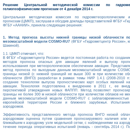
Решение Центральной методической комиссии по гидромет
гелиогеофизическим прогнозам от 4 декабря 2014 г.
Центральная методическая комиссия по гидрометеорологическим и
прогнозам (ЦМКП), заслушав и обсудив доклады представителей ФГБУ «Ги
ФГБУ «ААНИИ», приняла следующие решения:
1. Метод прогноза высоты нижней границы низкой облачности 
мезомасштабной модели COSMO-RU7
(ФГБУ «Гидрометцентр России», ко
Шакиной).
1.1. ЦМКП отмечает, что:
В ФГБУ «Гидрометцентр России» ведется постоянная работа по создани
методов прогноза опасных для авиации явлений и выпуску прогн
использования при метеорологическом обеспечении авиации. Представл
метод прогноза по выходным данным мезомасштабной модели COSM
границы низкой (с нижней границей не выше 300 м при количестве обл
облачности (ВНГО) разработан в рамках темы НИР 1.4.1 (2008-2010 гг
создание технологии выпуска прогностических карт особых явлений н
авиации. Технология подготовлена к внедрению в 2011 г., ее внед
перспективой утверждения новых ФАППП. Метод позволяет прогнозир
границы не более 300 м низкой облачности при количестве облаков не ме
данным мезомасштабной модели COSMO-RU7 с заблаговременностью
европейской территории России и ближнего зарубежья. Испытан
аэродромов.
Эффективность представленного метода прогноза ВНГО низкой облач
аэродромам оценена путем сравнения прогнозируемого наличия или о
ближайшем к аэродрому узле модельной сетки, с наблюдениями на аэродр
течение периода оперативных испытаний (январь - сентябрь 2014 г.). П