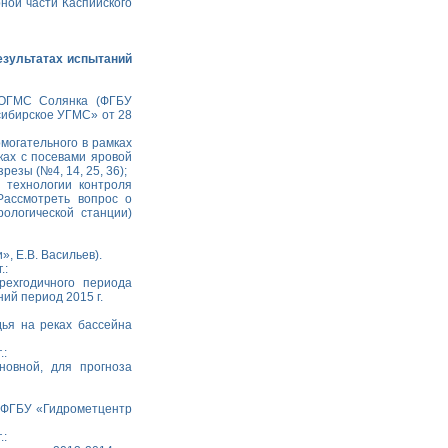
рной части Каспийского
езультатах испытаний
 ОГМС Солянка (ФГБУ
сибирское УГМС» от 28
омогательного в рамках
ках с посевами яровой
езы (№4, 14, 25, 36);
технологии контроля
Рассмотреть вопрос о
ологической станции)
, Е.В. Васильев).
.:
рехгодичного периода
ий период 2015 г.
дья на реках бассейна
.:
новной, для прогноза
 (ФГБУ «Гидрометцентр
.: