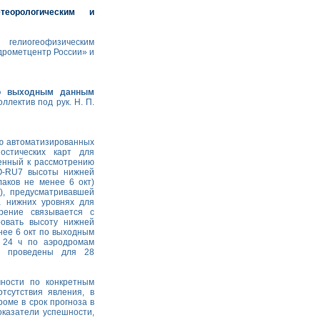
еорологическим и
 гелиогеофизическим
дрометцентр России» и
по выходным данным
ллектив под рук. Н. П.
ю автоматизированных
остических карт для
енный к рассмотрению
O-RU7 высоты нижней
аков не менее 6 окт)
.), предусматривавшей
а нижних уровнях для
рение связывается с
овать высоту нижней
нее 6 окт по выходным
 24 ч по аэродромам
ия проведены для 28
ности по конкретным
тсутствия явления, в
оме в срок прогноза в
оказатели успешности,