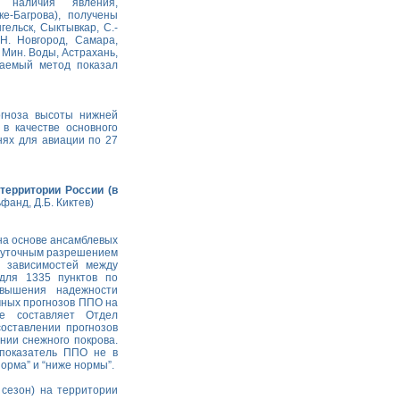
а наличия явления,
е-Багрова), получены
ельск, Сыктывкар, С.-
 Н. Новгород, Самара,
 Мин. Воды, Астрахань,
ваемый метод показал
огноза высоты нижней
 качестве основного
нях для авиации по 27
территории России (в
фанд, Д.Б. Киктев)
на основе ансамблевых
 суточным разрешением
 зависимостей между
для 1335 пунктов по
овышения надежности
чных прогнозов ППО на
е составляет Отдел
оставлении прогнозов
ии снежного покрова.
показатель ППО не в
орма” и “ниже нормы”.
сезон) на территории