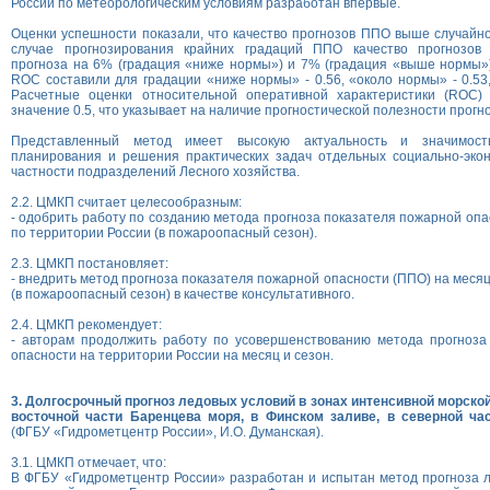
России по метеорологическим условиям разработан впервые.
Оценки успешности показали, что качество прогнозов ППО выше случайно
случае прогнозирования крайних градаций ППО качество прогнозов 
прогноза на 6% (градация «ниже нормы») и 7% (градация «выше нормы»
ROC составили для градации «ниже нормы» - 0.56, «около нормы» - 0.53,
Расчетные оценки относительной оперативной характеристики (ROC)
значение 0.5, что указывает на наличие прогностической полезности прогно
Представленный метод имеет высокую актуальность и значимост
планирования и решения практических задач отдельных социально-экон
частности подразделений Лесного хозяйства.
2.2. ЦМКП считает целесообразным:
- одобрить работу по созданию метода прогноза показателя пожарной опа
по территории России (в пожароопасный сезон).
2.3. ЦМКП постановляет:
- внедрить метод прогноза показателя пожарной опасности (ППО) на меся
(в пожароопасный сезон) в качестве консультативного.
2.4. ЦМКП рекомендует:
- авторам продолжить работу по усовершенствованию метода прогноза
опасности на территории России на месяц и сезон.
3. Долгосрочный прогноз ледовых условий в зонах интенсивной морской
восточной части Баренцева моря, в Финском заливе, в северной ча
(ФГБУ «Гидрометцентр России», И.О. Думанская).
3.1. ЦМКП отмечает, что:
В ФГБУ «Гидрометцентр России» разработан и испытан метод прогноза л