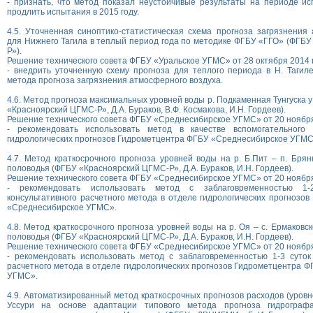
- признать, что метод показал неустойчивые результаты на периоде исп
продлить испытания в 2015 году.
4.5. Уточненная синоптико-статистическая схема прогноза загрязнения
для Нижнего Тагила в теплый период года по методике ФГБУ «ГГО» (ФГБ
Р»).
Решение технического совета ФГБУ «Уральское УГМС» от 28 октября 2014 г
- внедрить уточненную схему прогноза для теплого периода в Н. Тагиле
метода прогноза загрязнения атмосферного воздуха.
4.6. Метод прогноза максимальных уровней воды р. Подкаменная Тунгуска у
«Красноярский ЦГМС-Р», Д.А. Бураков, В.Ф. Космакова, И.Н. Гордеев).
Решение технического совета ФГБУ «Среднесибирское УГМС» от 20 ноября 
- рекомендовать использовать метод в качестве вспомогательного 
гидрологических прогнозов Гидрометцентра ФГБУ «Среднесибирское УГМС
4.7. Метод краткосрочного прогноза уровней воды на р. Б.Пит – п. Брян
половодья (ФГБУ «Красноярский ЦГМС-Р», Д.А. Бураков, И.Н. Гордеев).
Решение технического совета ФГБУ «Среднесибирское УГМС» от 20 ноября 
- рекомендовать использовать метод с заблаговременностью 1-
консультативного расчетного метода в отделе гидрологических прогнозо
«Среднесибирское УГМС».
4.8. Метод краткосрочного прогноза уровней воды на р. Оя – с. Ермаковс
половодья (ФГБУ «Красноярский ЦГМС-Р», Д.А. Бураков, И.Н. Гордеев).
Решение технического совета ФГБУ «Среднесибирское УГМС» от 20 ноября 
- рекомендовать использовать метод с заблаговременностью 1-3 суток
расчетного метода в отделе гидрологических прогнозов Гидрометцентра 
УГМС».
4.9. Автоматизированный метод краткосрочных прогнозов расходов (уровн
Уссури на основе адаптации типового метода прогноза гидрограф