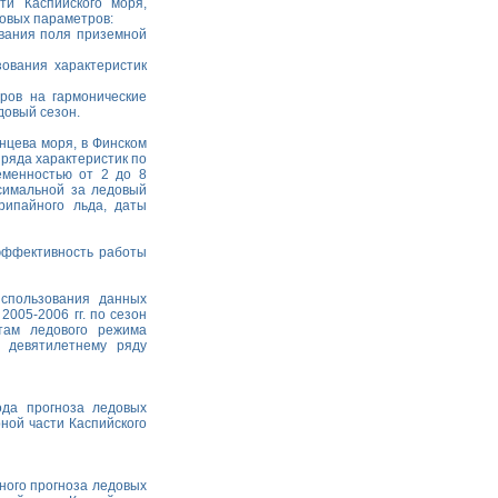
ти Каспийского моря,
довых параметров:
ования поля приземной
ования характеристик
ров на гармонические
довый сезон.
нцева моря, в Финском
 ряда характеристик по
еменностью от 2 до 8
ксимальной за ледовый
рипайного льда, даты
эффективность работы
использования данных
005-2006 гг. по сезон
нтам ледового режима
 девятилетнему ряду
ода прогноза ледовых
рной части Каспийского
ного прогноза ледовых