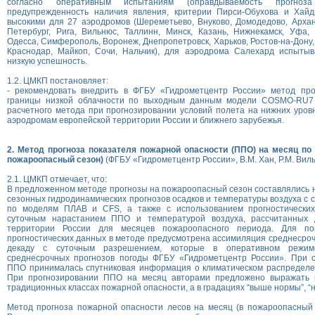
согласно оперативным испытаниям (оправдываемость прогноз
предупрежденность наличия явления, критерии Пирси-Обухова и Хайдк
высокими для 27 аэродромов (Шереметьево, Внуково, Домодедово, Арханг
Петербург, Рига, Вильнюс, Таллинн, Минск, Казань, Нижнекамск, Уфа,
Одесса, Симферополь, Воронеж, Днепропетровск, Харьков, Ростов-на-Дону,
Краснодар, Майкоп, Сочи, Нальчик), для аэродрома Салехард испыты
низкую успешность.
1.2. ЦМКП постановляет:
- рекомендовать внедрить в ФГБУ «Гидрометцентр России» метод пр
границы низкой облачности по выходным данным модели COSMO-RU7 в
расчетного метода при прогнозировании условий полета на нижних уров
аэродромам европейской территории России и ближнего зарубежья.
2. Метод прогноза показателя пожарной опасности (ППО) на месяц по 
пожароопасный сезон)
(ФГБУ «Гидрометцентр России», В.М. Хан, Р.М. Виль
2.1. ЦМКП отмечает, что:
В предложенном методе прогнозы на пожароопасный сезон составлялись 
сезонных гидродинамических прогнозов осадков и температуры воздуха с
по моделям ПЛАВ и CFS, а также с использованием прогностических
суточным нарастанием ППО и температурой воздуха, рассчитанных 
территории России для месяцев пожароопасного периода. Для п
прогностических данных в методе предусмотрена ассимиляция среднесро
декаду с суточным разрешением, которые в оперативном режим
среднесрочных прогнозов погоды ФГБУ «Гидрометцентр России». При с
ППО принималась спутниковая информация о климатическом распределен
При прогнозировании ППО на месяц авторами предложено выражать 
традиционных классах пожарной опасности, а в градациях “выше нормы”, “н
Метод прогноза пожарной опасности лесов на месяц (в пожароопасный 