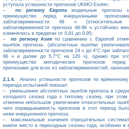
уступала успешности прогнозов UKMO-Exeter;
–
по региону Европа
модельные прогнозы и
преимущество перед инерционными прогноза
заблаговременности 48 ч (относительны
заблаговременности прогноза 48-96 ч устойчиво м
изменялись в пределах от 0,81 до 0,95;
–
по региону Азия
по сравнению с Европой отмеч
ошибок прогноза. (абсолютные ошибки увеличивал
заблаговременности прогнозов 24 ч до 4°С при заблаг
96 ч и далее до 5,7°С на 120 ч), однако при эт
преимущество методических прогнозов перед
прогнозами для всех из заблаговременностей, начиная 
2.1.4.
Анализ успешности прогнозов по временному 
периода испытаний показал:
– уменьшение абсолютных ошибок прогноза в средне
холодного сезона года к теплому сезону, при этом
отмечено небольшое увеличение относительных ошибо
чего оправдываемость прогнозов в этот период был
ниже инерционного прогноза;
– максимальные значения отрицательных системат
имели место в переходные сезоны года, особенно в 