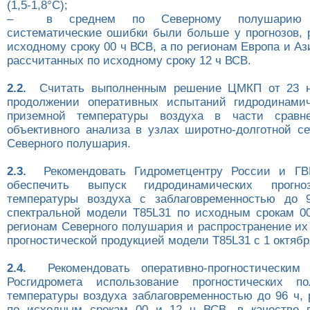
(1,5-1,8°С);
– в среднем по Северному полушарию о
систематические ошибки были больше у прогнозов, 
исходному сроку 00 ч ВСВ, а по регионам Европа и Ази
рассчитанных по исходному сроку 12 ч ВСВ.
2.2.
Считать выполненным решение ЦМКП от 23 но
продолжении оперативных испытаний гидродинамич
приземной температуры воздуха в части сравн
объективного анализа в узлах широтно-долготной се
Северного полушария.
2.3.
Рекомендовать Гидрометцентру России и ГВ
обеспечить выпуск гидродинамических прогно
температуры воздуха с заблаговременностью до 
спектральной модели Т85L31 по исходным срокам 0
регионам Северного полушария и распространение их
прогностической продукцией модели Т85L31 с 1 октябр
2.4.
Рекомендовать оперативно-прогностическим 
Росгидромета использование прогностических п
температуры воздуха заблаговременностью до 96 ч,
по исходным срокам 00 и 12 ч ВСВ, в качестве в