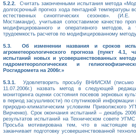
5.2.2.
Считать законченными испытания метода «Мо
долгосрочный прогноз хода пентадной температуры в
естественных синоптических сезонов». (И.Е.
Мостаманди), учитывая сопоставимое качество прог
модифицированного и оперативного методов, а
трудоемкость расчетов по модифицированному методу
5.3. Об изменении названия и сроков исп
агрометеорологического прогноза (пункт 4.1, ч
испытаний новых и усовершенствованных методо
гидрометеорологических и гелиогеофизичес
Росгидромета на 2006г.»
5.3.1.
Удовлетворить просьбу ВНИИСХМ (письмо 
11.07.2006г.) назвать метод в следующей редакц
мониторинга оценки состояния посевов зерновых куль
в период засушливости) по спутниковой информации 
природно-климатическим условиям Приволжского УГ
Вирченко). Срок окончания испытаний – декабрь 2006
результатов испытаний на Техническом совете УГМС 
Просьба мотивирована тем, что в настоящее 
заканчивает подготовку усовершенствованной технол