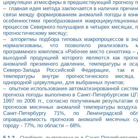
циркуляции атмосферы в предшествующий прогнозу п
– главная идея метода заключается в наличии причи
связи между формированием аномалий погоды в конк
особенностями преобразования макроциркуляционны
процессов Северного полушария в четырех месяцах,
прогностическому месяцу;
– алгоритмы подбора типовых макропроцессов в зн
нормализованы, что позволило реализовать
программного комплекса «Рабочее место синоптика – 
выходной продукцией которого являются как прогн
аномалий приземного давлении, температуры и оса
Северо-Запада Российской Федерации, так и
температуры внутри прогностического месяца
однородной циркуляции, для выбранных пунктов;
– опытное использование автоматизированной систем
прогноза погоды выполнено в Санкт-Петербургском Ц
1997 по 2006 гг., согласно полученным результатам
прогнозов месячных аномалий температуры воздуха 
Санкт-Петербургу 71%, по Ленинградской о
оправдываемость прогнозов аномалий месячных с
городу - 77%, по области – 68%.
5.1.2.
Одобрить выполненные в Санкт-Петербургском