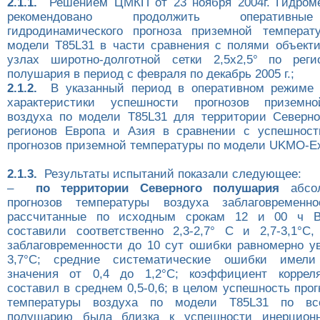
2.1.1.
Решением ЦМКП от 23 ноября 2004г. Гидроме
рекомендовано продолжить оперативны
гидродинамического прогноза приземной температ
модели Т85L31 в части сравнения с полями объекти
узлах широтно-долготной сетки 2,5х2,5° по реги
полушария в период с февраля по декабрь 2005 г.;
2.1.2.
В указанный период в оперативном режиме 
характеристики успешности прогнозов приземн
воздуха по модели Т85L31 для территории Северн
регионов Европа и Азия в сравнении с успешност
прогнозов приземной температуры по модели UKMO-Ex
2.1.3.
Результаты испытаний показали следующее:
–
по территории Северного полушария
абсол
прогнозов температуры воздуха заблаговременн
рассчитанные по исходным срокам 12 и 00 ч В
составили соответственно 2,3-2,7° С и 2,7-3,1°С
заблаговременности до 10 сут ошибки равномерно у
3,7°С; cредние систематические ошибки имели
значения от 0,4 до 1,2°С; коэффициент коррел
составил в среднем 0,5-0,6; в целом успешность про
температуры воздуха по модели Т85L31 по вс
полушарию была близка к успешности инерционн