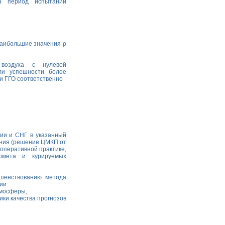
а период испытаний
наибольшие значения ρ
воздуха с нулевой
ли успешности более
и ГГО соответственно
ии и СНГ в указанный
ания (решение ЦМКП от
 оперативной практике,
ромета и курируемых
шенствованию метода
ии:
тмосферы,
ки качества прогнозов