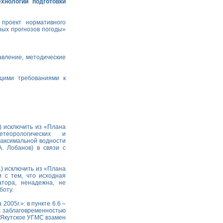
хнологии подготовки
проект нормативного
ных прогнозов погоды»
авление, методические
щими требованиями к
 исключить из «Плана
теорологических и
 максимальной водности
. Лобанов) в связи с
) исключить из «Плана
и с тем, что исходная
тора, ненадежна, не
боту.
005г.»: в пункте 6.6 –
с заблаговременностью
ь Якутское УГМС взамен