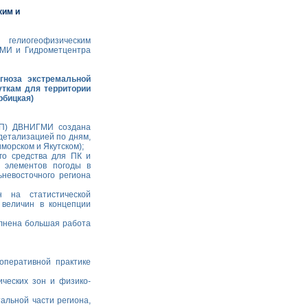
ким и
 гелиогеофизическим
ГМИ и Гидрометцентра
гноза экстремальной
уткам для территории
рбицкая)
ИП) ДВНИГМИ создана
 детализацией по дням,
морском и Якутском);
го средства для ПК и
а элементов погоды в
невосточного региона
 на статистической
 величин в концепции
олнена большая работа
оперативной практике
ических зон и физико-
альной части региона,