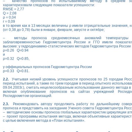
– качество прогнозов по испытываемому методу в среднем з
характеризовали следующие показатели успешности:
RMSE = 2,77
Q = 2,08
ρ = 0,04
r = 0,09
в то время как в 13 месяцах величины ρ имели отрицательные значения, 
(от 0,38 до 0,78) были в январе, феврале, августе и октябре;
– методы прогноза среднемесячных аномалий температуры 
заблаговременностью Гидрометцентра России и ГГО имели показате
высокие: у гидродинамико-статистических методов Гидрометцентра России 
ρ=0.26 Q=0.94
и
ρ=0.32 Q=0.85,
у оффициальных прогнозов Гидрометцентра России
ρ=0.33 Q=0.81.
2.2.
Учитывая низкий уровень успешности прогнозов по 25 городам Росс
период испытаний, а также по трем городам в период опытного использов
09.04.2003г.), считать нецелесообразным использование данного метода в
включая опубликование прогнозов на сайтах учреждений Росгид
Росгидрометом организаций.
2.3.
Рекомендовать автору продолжить работу по дальнейшему совер
прогноза и представить на заседание Ученого совета Гидрометцентра Росс
– методические основы прогноза глобальных характеристик циркуляции а
– проект программы испытания метода, включая объективные характеристи
с целью включения метода в «План испытания».