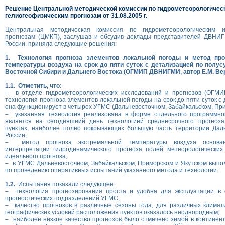
Решение Центральной методической комиссии по гидрометеорологичес
гелиогеофизическим прогнозам от 31.08.2005 г.
Центральная методическая комиссия по гидрометеорологическим и
прогнозам (ЦМКП), заслушав и обсудив доклады представителей ДВНИ
России, приняла следующие решения:
1. Технология прогноза элементов локальной погоды и метод про
температуры воздуха на срок до пяти cуток с детализацией по полус
Восточной Сибири и Дальнего Востока (ОГМИП ДВНИГМИ, автор Е.М. Ве
1.1.
Отметить, что:
– в отделе гидрометеорологических исследований и прогнозов (ОГМ
технология прогноза элементов локальной погоды на срок до пяти суток c
она функционирует в четырех УГМС (Дальневосточном, Забайкальском, При
– указанная технология реализована в форме отдельного программно
является на сегодняшний день технологией среднесрочного прогноз
пунктах, наиболее полно покрывающих большую часть территории Даль
России;
– метод прогноза экстремальной температуры воздуха основан
интерпретации гидродинамического прогноза полей метеорологических
идеального прогноза;
– в УГМС Дальневосточном, Забайкальском, Приморском и Якутском вып
по проведению оперативных испытаний указанного метода и технологии.
1.2.
Испытания показали следующее:
– технология прогнозирования проста и удобна для эксплуатации в 
прогностических подразделений УГМС;
– качество прогнозов в различные сезоны года, для различных климат
географических условий расположения пунктов оказалось неоднородным;
– наиболее низкое качество прогнозов было отмечено зимой в континент