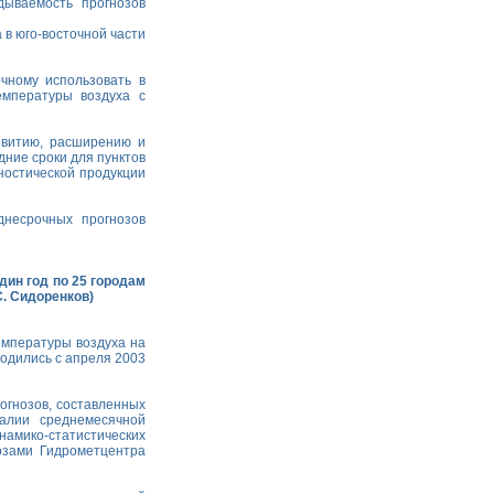
дываемость прогнозов
 в юго-восточной части
чному использовать в
емпературы воздуха с
витию, расширению и
ние сроки для пунктов
ностической продукции
несрочных прогнозов
дин год по 25 городам
С. Сидоренков)
мпературы воздуха на
водились с апреля 2003
огнозов, составленных
малии среднемесячной
намико-статистических
озами Гидрометцентра