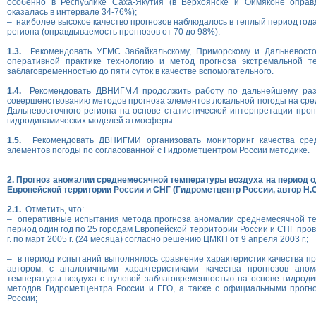
особенно в Республике Саха-Якутия (в Верхоянске и Оймяконе оправ
оказалась в интервале 34-76%);
– наиболее высокое качество прогнозов наблюдалось в теплый период года
региона (оправдываемость прогнозов от 70 до 98%).
1.3.
Рекомендовать УГМС Забайкальскому, Приморскому и Дальневосто
оперативной практике технологию и метод прогноза экстремальной т
заблаговременностью до пяти суток в качестве вспомогательного.
1.4.
Рекомендовать ДВНИГМИ продолжить работу по дальнейшему раз
совершенствованию методов прогноза элементов локальной погоды на сред
Дальневосточного региона на основе статистической интерпретации прог
гидродинамических моделей атмосферы.
1.5.
Рекомендовать ДВНИГМИ организовать мониторинг качества сред
элементов погоды по согласованной с Гидрометцентром России методике.
2. Прогноз аномалии среднемесячной температуры воздуха на период о
Европейской территории России и СНГ (Гидрометцентр России, автор Н.
2.1.
Отметить, что:
– оперативные испытания метода прогноза аномалии среднемесячной те
период один год по 25 городам Европейской территории России и СНГ про
г. по март 2005 г. (24 месяца) согласно решению ЦМКП от 9 апреля 2003 г.;
– в период испытаний выполнялось сравнение характеристик качества пр
автором, с аналогичными характеристиками качества прогнозов ано
температуры воздуха с нулевой заблаговременностью на основе гидроди
методов Гидрометцентра России и ГГО, а также с официальными прогн
России;