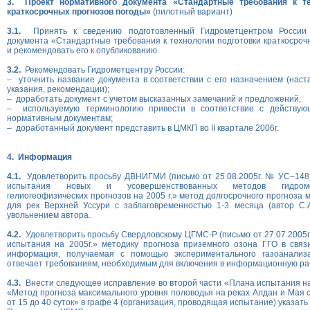
3. Проект нормативного документа «Стандартные требования к те
краткосрочных прогнозов погоды»
(пилотный вариант)
3.1.
Принять к сведению подготовленный Гидрометцентром России 
документа «Стандартные требования к технологии подготовки краткосроч
и рекомендовать его к опубликованию.
3.2.
Рекомендовать Гидрометцентру России:
– уточнить название документа в соответствии с его назначением (наст
указания, рекомендации);
– доработать документ с учетом высказанных замечаний и предложений;
– используемую терминологию привести в соответствие с действую
нормативным документам;
– доработанный документ представить в ЦМКП во II квартале 2006г.
4. Информация
4.1.
Удовлетворить просьбу ДВНИГМИ (письмо от 25.08.2005г. № УС–148)
испытания новых и усовершенствованных методов гидроме
гелиогеофизических прогнозов на 2005 г.» метод долгосрочного прогноза
для рек Верхней Уссури с заблаговременностью 1-3 месяца (автор С.А
увольнением автора.
4.2.
Удовлетворить просьбу Свердловскому ЦГМС-Р (письмо от 27.07.2005г.
испытания на 2005г.» методику прогноза приземного озона ГГО в связ
информация, получаемая с помощью экспериментального газоанализа
отвечает требованиям, необходимым для включения в информационную ра
4.3.
Внести следующее исправление во второй части «Плана испытания на 2
«Метод прогноза максимального уровня половодья на реках Алдан и Мая 
от 15 до 40 суток» в графе 4 (организация, проводящая испытание) указат