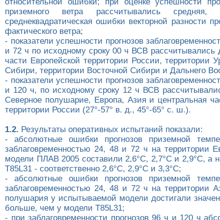
относительной ошибки; при оценке успешности про
приземного ветра рассчитывались средняя,
среднеквадратическая ошибки векторной разности пр
фактического ветра;
- показатели успешности прогнозов заблаговременность
и 72 ч по исходному сроку 00 ч ВСВ рассчитывались
части Европейской территории России, территории У
Сибири, территории Восточной Сибири и Дальнего Вос
- показатели успешности прогнозов заблаговременность
и 120 ч, по исходному сроку 12 ч ВСВ рассчитывали
Северное полушарие, Европа, Азия и центральная ча
территории России (27°-57° в. д., 45°-65° с. ш.).
1.2.
Результаты оперативных испытаний показали:
- абсолютные ошибки прогнозов приземной темпе
заблаговременностью 24, 48 и 72 ч на территории Е
модели ПЛАВ 2005 составили 2,6°С, 2,7°С и 2,9°С, а 
Т85L31 - соответственно 2,6°С, 2,9°С и 3,3°С;
- абсолютные ошибки прогнозов приземной темпе
заблаговременностью 24, 48 и 72 ч на территории А
полушария у испытываемой модели достигали значен
больше, чем у модели Т85L31;
- при заблаговременности прогнозов 96 ч и 120 ч а