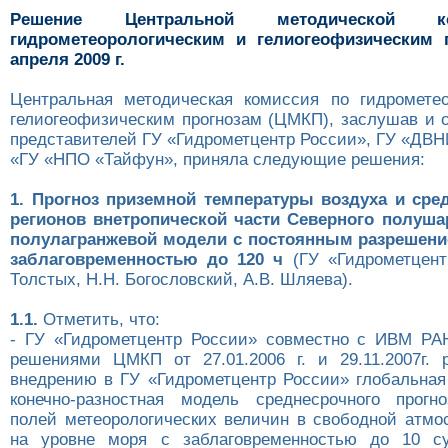
Решение Центральной методической 
гидрометеорологическим и гелиогеофизическим 
апреля 2009 г.
Центральная методическая комиссия по гидромете
гелиогеофизическим прогнозам (ЦМКП), заслушав и 
представителей ГУ «Гидрометцентр России», ГУ «ДВ
«ГУ «НПО «Тайфун», приняла следующие решения:
1. Прогноз приземной температуры воздуха и сре
регионов внетропической части Северного полуш
полулагранжевой модели с постоянным разрешени
заблаговременностью до 120 ч
(ГУ «Гидрометцент
Толстых, Н.Н. Богословский, А.В. Шляева).
1.1.
Отметить, что:
- ГУ «Гидрометцентр России» совместно с ИВМ РА
решениями ЦМКП от 27.01.2006 г. и 29.11.2007г. 
внедрению в ГУ «Гидрометцентр России» глобальная
конечно-разностная модель среднесрочного прогн
полей метеорологических величин в свободной атмо
на уровне моря с заблаговременностью до 10 с