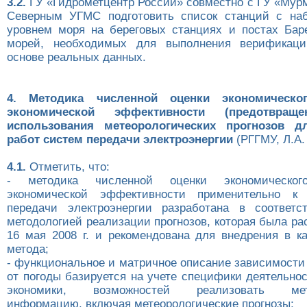
3.2.
ГУ «Гидрометцентр России» совместно с ГУ «Мур
Северным УГМС подготовить список станций с на
уровнем моря на береговых станциях и постах Бар
морей, необходимых для выполнения верификаци
основе реальных данных.
4. Методика численной оценки экономическ
экономической эффективности (предотвращ
использования метеорологических прогнозов д
работ систем передачи электроэнергии
(РГГМУ, Л.А.
4.1.
Отметить, что:
- методика численной оценки экономическ
экономической эффективности применительно к
передачи электроэнергии разработана в соответс
методологией реализации прогнозов, которая была р
16 мая 2008 г. и рекомендована для внедрения в ка
метода;
- функциональное и матричное описание зависимости
от погоды базируется на учете специфики деятельно
экономики, возможностей реализовать мете
информацию, включая метеорологические прогнозы;