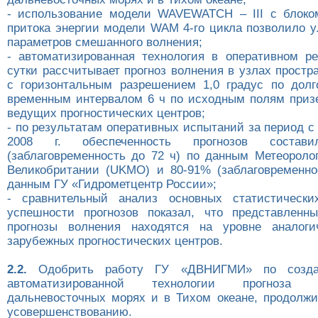
- использование модели WAVEWATCH – III с блоко
притока энергии модели WAM 4-го цикла позволило у
параметров смешанного волнения;
- автоматизированная технология в оперативном 
сутки рассчитывает прогноз волнения в узлах простр
с горизонтальным разрешением 1,0 градус по дол
временным интервалом 6 ч по исходным полям приз
ведущих прогностических центров;
- по результатам оперативных испытаний за период с
2008 г. обеспеченность прогнозов соста
(заблаговременность до 72 ч) по данным Метеоролог
Великобритании (UKMO) и 80-91% (заблаговременно
данным ГУ «Гидрометцентр России»;
- сравнительный анализ основных статистических
успешности прогнозов показал, что представленн
прогнозы волнения находятся на уровне аналоги
зарубежных прогностических центров.
2.2.
Одобрить работу ГУ «ДВНИГМИ» по созда
автоматизированной технологии прогноза
дальневосточных морях и в Тихом океане, продолжи
усовершенствованию.