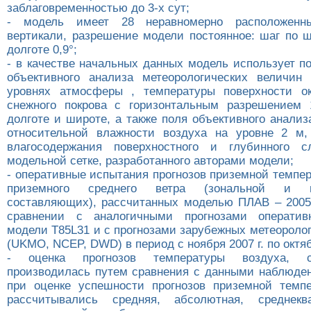
заблаговременностью до 3-х сут;
- модель имеет 28 неравномерно расположенн
вертикали, разрешение модели постоянное: шаг по ш
долготе 0,9°;
- в качестве начальных данных модель использует п
объективного анализа метеорологических величин
уровнях атмосферы , температуры поверхности о
снежного покрова с горизонтальным разрешением 
долготе и широте, а также поля объективного анали
относительной влажности воздуха на уровне 2 м,
влагосодержания поверхностного и глубинного 
модельной сетке, разработанного авторами модели;
- оперативные испытания прогнозов приземной темпе
приземного среднего ветра (зональной и м
составляющих), рассчитанных моделью ПЛАВ – 2005
сравнении с аналогичными прогнозами оператив
модели Т85L31 и с прогнозами зарубежных метеороло
(UKMO, NCEP, DWD) в период с ноября 2007 г. по октябр
- оценка прогнозов температуры воздуха, с
производилась путем сравнения с данными наблюден
при оценке успешности прогнозов приземной темп
рассчитывались средняя, абсолютная, среднекв