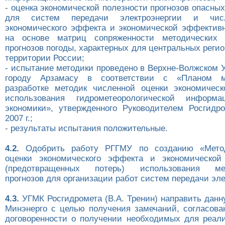
- оценка экономической полезности прогнозов опасны
для систем передачи электроэнергии и чис
экономического эффекта и экономической эффектив
на основе матриц сопряженности методических
прогнозов погоды, характерных для центральных реги
территории России;
- испытание методики проведено в Верхне-Волжском У
городу Арзамасу в соответствии с «Планом м
разработке методик численной оценки экономичес
использования гидрометеорологической информ
экономики», утвержденного Руководителем Росгидр
2007 г.;
- результаты испытания положительные.
4.2.
Одобрить работу РГГМУ по созданию «Метод
оценки экономического эффекта и экономической
(предотвращенных потерь) использования мете
прогнозов для организации работ систем передачи эле
4.3.
УГМК Росгидромета (В.А. Тренин) направить данн
Минэнерго с целью получения замечаний, согласова
договоренности о получении необходимых для реал