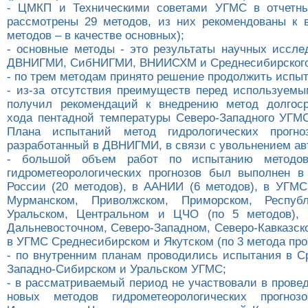
- ЦМКП и Техническими советами УГМС в отчетн
рассмотрены 29 методов, из них рекомендованы к 
методов – в качестве основных);
- основные методы - это результаты научных иссл
ДВНИГМИ, СибНИГМИ, ВНИИСХМ и Среднесибирског
- по трем методам принято решение продолжить испыт
- из-за отсутствия преимуществ перед используем
получил рекомендаций к внедрению метод долгоср
хода пентадной температуры Северо-Западного УГМ
Плана испытаний метод гидрологических прогн
разработанный в ДВНИГМИ, в связи с увольнением ав
- большой объем работ по испытанию методов
гидрометеорологических прогнозов был выполнен в
России (20 методов), в ААНИИ (6 методов), в УГМС
Мурманском, Приволжском, Приморском, Республ
Уральском, Центральном и ЦЧО (по 5 методов)
Дальневосточном, Северо-Западном, Северо-Кавказско
в УГМС Среднесибирском и Якутском (по 3 метода прог
- по внутренним планам проводились испытания в С
Западно-Сибирском и Уральском УГМС;
- в рассматриваемый период не участвовали в прове
новых методов гидрометеорологических прогно