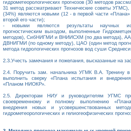
гидрометеорологических прогнозов (30 методов расс
31 метод рассматривают Технические советы УГМС), 
(34%) являются новыми (12 - в первой части «Плана» 
второй его части);
- новыми являются результаты научных ис
прогностическим выходом, выполненные Гидрометце
методов), СибНИГМИ и ВНИИСХМ (по два метода), АА
ДВНИГМИ (по одному методу), ЦАО (один метод прогно
метода гидрологических прогнозов вод суши Среднес
2.3.Учесть замечания и пожелания, высказанные на за
2.4. Поручить зам. начальника УГМК В.А. Тренину в
выполнить сверку «Плана испытания и внедрения
«Планом НИОКР».
2.5. Директорам НИУ и руководителям УГМС пр
своевременному и полному выполнению «План
внедрения новых и усовершенствованных методо
гидрометеорологических и гелиогеофизических прогноз
3. Методика прогноза максимальных уровней призем