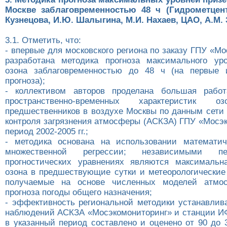
Москве заблаговременностью 48 ч (Гидрометцент
Кузнецова, И.Ю. Шалыгина, М.И. Нахаев, ЦАО, А.М. 
3.1. Отметить, что:
- впервые для московского региона по заказу ГПУ «М
разработана методика прогноза максимального ур
озона заблаговременностью до 48 ч (на первые 
прогноза);
- коллективом авторов проделана большая рабо
пространственно-временных характеристик
предшественников в воздухе Москвы по данным сети 
контроля загрязнения атмосферы (АСКЗА) ГПУ «Мосэк
период 2002-2005 гг.;
- методика основана на использовании математич
множественной регрессии; независимыми п
прогностических уравнениях являются максимальн
озона в предшествующие сутки и метеорологические 
получаемые на основе численных моделей атмо
прогноза погоды общего назначения;
- эффективность региональной методики устанавлив
наблюдений АСКЗА «Мосэкомониторинг» и станции ИФА
в указанный период составлено и оценено от 90 до 