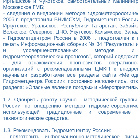
Иртышское и Чукотское, самостоятельный Калинин
Московское ГМБ;
- сведения о внедрении методов гидрометеорологиче
2006 г. представили ВНИИСХМ, Гидрометцентр Росс
Иркутское, Уральское, Республики Татарстан, Забайк
Волжское, Северное, ЦЧО, Якутское, Колымское, Запа
- Гидрометцентром России в 2006 г. подготовлен к 
печать Информационный сборник № 34 "Результаты 
и усовершенствованных методов и 
гидрометеорологических прогнозов", который содержит
- для ознакомления прогнозистов оперативно-п
организаций с рекомендованными ЦМКП к внедр
научными разработками все разделы сайта «Метод
Гидрометцентра России» постоянно наполнялись, от
раздела: «Опасные явления погоды» и «Мероприятия»
1.2. Одобрить работу научно – методической группы
России по внедрению методов гидрометеорологиче
использующей традиционные и современные и
технологические средства.
1.3. Рекомендовать Гидрометцентру России:
- подготовить информационно-методическое пис