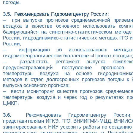
погоды.
3.5.
Рекомендовать Гидрометцентру России:
– при выпуске прогнозов среднемесячной приземн
воздуха в качестве основного использовать компл
базирующийся на синоптико-статистическом методе
России, гидродинамико-статистических методах ГГО 
России;
– информацию об использованных метода
гидрометеорологическом бюллетене «Прогноз погоды»
– разработать регламент выпуска комплексн
предусматривающий поступление прогнозов с
температуры воздуха на основе гидродинамико-
методов в отдел долгосрочных прогнозов погоды к 
выпуска основного прогноза;
– вести мониторинг качества прогнозов среднемес
температуры воздуха и через год о результатах п
ЦМКП.
3.6.
Рекомендовать Гидрометцентру России
представителями ИГКЭ, ГГО, ВНИИГМИ-МЦД, ВНИИСХ
заинтересованных НИУ ускорить работы по созданию 
регионального климатического центра в Российск