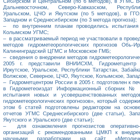
Сибирском и Центральном (по 6 методов), в УГМС В
Дальневосточном, Северо-Кавказском, Республ
Уральском, ЦЧО и Якутском (по 5 методов), в ГГ
Западном и Среднесибирском (по 3 метода прогноза);
– по внутренним планам проводились испытания
Колымском УГМС;
– в рассматриваемый период не участвовали в прове
методов гидрометеорологических прогнозов Обь-И
Калининградский ЦГМС и Московское ГМБ;
– сведения о внедрении методов гидрометеорологиче
2005 г. представили ВНИИСХМ, Гидрометцентр
Иркутское, Уральское, Республики Татарстан, Забайк
Волжское, Северное, ЦЧО, Якутское, Колымское, Запа
– Гидрометцентром России в 2005 г. подготовлен к пе
в Гидрометеоиздат Информационный сборник № 
испытания новых и усовершенствованных методо
гидрометеорологических прогнозов», который содержи
этом 6 статей подготовлены редактором на основ
отчетов УГМС Среднесибирского (две статьи), Запа
Якутского и Уральского (две статьи);
– для ознакомления прогнозистов оперативно-п
организаций с рекомендованными ЦМКП к внедр
научными разработками на сайт «Методиче