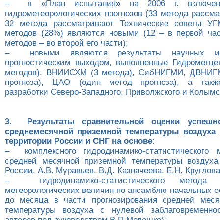
– в «План испытания» на 2006 г. включен
гидрометеорологических прогнозов (33 метода рассм
32 метода рассматривают Технические советы УГ
методов (28%) являются новыми (12 – в первой ча
методов – во второй его части);
– новыми являются результаты научных ис
прогностическим выходом, выполненные Гидрометце
методов), ВНИИСХМ (3 метода), СибНИГМИ, ДВНИГМ
прогноза), ЦАО (один метод прогноза), а такж
разработки Северо-Западного, Приволжского и Колымс
3. Результаты сравнительной оценки успешно
среднемесячной приземной температуры воздуха 
территории России и СНГ на основе:
– комплексного гидродинамико-статистического м
средней месячной приземной температуры воздуха
России, А.В. Муравьев, В.Д. Казначеева, Е.Н. Круглова
– гидродинамико-статистического метода 
метеорологических величин по ансамблю начальных с
до месяца в части прогнозирования средней меся
температуры воздуха с нулевой заблаговременнос
авторов под руководством В.П.Мелешко);