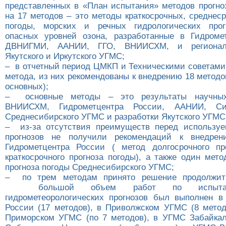
представленных в «План испытания» методов прогно
на 17 методов – это методы краткосрочных, среднес
погоды, морских и речных гидрологических прогн
опасных уровней озона, разработанные в Гидроме
ДВНИГМИ, ААНИИ, ГГО, ВНИИСХМ, и регионал
Якутского и Иркутского УГМС;
– в отчетный период ЦМКП и Техническими советами
метода, из них рекомендованы к внедрению 18 методов
основных);
– основные методы – это результаты научных
ВНИИСХМ, Гидрометцентра России, ААНИИ, 
Среднесибирского УГМС и разработки Якутского УГМС
– из-за отсутствия преимуществ перед использу
прогнозов не получили рекомендаций к внедре
Гидрометцентра России ( метод долгосрочного пр
краткосрочного прогноза погоды), а также один мето
прогноза погоды Среднесибирского УГМС;
– по трем методам принято решение продолжит
большой объем работ по испытан
гидрометеорологических прогнозов был выполнен в
России (17 методов), в Приволжском УГМС (8 мето
Приморском УГМС (по 7 методов), в УГМС Забайкал